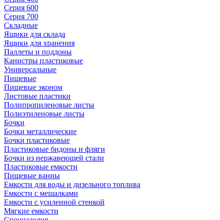
Серия 600
Серия 700
Складные
Ящики для склада
Ящики для хранения
Паллеты и поддоны
Канистры пластиковые
Универсальные
Пищевые
Пищевые эконом
Листовые пластики
Полипропиленовые листы
Полиэтиленовые листы
Бочки
Бочки металлические
Бочки пластиковые
Пластиковые бидоны и фляги
Бочки из нержавеющей стали
Пластиковые емкости
Пищевые ванны
Емкости для воды и дизельного топлива
Емкости с мешалками
Емкости с усиленной стенкой
Мягкие емкости
Специзделия