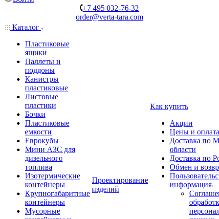
+7 495 032-76-32
order@verta-tara.com
Каталог
Пластиковые
ящики
Паллеты и
поддоны
Канистры
пластиковые
Листовые
пластики
Как купить
Бочки
Пластиковые
Акции
емкости
Цены и оплат
Еврокубы
Доставка по М
Мини АЗС для
области
дизельного
Доставка по Р
топлива
Обмен и возвр
Изотермические
Пользовательс
Проектирование
контейнеры
информация
изделий
Крупногабаритные
Соглаше
контейнеры
обработ
Мусорные
персона