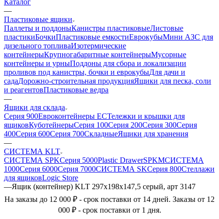
Каталог
—
Пластиковые ящики
Паллеты и поддоны
Канистры пластиковые
Листовые
пластики
Бочки
Пластиковые емкости
Еврокубы
Мини АЗС для
дизельного топлива
Изотермические
контейнеры
Крупногабаритные контейнеры
Мусорные
контейнеры и урны
Поддоны для сбора и локализации
проливов под канистры, бочки и еврокубы
Для дачи и
сада
Дорожно-строительная продукция
Ящики для песка, соли
и реагентов
Пластиковые ведра
—
Ящики для склада
Серия 900
Евроконтейнеры ЕС
Тележки и крышки для
ящиков
Куботейнеры
Серия 100
Серия 200
Серия 300
Серия
400
Серия 600
Серия 700
Складные
Ящики для хранения
—
СИСТЕМА KLT
СИСТЕМА SPK
Серия 5000
Plastic Drawer
SPKM
СИСТЕМА
1000
Серия 6000
Серия 7000
СИСТЕМА SK
Серия 800
Стеллажи
для ящиков
Logic Store
—
Ящик (контейнер) KLT 297х198х147,5 серый, арт 3147
На заказы до 12 000 ₽ - срок поставки от 14 дней. Заказы от 12
000 ₽ - срок поставки от 1 дня.