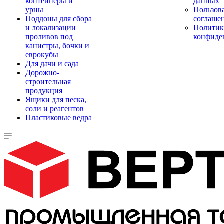
контейнеры и
данных
урны
Пользова
Поддоны для сбора
соглаше
и локализации
Политик
проливов под
конфиде
канистры, бочки и
еврокубы
Для дачи и сада
Дорожно-
строительная
продукция
Ящики для песка,
соли и реагентов
Пластиковые ведра