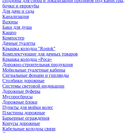
Поддоны для сбора и локализации проливов под канистры,
бочки и еврокубы
Для дачи и сада
Канализация
Вазоны
Баки для душа
Кашпо
Компостер
Дачные туалеты
Крышка колодца "Rostok"
Комплектующие для дачных товаров
Крышка колодца «Роса»
Дорожно-строительная продукция
Мобильные туалетные кабины
Сигнальные фонари и гирлянды
Столбики дорожные
Системы световой индикации
Дорожные буферы
Мусоросбросы
Дорожные блоки
Пункты для мойки колес
Пластины дорожные
Барьерные ограждения
Конусы дорожные
Кабельные колодцы связи