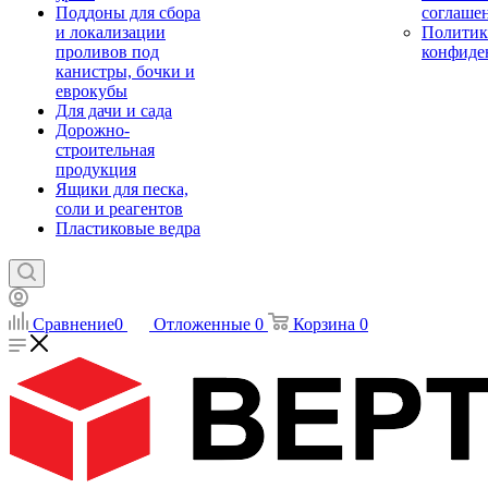
Поддоны для сбора
соглаше
и локализации
Политик
проливов под
конфиде
канистры, бочки и
еврокубы
Для дачи и сада
Дорожно-
строительная
продукция
Ящики для песка,
соли и реагентов
Пластиковые ведра
Сравнение
0
Отложенные
0
Корзина
0