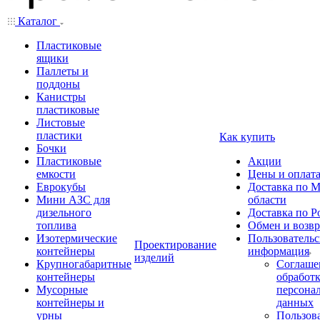
Каталог
Пластиковые
ящики
Паллеты и
поддоны
Канистры
пластиковые
Листовые
пластики
Как купить
Бочки
Пластиковые
Акции
емкости
Цены и оплат
Еврокубы
Доставка по М
Мини АЗС для
области
дизельного
Доставка по Р
топлива
Обмен и возвр
Изотермические
Пользовательс
Проектирование
контейнеры
информация
изделий
Крупногабаритные
Соглаше
контейнеры
обработ
Мусорные
персона
контейнеры и
данных
урны
Пользова