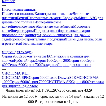
Каталог
—
Пластиковые ящики
Паллеты и поддоны
Канистры пластиковые
Листовые
пластики
Бочки
Пластиковые емкости
Еврокубы
Мини АЗС для
дизельного топлива
Изотермические
контейнеры
Крупногабаритные контейнеры
Мусорные
контейнеры и урны
Поддоны для сбора и локализации
проливов под канистры, бочки и еврокубы
Для дачи и
сада
Дорожно-строительная продукция
Ящики для песка, соли
и реагентов
Пластиковые ведра
—
Ящики для склада
Серия 900
Евроконтейнеры ЕС
Тележки и крышки для
ящиков
Куботейнеры
Серия 100
Серия 200
Серия 300
Серия
400
Серия 600
Серия 700
Складные
Ящики для хранения
—
СИСТЕМА KLT
СИСТЕМА SPK
Серия 5000
Plastic Drawer
SPKM
СИСТЕМА
1000
Серия 6000
Серия 7000
СИСТЕМА SK
Серия 800
Стеллажи
для ящиков
Logic Store
—
Ящик (контейнер) KLT 396х297х280 серый, арт 4329
На заказы до 12 000 ₽ - срок поставки от 14 дней. Заказы от 12
000 ₽ - срок поставки от 1 дня.