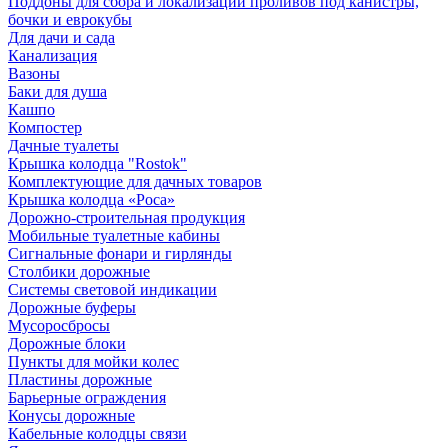
Поддоны для сбора и локализации проливов под канистры,
бочки и еврокубы
Для дачи и сада
Канализация
Вазоны
Баки для душа
Кашпо
Компостер
Дачные туалеты
Крышка колодца "Rostok"
Комплектующие для дачных товаров
Крышка колодца «Роса»
Дорожно-строительная продукция
Мобильные туалетные кабины
Сигнальные фонари и гирлянды
Столбики дорожные
Системы световой индикации
Дорожные буферы
Мусоросбросы
Дорожные блоки
Пункты для мойки колес
Пластины дорожные
Барьерные ограждения
Конусы дорожные
Кабельные колодцы связи