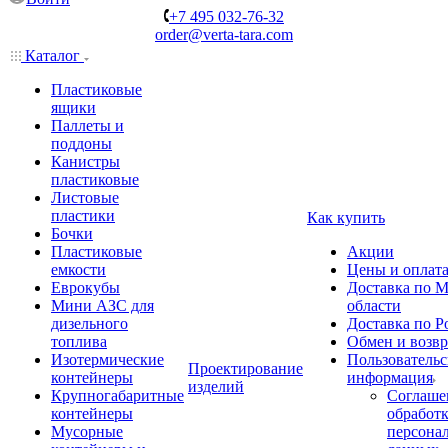
+7 495 032-76-32
order@verta-tara.com
Каталог
Пластиковые
ящики
Паллеты и
поддоны
Канистры
пластиковые
Листовые
пластики
Как купить
Бочки
Пластиковые
Акции
емкости
Цены и оплат
Еврокубы
Доставка по М
Мини АЗС для
области
дизельного
Доставка по Р
топлива
Обмен и возвр
Изотермические
Пользовательс
Проектирование
контейнеры
информация
изделий
Крупногабаритные
Соглаше
контейнеры
обработ
Мусорные
персона