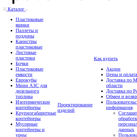
Каталог
Пластиковые
ящики
Паллеты и
поддоны
Канистры
пластиковые
Листовые
пластики
Как купить
Бочки
Пластиковые
Акции
емкости
Цены и оплат
Еврокубы
Доставка по М
Мини АЗС для
области
дизельного
Доставка по Р
топлива
Обмен и возвр
Изотермические
Пользовательс
Проектирование
контейнеры
информация
изделий
Крупногабаритные
Соглаше
контейнеры
обработ
Мусорные
персона
контейнеры и
данных
урны
Пользова