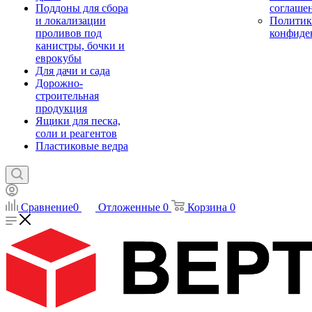
Поддоны для сбора
соглаше
и локализации
Политик
проливов под
конфиде
канистры, бочки и
еврокубы
Для дачи и сада
Дорожно-
строительная
продукция
Ящики для песка,
соли и реагентов
Пластиковые ведра
Сравнение
0
Отложенные
0
Корзина
0