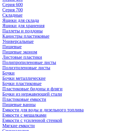
Серия 600
Серия 700
Складные
Ящики для склада
Ящики для хранения
Паллеты и поддоны
Канистры пластиковые
Универсальные
Пищевые
Пищевые эконом
Листовые пластики
Полипропиленовые листы
Полиэтиленовые листы
Бочки
Бочки металлические
Бочки пластиковые
Пластиковые бидоны и фляги
Бочки из нержавеющей стали
Пластиковые емкости
Пищевые ванны
Емкости для воды и дизельного топлива
Емкости с мешалками
Емкости с усиленной стенкой
Мягкие емкости
Специзделия