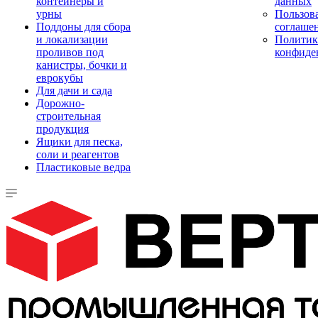
контейнеры и
данных
урны
Пользова
Поддоны для сбора
соглаше
и локализации
Политик
проливов под
конфиде
канистры, бочки и
еврокубы
Для дачи и сада
Дорожно-
строительная
продукция
Ящики для песка,
соли и реагентов
Пластиковые ведра