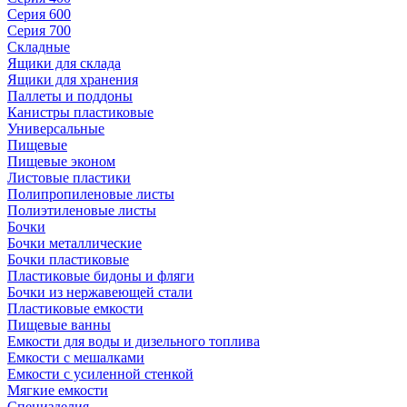
Серия 600
Серия 700
Складные
Ящики для склада
Ящики для хранения
Паллеты и поддоны
Канистры пластиковые
Универсальные
Пищевые
Пищевые эконом
Листовые пластики
Полипропиленовые листы
Полиэтиленовые листы
Бочки
Бочки металлические
Бочки пластиковые
Пластиковые бидоны и фляги
Бочки из нержавеющей стали
Пластиковые емкости
Пищевые ванны
Емкости для воды и дизельного топлива
Емкости с мешалками
Емкости с усиленной стенкой
Мягкие емкости
Специзделия