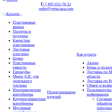
+7 495 032-76-32
order@verta-tara.com
Каталог
Пластиковые
ящики
Паллеты и
поддоны
Канистры
пластиковые
Листовые
пластики
Как купить
Бочки
Пластиковые
Акции
емкости
Цены и оплат
Еврокубы
Доставка по М
Мини АЗС для
области
дизельного
Доставка по Р
топлива
Обмен и возвр
Изотермические
Пользовательс
Проектирование
контейнеры
информация
изделий
Крупногабаритные
Соглаше
контейнеры
обработ
Мусорные
персона