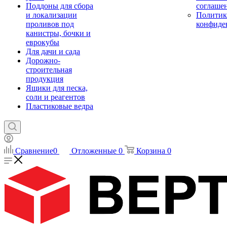
Поддоны для сбора
соглаше
и локализации
Политик
проливов под
конфиде
канистры, бочки и
еврокубы
Для дачи и сада
Дорожно-
строительная
продукция
Ящики для песка,
соли и реагентов
Пластиковые ведра
Сравнение
0
Отложенные
0
Корзина
0