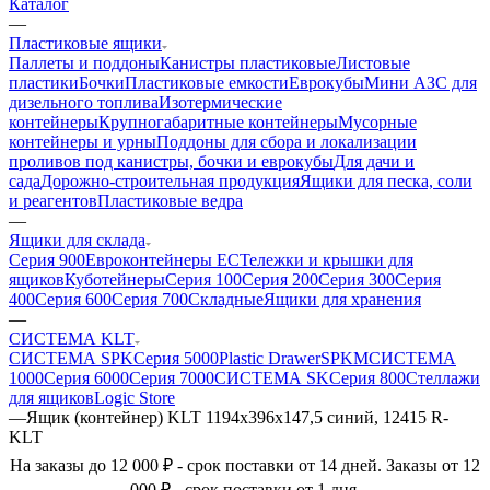
Каталог
—
Пластиковые ящики
Паллеты и поддоны
Канистры пластиковые
Листовые
пластики
Бочки
Пластиковые емкости
Еврокубы
Мини АЗС для
дизельного топлива
Изотермические
контейнеры
Крупногабаритные контейнеры
Мусорные
контейнеры и урны
Поддоны для сбора и локализации
проливов под канистры, бочки и еврокубы
Для дачи и
сада
Дорожно-строительная продукция
Ящики для песка, соли
и реагентов
Пластиковые ведра
—
Ящики для склада
Серия 900
Евроконтейнеры ЕС
Тележки и крышки для
ящиков
Куботейнеры
Серия 100
Серия 200
Серия 300
Серия
400
Серия 600
Серия 700
Складные
Ящики для хранения
—
СИСТЕМА KLT
СИСТЕМА SPK
Серия 5000
Plastic Drawer
SPKM
СИСТЕМА
1000
Серия 6000
Серия 7000
СИСТЕМА SK
Серия 800
Стеллажи
для ящиков
Logic Store
—
Ящик (контейнер) KLT 1194х396х147,5 синий, 12415 R-
KLT
На заказы до 12 000 ₽ - срок поставки от 14 дней. Заказы от 12
000 ₽ - срок поставки от 1 дня.