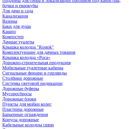
Поддоны для сбора и локализации проливов под канистры,
бочки и еврокубы
Для дачи и сада
Канализация
Вазоны
Баки для душа
Кашпо
Компостер
Дачные туалеты
Крышка колодца "Rostok"
Комплектующие для дачных товаров
Крышка колодца «Роса»
Дорожно-строительная продукция
Мобильные туалетные кабины
Сигнальные фонари и гирлянды
Столбики дорожные
Системы световой индикации
Дорожные буферы
Мусоросбросы
Дорожные блоки
Пункты для мойки колес
Пластины дорожные
Барьерные ограждения
Конусы дорожные
Кабельные колодцы связи