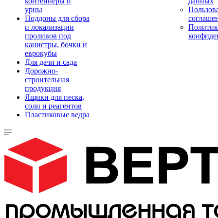
контейнеры и
данных
урны
Пользова
Поддоны для сбора
соглаше
и локализации
Политик
проливов под
конфиде
канистры, бочки и
еврокубы
Для дачи и сада
Дорожно-
строительная
продукция
Ящики для песка,
соли и реагентов
Пластиковые ведра