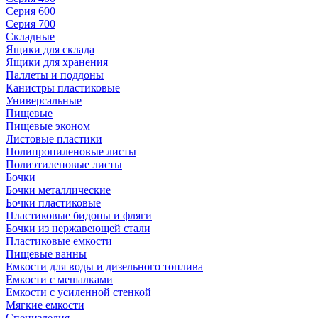
Серия 600
Серия 700
Складные
Ящики для склада
Ящики для хранения
Паллеты и поддоны
Канистры пластиковые
Универсальные
Пищевые
Пищевые эконом
Листовые пластики
Полипропиленовые листы
Полиэтиленовые листы
Бочки
Бочки металлические
Бочки пластиковые
Пластиковые бидоны и фляги
Бочки из нержавеющей стали
Пластиковые емкости
Пищевые ванны
Емкости для воды и дизельного топлива
Емкости с мешалками
Емкости с усиленной стенкой
Мягкие емкости
Специзделия