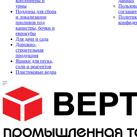
контейнеры и
данных
урны
Пользова
Поддоны для сбора
соглаше
и локализации
Политик
проливов под
конфиде
канистры, бочки и
еврокубы
Для дачи и сада
Дорожно-
строительная
продукция
Ящики для песка,
соли и реагентов
Пластиковые ведра