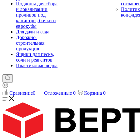
Поддоны для сбора
соглаше
и локализации
Политик
проливов под
конфиде
канистры, бочки и
еврокубы
Для дачи и сада
Дорожно-
строительная
продукция
Ящики для песка,
соли и реагентов
Пластиковые ведра
Сравнение
0
Отложенные
0
Корзина
0