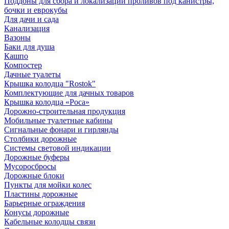
Поддоны для сбора и локализации проливов под канистры,
бочки и еврокубы
Для дачи и сада
Канализация
Вазоны
Баки для душа
Кашпо
Компостер
Дачные туалеты
Крышка колодца "Rostok"
Комплектующие для дачных товаров
Крышка колодца «Роса»
Дорожно-строительная продукция
Мобильные туалетные кабины
Сигнальные фонари и гирлянды
Столбики дорожные
Системы световой индикации
Дорожные буферы
Мусоросбросы
Дорожные блоки
Пункты для мойки колес
Пластины дорожные
Барьерные ограждения
Конусы дорожные
Кабельные колодцы связи