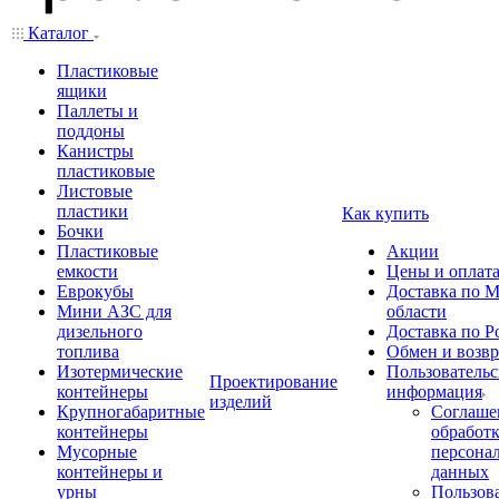
Каталог
Пластиковые
ящики
Паллеты и
поддоны
Канистры
пластиковые
Листовые
пластики
Как купить
Бочки
Пластиковые
Акции
емкости
Цены и оплат
Еврокубы
Доставка по М
Мини АЗС для
области
дизельного
Доставка по Р
топлива
Обмен и возвр
Изотермические
Пользовательс
Проектирование
контейнеры
информация
изделий
Крупногабаритные
Соглаше
контейнеры
обработ
Мусорные
персона
контейнеры и
данных
урны
Пользова