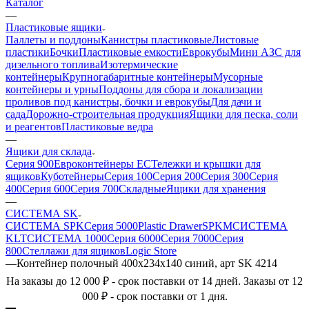
Каталог
—
Пластиковые ящики
Паллеты и поддоны
Канистры пластиковые
Листовые
пластики
Бочки
Пластиковые емкости
Еврокубы
Мини АЗС для
дизельного топлива
Изотермические
контейнеры
Крупногабаритные контейнеры
Мусорные
контейнеры и урны
Поддоны для сбора и локализации
проливов под канистры, бочки и еврокубы
Для дачи и
сада
Дорожно-строительная продукция
Ящики для песка, соли
и реагентов
Пластиковые ведра
—
Ящики для склада
Серия 900
Евроконтейнеры ЕС
Тележки и крышки для
ящиков
Куботейнеры
Серия 100
Серия 200
Серия 300
Серия
400
Серия 600
Серия 700
Складные
Ящики для хранения
—
СИСТЕМА SK
СИСТЕМА SPK
Серия 5000
Plastic Drawer
SPKM
СИСТЕМА
KLT
СИСТЕМА 1000
Серия 6000
Серия 7000
Серия
800
Стеллажи для ящиков
Logic Store
—
Контейнер полочный 400x234x140 синий, арт SK 4214
На заказы до 12 000 ₽ - срок поставки от 14 дней. Заказы от 12
000 ₽ - срок поставки от 1 дня.