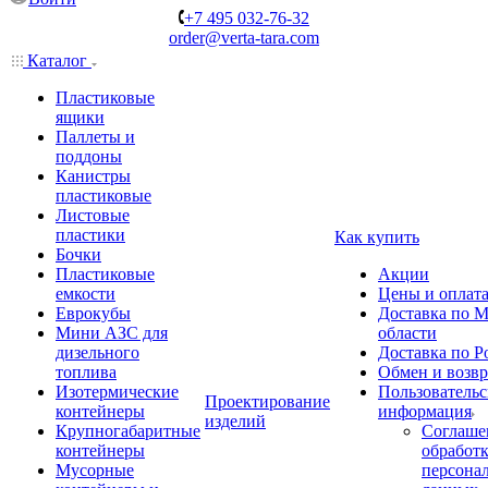
+7 495 032-76-32
order@verta-tara.com
Каталог
Пластиковые
ящики
Паллеты и
поддоны
Канистры
пластиковые
Листовые
пластики
Как купить
Бочки
Пластиковые
Акции
емкости
Цены и оплат
Еврокубы
Доставка по М
Мини АЗС для
области
дизельного
Доставка по Р
топлива
Обмен и возвр
Изотермические
Пользовательс
Проектирование
контейнеры
информация
изделий
Крупногабаритные
Соглаше
контейнеры
обработ
Мусорные
персона