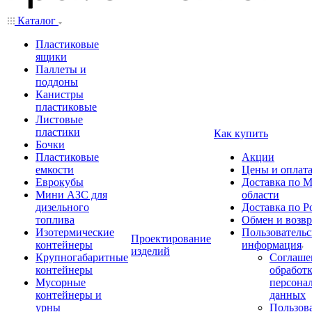
Каталог
Пластиковые
ящики
Паллеты и
поддоны
Канистры
пластиковые
Листовые
пластики
Как купить
Бочки
Пластиковые
Акции
емкости
Цены и оплат
Еврокубы
Доставка по М
Мини АЗС для
области
дизельного
Доставка по Р
топлива
Обмен и возвр
Изотермические
Пользовательс
Проектирование
контейнеры
информация
изделий
Крупногабаритные
Соглаше
контейнеры
обработ
Мусорные
персона
контейнеры и
данных
урны
Пользова