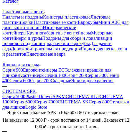
Каталог
—
Пластиковые ящики
Паллеты и поддоны
Канистры пластиковые
Листовые
пластики
Бочки
Пластиковые емкости
Еврокубы
Мини АЗС для
дизельного топлива
Изотермические
контейнеры
Крупногабаритные контейнеры
Мусорные
контейнеры и урны
Поддоны для сбора и локализации
проливов под канистры, бочки и еврокубы
Для дачи и
сада
Дорожно-строительная продукция
Ящики для песка, соли
и реагентов
Пластиковые ведра
—
Ящики для склада
Серия 900
Евроконтейнеры ЕС
Тележки и крышки для
ящиков
Куботейнеры
Серия 100
Серия 200
Серия 300
Серия
400
Серия 600
Серия 700
Складные
Ящики для хранения
—
СИСТЕМА SPK
Серия 5000
Plastic Drawer
SPKM
СИСТЕМА KLT
СИСТЕМА
1000
Серия 6000
Серия 7000
СИСТЕМА SK
Серия 800
Стеллажи
для ящиков
Logic Store
—
Ящик пластиковый SPK 510х260х180 с вырезом серый
На заказы до 12 000 ₽ - срок поставки от 14 дней. Заказы от 12
000 ₽ - срок поставки от 1 дня.