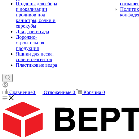
Поддоны для сбора
соглаше
и локализации
Политик
проливов под
конфиде
канистры, бочки и
еврокубы
Для дачи и сада
Дорожно-
строительная
продукция
Ящики для песка,
соли и реагентов
Пластиковые ведра
Сравнение
0
Отложенные
0
Корзина
0