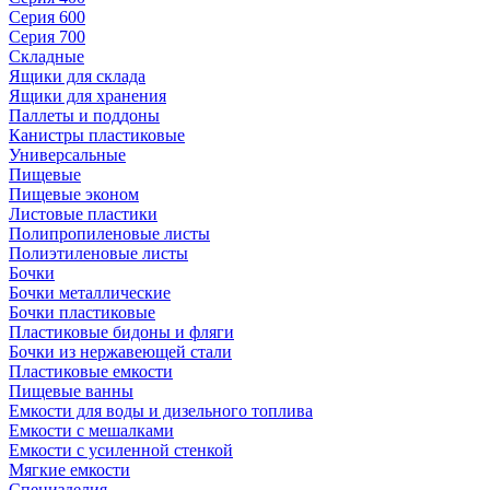
Серия 600
Серия 700
Складные
Ящики для склада
Ящики для хранения
Паллеты и поддоны
Канистры пластиковые
Универсальные
Пищевые
Пищевые эконом
Листовые пластики
Полипропиленовые листы
Полиэтиленовые листы
Бочки
Бочки металлические
Бочки пластиковые
Пластиковые бидоны и фляги
Бочки из нержавеющей стали
Пластиковые емкости
Пищевые ванны
Емкости для воды и дизельного топлива
Емкости с мешалками
Емкости с усиленной стенкой
Мягкие емкости
Специзделия