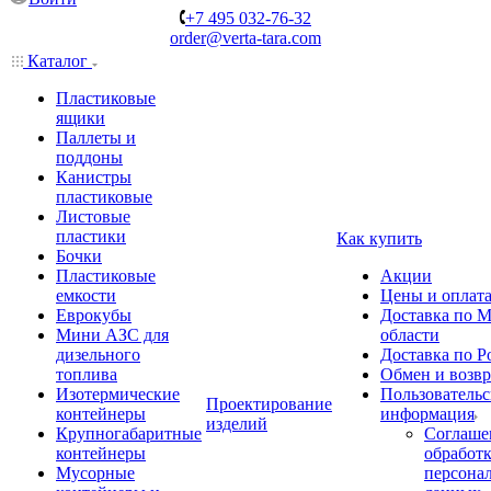
+7 495 032-76-32
order@verta-tara.com
Каталог
Пластиковые
ящики
Паллеты и
поддоны
Канистры
пластиковые
Листовые
пластики
Как купить
Бочки
Пластиковые
Акции
емкости
Цены и оплат
Еврокубы
Доставка по М
Мини АЗС для
области
дизельного
Доставка по Р
топлива
Обмен и возвр
Изотермические
Пользовательс
Проектирование
контейнеры
информация
изделий
Крупногабаритные
Соглаше
контейнеры
обработ
Мусорные
персона