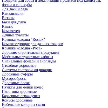
Поддоны для сбора и локализации проливов под канистры,
бочки и еврокубы
Для дачи и сада
Канализация
Вазоны
Баки для душа
Кашпо
Компостер
Дачные туалеты
Крышка колодца "Rostok"
Комплектующие для дачных товаров
Крышка колодца «Роса»
Дорожно-строительная продукция
Мобильные туалетные кабины
Сигнальные фонари и гирлянды
Столбики дорожные
Системы световой индикации
Дорожные буферы
Мусоросбросы
Дорожные блоки
Пункты для мойки колес
Пластины дорожные
Барьерные ограждения
Конусы дорожные
Кабельные колодцы связи