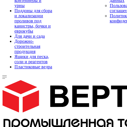
контейнеры и
данных
урны
Пользова
Поддоны для сбора
соглаше
и локализации
Политик
проливов под
конфиде
канистры, бочки и
еврокубы
Для дачи и сада
Дорожно-
строительная
продукция
Ящики для песка,
соли и реагентов
Пластиковые ведра