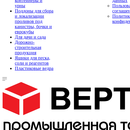
контейнеры и
данных
урны
Пользова
Поддоны для сбора
соглаше
и локализации
Политик
проливов под
конфиде
канистры, бочки и
еврокубы
Для дачи и сада
Дорожно-
строительная
продукция
Ящики для песка,
соли и реагентов
Пластиковые ведра