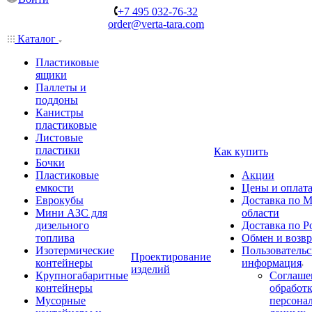
+7 495 032-76-32
order@verta-tara.com
Каталог
Пластиковые
ящики
Паллеты и
поддоны
Канистры
пластиковые
Листовые
пластики
Как купить
Бочки
Пластиковые
Акции
емкости
Цены и оплат
Еврокубы
Доставка по М
Мини АЗС для
области
дизельного
Доставка по Р
топлива
Обмен и возвр
Изотермические
Пользовательс
Проектирование
контейнеры
информация
изделий
Крупногабаритные
Соглаше
контейнеры
обработ
Мусорные
персона