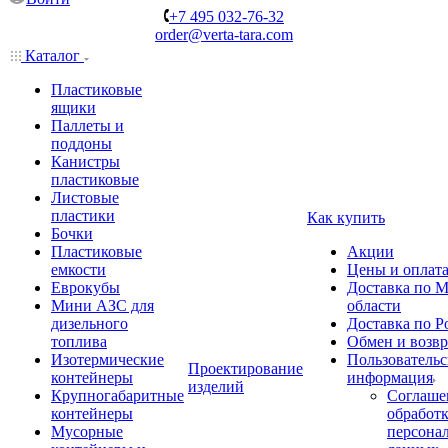
+7 495 032-76-32
order@verta-tara.com
Каталог
Пластиковые
ящики
Паллеты и
поддоны
Канистры
пластиковые
Листовые
пластики
Как купить
Бочки
Пластиковые
Акции
емкости
Цены и оплат
Еврокубы
Доставка по М
Мини АЗС для
области
дизельного
Доставка по Р
топлива
Обмен и возвр
Изотермические
Пользовательс
Проектирование
контейнеры
информация
изделий
Крупногабаритные
Соглаше
контейнеры
обработ
Мусорные
персона