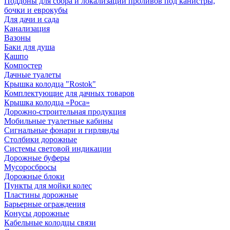
Поддоны для сбора и локализации проливов под канистры,
бочки и еврокубы
Для дачи и сада
Канализация
Вазоны
Баки для душа
Кашпо
Компостер
Дачные туалеты
Крышка колодца "Rostok"
Комплектующие для дачных товаров
Крышка колодца «Роса»
Дорожно-строительная продукция
Мобильные туалетные кабины
Сигнальные фонари и гирлянды
Столбики дорожные
Системы световой индикации
Дорожные буферы
Мусоросбросы
Дорожные блоки
Пункты для мойки колес
Пластины дорожные
Барьерные ограждения
Конусы дорожные
Кабельные колодцы связи