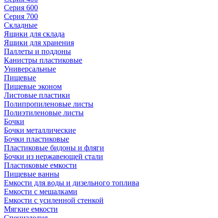
Серия 600
Серия 700
Складные
Ящики для склада
Ящики для хранения
Паллеты и поддоны
Канистры пластиковые
Универсальные
Пищевые
Пищевые эконом
Листовые пластики
Полипропиленовые листы
Полиэтиленовые листы
Бочки
Бочки металлические
Бочки пластиковые
Пластиковые бидоны и фляги
Бочки из нержавеющей стали
Пластиковые емкости
Пищевые ванны
Емкости для воды и дизельного топлива
Емкости с мешалками
Емкости с усиленной стенкой
Мягкие емкости
Специзделия