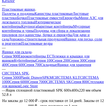
Каталог
—
Пластиковые ящики
Паллеты и поддоны
Канистры пластиковые
Листовые
пластики
Бочки
Пластиковые емкости
Еврокубы
Мини АЗС для
дизельного топлива
Изотермические
контейнеры
Крупногабаритные контейнеры
Мусорные
контейнеры и урны
Поддоны для сбора и локализации
проливов под канистры, бочки и еврокубы
Для дачи и
сада
Дорожно-строительная продукция
Ящики для песка, соли
и реагентов
Пластиковые ведра
—
Ящики для склада
Серия 900
Евроконтейнеры ЕС
Тележки и крышки для
ящиков
Куботейнеры
Серия 100
Серия 200
Серия 300
Серия
400
Серия 600
Серия 700
Складные
Ящики для хранения
—
СИСТЕМА SPK
Серия 5000
Plastic Drawer
SPKM
СИСТЕМА KLT
СИСТЕМА
1000
Серия 6000
Серия 7000
СИСТЕМА SK
Серия 800
Стеллажи
для ящиков
Logic Store
—
Ящик сплошной пластиковый SPK 600х400х220 мм объем
52.8 л
На заказы до 12 000 ₽ - срок поставки от 14 дней. Заказы от 12
000 ₽ - срок поставки от 1 дня.