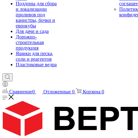
Поддоны для сбора
соглаше
и локализации
Политик
проливов под
конфиде
канистры, бочки и
еврокубы
Для дачи и сада
Дорожно-
строительная
продукция
Ящики для песка,
соли и реагентов
Пластиковые ведра
Сравнение
0
Отложенные
0
Корзина
0