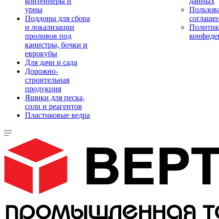
контейнеры и
данных
урны
Пользова
Поддоны для сбора
соглаше
и локализации
Политик
проливов под
конфиде
канистры, бочки и
еврокубы
Для дачи и сада
Дорожно-
строительная
продукция
Ящики для песка,
соли и реагентов
Пластиковые ведра