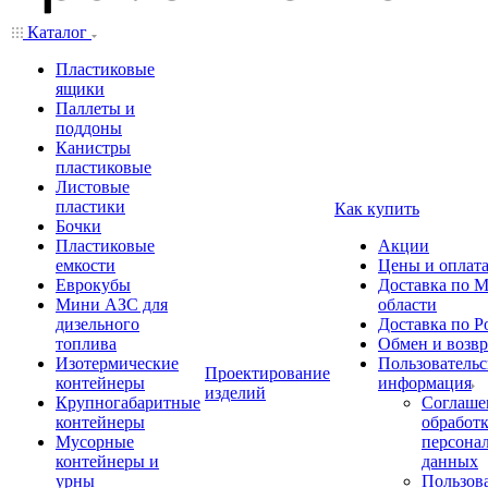
Каталог
Пластиковые
ящики
Паллеты и
поддоны
Канистры
пластиковые
Листовые
пластики
Как купить
Бочки
Пластиковые
Акции
емкости
Цены и оплат
Еврокубы
Доставка по М
Мини АЗС для
области
дизельного
Доставка по Р
топлива
Обмен и возвр
Изотермические
Пользовательс
Проектирование
контейнеры
информация
изделий
Крупногабаритные
Соглаше
контейнеры
обработ
Мусорные
персона
контейнеры и
данных
урны
Пользова