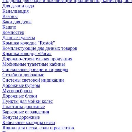
Поддоны для сбора и локализации проливов под канистры, бо
Для дачи и сада
Канализация
Вазоны
Баки для душа
Кашпо
Компостер
Дачные туалеты
Крышка колодца "Rostok"
Комплектующие для дачных товаров
Крышка колодца «Роса»
Дорожно-строительная продукция
Мобильные туалетные кабины
Сигнальные фонари и гирлянды
Столбики дорожные
Системы световой индикации
Дорожные буферы
Мусоросбросы
Дорожные блоки
Пункты для мойки колес
Пластины дорожные
Барьерные ограждения
Конусы дорожные
Кабельные колодцы связи
Ящики для песка, соли и реагентов