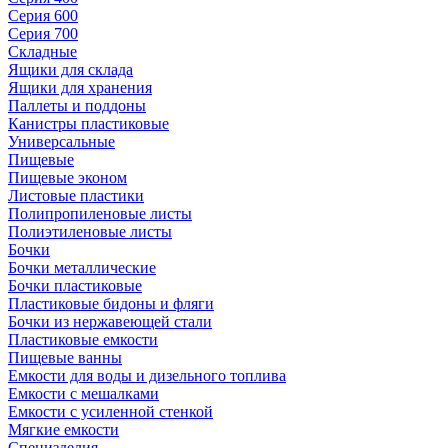
Серия 600
Серия 700
Складные
Ящики для склада
Ящики для хранения
Паллеты и поддоны
Канистры пластиковые
Универсальные
Пищевые
Пищевые эконом
Листовые пластики
Полипропиленовые листы
Полиэтиленовые листы
Бочки
Бочки металлические
Бочки пластиковые
Пластиковые бидоны и фляги
Бочки из нержавеющей стали
Пластиковые емкости
Пищевые ванны
Емкости для воды и дизельного топлива
Емкости с мешалками
Емкости с усиленной стенкой
Мягкие емкости
Специзделия