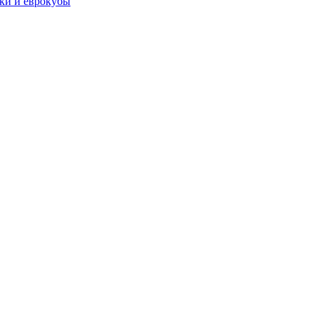
чки и еврокубы