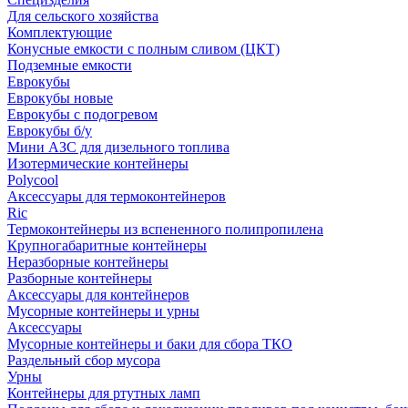
Для сельского хозяйства
Комплектующие
Конусные емкости с полным сливом (ЦКТ)
Подземные емкости
Еврокубы
Еврокубы новые
Еврокубы с подогревом
Еврокубы б/у
Мини АЗС для дизельного топлива
Изотермические контейнеры
Polycool
Аксессуары для термоконтейнеров
Ric
Термоконтейнеры из вспененного полипропилена
Крупногабаритные контейнеры
Неразборные контейнеры
Разборные контейнеры
Аксессуары для контейнеров
Мусорные контейнеры и урны
Аксессуары
Мусорные контейнеры и баки для сбора ТКО
Раздельный сбор мусора
Урны
Контейнеры для ртутных ламп