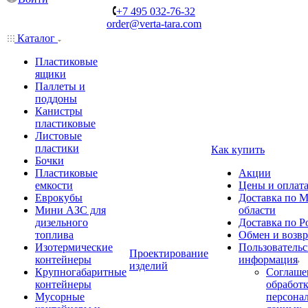
+7 495 032-76-32
order@verta-tara.com
Каталог
Пластиковые
ящики
Паллеты и
поддоны
Канистры
пластиковые
Листовые
пластики
Как купить
Бочки
Пластиковые
Акции
емкости
Цены и оплат
Еврокубы
Доставка по М
Мини АЗС для
области
дизельного
Доставка по Р
топлива
Обмен и возвр
Изотермические
Пользовательс
Проектирование
контейнеры
информация
изделий
Крупногабаритные
Соглаше
контейнеры
обработ
Мусорные
персона