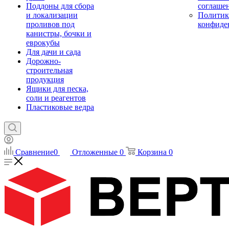
Поддоны для сбора
соглаше
и локализации
Политик
проливов под
конфиде
канистры, бочки и
еврокубы
Для дачи и сада
Дорожно-
строительная
продукция
Ящики для песка,
соли и реагентов
Пластиковые ведра
Сравнение
0
Отложенные
0
Корзина
0