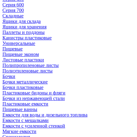
Серия 600
Серия 700
Складные
Ящики для склада
Ящики для хранения
Паллеты и поддоны
Канистры пластиковые
Универсальные
Пищевые
Пищевые эконом
Листовые пластики
Полипропиленовые листы
Полиэтиленовые листы
Бочки
Бочки металлические
Бочки пластиковые
Пластиковые бидоны и фляги
Бочки из нержавеющей стали
Пластиковые емкости
Пищевые ванны
Емкости для воды и дизельного топлива
Емкости с мешалками
Емкости с усиленной стенкой
Мягкие емкости
Специзделия