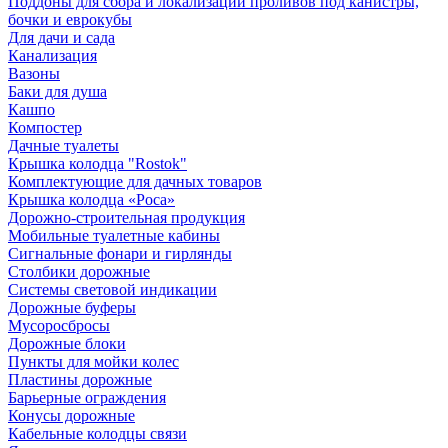
Поддоны для сбора и локализации проливов под канистры,
бочки и еврокубы
Для дачи и сада
Канализация
Вазоны
Баки для душа
Кашпо
Компостер
Дачные туалеты
Крышка колодца "Rostok"
Комплектующие для дачных товаров
Крышка колодца «Роса»
Дорожно-строительная продукция
Мобильные туалетные кабины
Сигнальные фонари и гирлянды
Столбики дорожные
Системы световой индикации
Дорожные буферы
Мусоросбросы
Дорожные блоки
Пункты для мойки колес
Пластины дорожные
Барьерные ограждения
Конусы дорожные
Кабельные колодцы связи