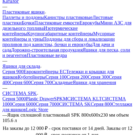
Каталог
—
Пластиковые ящики
Паллеты и поддоны
Канистры пластиковые
Листовые
пластики
Бочки
Пластиковые емкости
Еврокубы
Мини АЗС для
дизельного топлива
Изотермические
контейнеры
Крупногабаритные контейнеры
Мусорные
контейнеры и урны
Поддоны для сбора и локализации
проливов под канистры, бочки и еврокубы
Для дачи и
сада
Дорожно-строительная продукция
Ящики для песка, соли
и реагентов
Пластиковые ведра
—
Ящики для склада
Серия 900
Евроконтейнеры ЕС
Тележки и крышки для
ящиков
Куботейнеры
Серия 100
Серия 200
Серия 300
Серия
400
Серия 600
Серия 700
Складные
Ящики для хранения
—
СИСТЕМА SPK
Серия 5000
Plastic Drawer
SPKM
СИСТЕМА KLT
СИСТЕМА
1000
Серия 6000
Серия 7000
СИСТЕМА SK
Серия 800
Стеллажи
для ящиков
Logic Store
—
Ящик сплошной пластиковый SPK 800х600х230 мм объем
105.6 л
На заказы до 12 000 ₽ - срок поставки от 14 дней. Заказы от 12
000 ₽ - срок поставки от 1 дня.