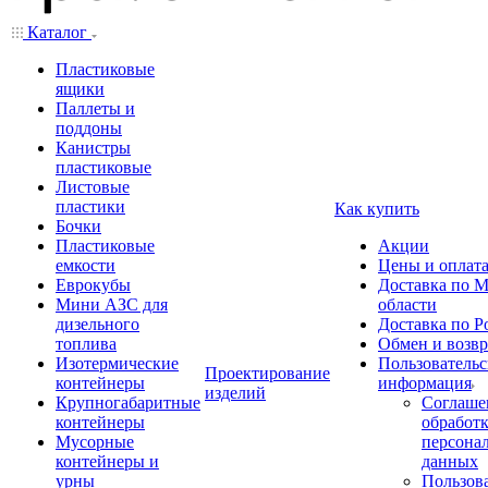
Каталог
Пластиковые
ящики
Паллеты и
поддоны
Канистры
пластиковые
Листовые
пластики
Как купить
Бочки
Пластиковые
Акции
емкости
Цены и оплат
Еврокубы
Доставка по М
Мини АЗС для
области
дизельного
Доставка по Р
топлива
Обмен и возвр
Изотермические
Пользовательс
Проектирование
контейнеры
информация
изделий
Крупногабаритные
Соглаше
контейнеры
обработ
Мусорные
персона
контейнеры и
данных
урны
Пользова