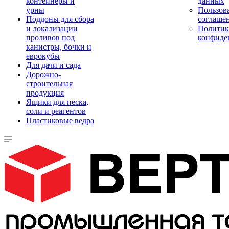
контейнеры и
данных
урны
Пользова
Поддоны для сбора
соглаше
и локализации
Политик
проливов под
конфиде
канистры, бочки и
еврокубы
Для дачи и сада
Дорожно-
строительная
продукция
Ящики для песка,
соли и реагентов
Пластиковые ведра