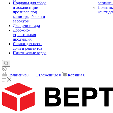
Поддоны для сбора
соглаше
и локализации
Политик
проливов под
конфиде
канистры, бочки и
еврокубы
Для дачи и сада
Дорожно-
строительная
продукция
Ящики для песка,
соли и реагентов
Пластиковые ведра
Сравнение
0
Отложенные
0
Корзина
0