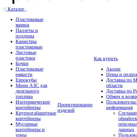
Каталог
Пластиковые
ящики
Паллеты и
поддоны
Канистры
пластиковые
Листовые
пластики
Как купить
Бочки
Пластиковые
Акции
емкости
Цены и оплат
Еврокубы
Доставка по М
Мини АЗС для
области
дизельного
Доставка по Р
топлива
Обмен и возвр
Изотермические
Пользовательс
Проектирование
контейнеры
информация
изделий
Крупногабаритные
Соглаше
контейнеры
обработ
Мусорные
персона
контейнеры и
данных
урны
Пользова