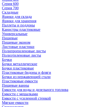
Серия 600
Серия 700
Складные
Ящики для склада
Ящики для хранения
Паллеты и поддоны
Канистры пластиковые
Универсальные
Пищевые
Пищевые эконом
Листовые пластики
Полипропиленовые листы
Полиэтиленовые листы
Бочки
Бочки металлические
Бочки пластиковые
Пластиковые бидоны и фляги
Бочки из нержавеющей стали
Пластиковые емкости
Пищевые ванны
Емкости для воды и дизельного топлива
Емкости с мешалками
Емкости с усиленной стенкой
Мягкие емкости
Специзделия