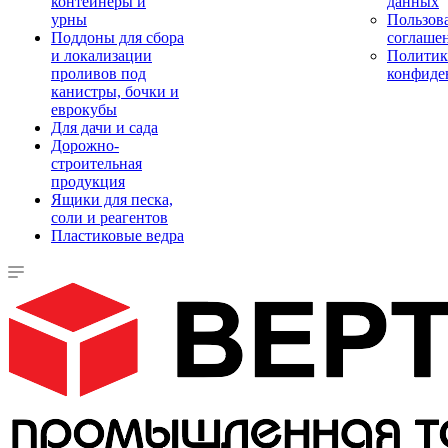
контейнеры и
данных
урны
Пользова
Поддоны для сбора
соглаше
и локализации
Политик
проливов под
конфиде
канистры, бочки и
еврокубы
Для дачи и сада
Дорожно-
строительная
продукция
Ящики для песка,
соли и реагентов
Пластиковые ведра