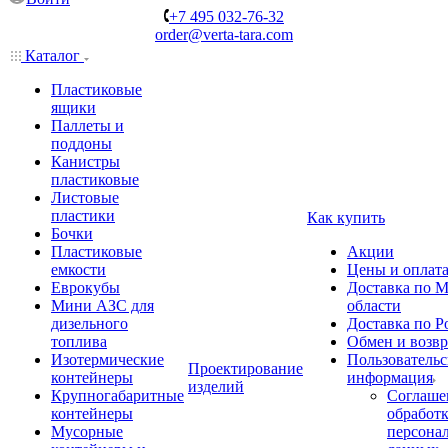
+7 495 032-76-32
order@verta-tara.com
Каталог
Пластиковые
ящики
Паллеты и
поддоны
Канистры
пластиковые
Листовые
пластики
Как купить
Бочки
Пластиковые
Акции
емкости
Цены и оплат
Еврокубы
Доставка по М
Мини АЗС для
области
дизельного
Доставка по Р
топлива
Обмен и возвр
Изотермические
Пользовательс
Проектирование
контейнеры
информация
изделий
Крупногабаритные
Соглаше
контейнеры
обработ
Мусорные
персона