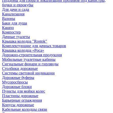
Поддоны для сбора и локализации проливов под канистры,
бочки и еврокубы
Для дачи и сада
Канализация
Вазоны
Баки для душа
Кашпо
Компостер
Дачные туалеты
Крышка колодца "Rostok"
Комплектующие для дачных товаров
Крышка колодца «Роса»
Дорожно-строительная продукция
Мобильные туалетные кабины
Сигнальные фонари и гирлянды
Столбики дорожные
Системы световой индикации
Дорожные буферы
Мусоросбросы
Дорожные блоки
Пункты для мойки колес
Пластины дорожные
Барьерные ограждения
Конусы дорожные
Кабельные колодцы связи