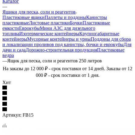
Каталог
—
Ящики для песка, соли и реагентов
Пластиковые ящики
Паллеты и поддоны
Канистры
пластиковые
Листовые пластики
Бочки
Пластиковые
емкости
Еврокубы
Мини АЗС для дизельного
топлива
Изотермические контейнеры
Крупногабаритные
контейнеры
Мусорные контейнеры и урны
Поддоны для сбора
и локализации проливов под канистры, бочки и еврокубы
Для
дачи и сада
Дорожно-строительная продукция
Пластиковые
ведра
—
Ящик для песка, соли и реагентов 250 литров
На заказы до 12 000 ₽ - срок поставки от 14 дней. Заказы от 12
000 ₽ - срок поставки от 1 дня.
Хит
Артикул:
FB15