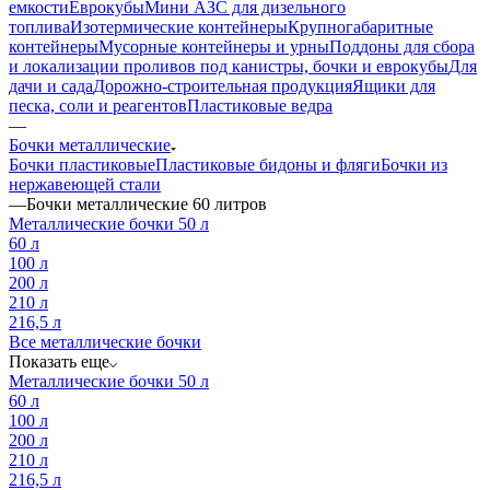
емкости
Еврокубы
Мини АЗС для дизельного
топлива
Изотермические контейнеры
Крупногабаритные
контейнеры
Мусорные контейнеры и урны
Поддоны для сбора
и локализации проливов под канистры, бочки и еврокубы
Для
дачи и сада
Дорожно-строительная продукция
Ящики для
песка, соли и реагентов
Пластиковые ведра
—
Бочки металлические
Бочки пластиковые
Пластиковые бидоны и фляги
Бочки из
нержавеющей стали
—
Бочки металлические 60 литров
Металлические бочки 50 л
60 л
100 л
200 л
210 л
216,5 л
Все металлические бочки
Показать еще
Металлические бочки 50 л
60 л
100 л
200 л
210 л
216,5 л