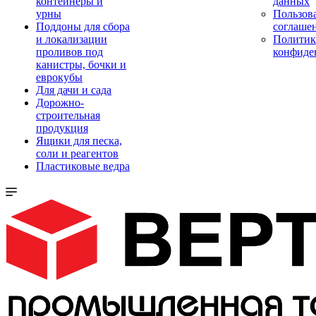
контейнеры и
данных
урны
Пользова
Поддоны для сбора
соглаше
и локализации
Политик
проливов под
конфиде
канистры, бочки и
еврокубы
Для дачи и сада
Дорожно-
строительная
продукция
Ящики для песка,
соли и реагентов
Пластиковые ведра