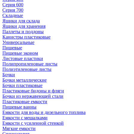
Серия 600
Серия 700
Складные
Ящики для склада
Ящики для хранения
Паллеты и поддоны
Канистры пластиковые
Универсальные
Пищевые
Пищевые эконом
Листовые пластики
Полипропиленовые листы
Полиэтиленовые листы
Бочки
Бочки металлические
Бочки пластиковые
Пластиковые бидоны и фляги
Бочки из нержавеющей стали
Пластиковые емкости
Пищевые ванны
Емкости для воды и дизельного топлива
Емкости с мешалками
Емкости с усиленной стенкой
Мягкие емкости
Специзделия