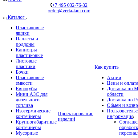
+7 495 032-76-32
order@verta-tara.com
Каталог
Пластиковые
ящики
Паллеты и
поддоны
Канистры
пластиковые
Листовые
пластики
Как купить
Бочки
Пластиковые
Акции
емкости
Цены и оплат
Еврокубы
Доставка по М
Мини АЗС для
области
дизельного
Доставка по Р
топлива
Обмен и возвр
Изотермические
Пользовательс
Проектирование
контейнеры
информация
изделий
Крупногабаритные
Соглаше
контейнеры
обработ
Мусорные
персона