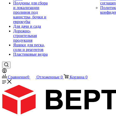
Поддоны для сбора
соглаше
и локализации
Политик
проливов под
конфиде
канистры, бочки и
еврокубы
Для дачи и сада
Дорожно-
строительная
продукция
Ящики для песка,
соли и реагентов
Пластиковые ведра
Сравнение
0
Отложенные
0
Корзина
0