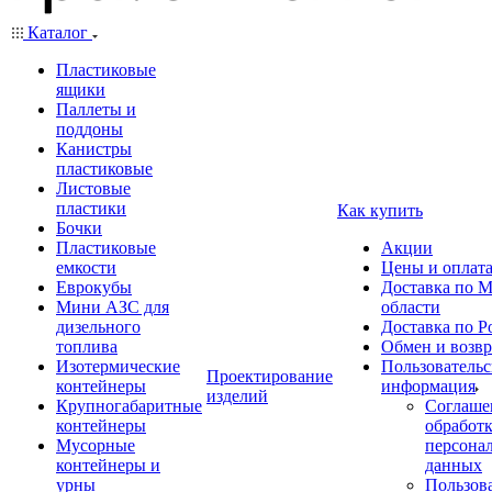
Каталог
Пластиковые
ящики
Паллеты и
поддоны
Канистры
пластиковые
Листовые
пластики
Как купить
Бочки
Пластиковые
Акции
емкости
Цены и оплат
Еврокубы
Доставка по М
Мини АЗС для
области
дизельного
Доставка по Р
топлива
Обмен и возвр
Изотермические
Пользовательс
Проектирование
контейнеры
информация
изделий
Крупногабаритные
Соглаше
контейнеры
обработ
Мусорные
персона
контейнеры и
данных
урны
Пользова