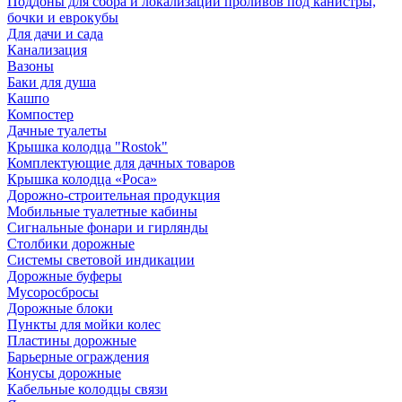
Поддоны для сбора и локализации проливов под канистры,
бочки и еврокубы
Для дачи и сада
Канализация
Вазоны
Баки для душа
Кашпо
Компостер
Дачные туалеты
Крышка колодца "Rostok"
Комплектующие для дачных товаров
Крышка колодца «Роса»
Дорожно-строительная продукция
Мобильные туалетные кабины
Сигнальные фонари и гирлянды
Столбики дорожные
Системы световой индикации
Дорожные буферы
Мусоросбросы
Дорожные блоки
Пункты для мойки колес
Пластины дорожные
Барьерные ограждения
Конусы дорожные
Кабельные колодцы связи