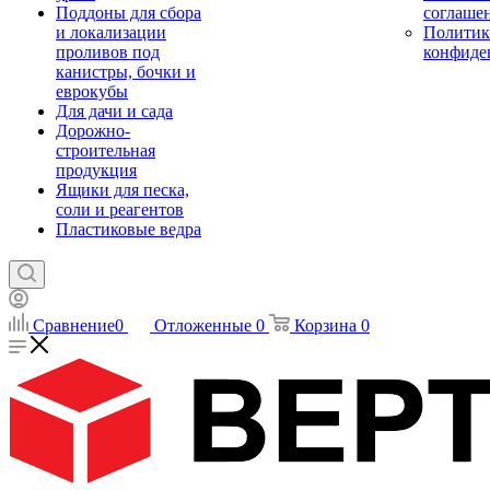
Поддоны для сбора
соглаше
и локализации
Политик
проливов под
конфиде
канистры, бочки и
еврокубы
Для дачи и сада
Дорожно-
строительная
продукция
Ящики для песка,
соли и реагентов
Пластиковые ведра
Сравнение
0
Отложенные
0
Корзина
0