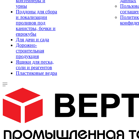
контейнеры и
данных
урны
Пользова
Поддоны для сбора
соглаше
и локализации
Политик
проливов под
конфиде
канистры, бочки и
еврокубы
Для дачи и сада
Дорожно-
строительная
продукция
Ящики для песка,
соли и реагентов
Пластиковые ведра