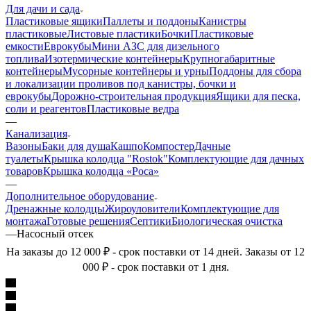
Для дачи и сада
Пластиковые ящики
Паллеты и поддоны
Канистры
пластиковые
Листовые пластики
Бочки
Пластиковые
емкости
Еврокубы
Мини АЗС для дизельного
топлива
Изотермические контейнеры
Крупногабаритные
контейнеры
Мусорные контейнеры и урны
Поддоны для сбора
и локализации проливов под канистры, бочки и
еврокубы
Дорожно-строительная продукция
Ящики для песка,
соли и реагентов
Пластиковые ведра
—
Канализация
Вазоны
Баки для душа
Кашпо
Компостер
Дачные
туалеты
Крышка колодца "Rostok"
Комплектующие для дачных
товаров
Крышка колодца «Роса»
—
Дополнительное оборудование
Дренажные колодцы
Жироуловители
Комплектующие для
монтажа
Готовые решения
Септики
Биологическая очистка
—
Насосный отсек
На заказы до 12 000 ₽ - срок поставки от 14 дней. Заказы от 12
000 ₽ - срок поставки от 1 дня.