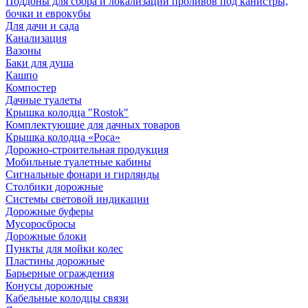
Поддоны для сбора и локализации проливов под канистры,
бочки и еврокубы
Для дачи и сада
Канализация
Вазоны
Баки для душа
Кашпо
Компостер
Дачные туалеты
Крышка колодца "Rostok"
Комплектующие для дачных товаров
Крышка колодца «Роса»
Дорожно-строительная продукция
Мобильные туалетные кабины
Сигнальные фонари и гирлянды
Столбики дорожные
Системы световой индикации
Дорожные буферы
Мусоросбросы
Дорожные блоки
Пункты для мойки колес
Пластины дорожные
Барьерные ограждения
Конусы дорожные
Кабельные колодцы связи