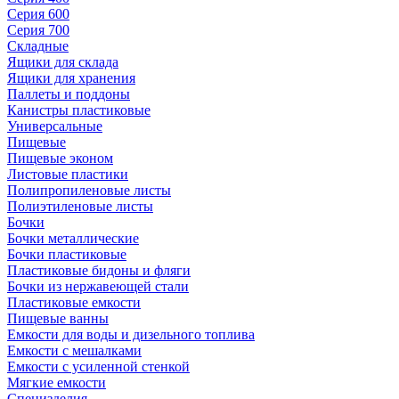
Серия 600
Серия 700
Складные
Ящики для склада
Ящики для хранения
Паллеты и поддоны
Канистры пластиковые
Универсальные
Пищевые
Пищевые эконом
Листовые пластики
Полипропиленовые листы
Полиэтиленовые листы
Бочки
Бочки металлические
Бочки пластиковые
Пластиковые бидоны и фляги
Бочки из нержавеющей стали
Пластиковые емкости
Пищевые ванны
Емкости для воды и дизельного топлива
Емкости с мешалками
Емкости с усиленной стенкой
Мягкие емкости
Специзделия