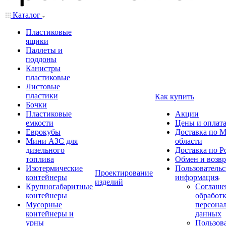
Каталог
Пластиковые
ящики
Паллеты и
поддоны
Канистры
пластиковые
Листовые
пластики
Как купить
Бочки
Пластиковые
Акции
емкости
Цены и оплат
Еврокубы
Доставка по М
Мини АЗС для
области
дизельного
Доставка по Р
топлива
Обмен и возвр
Изотермические
Пользовательс
Проектирование
контейнеры
информация
изделий
Крупногабаритные
Соглаше
контейнеры
обработ
Мусорные
персона
контейнеры и
данных
урны
Пользова