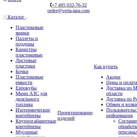
+7 495 032-76-32
order@verta-tara.com
Каталог
Пластиковые
ящики
Паллеты и
поддоны
Канистры
пластиковые
Листовые
пластики
Как купить
Бочки
Пластиковые
Акции
емкости
Цены и оплат
Еврокубы
Доставка по М
Мини АЗС для
области
дизельного
Доставка по Р
топлива
Обмен и возвр
Изотермические
Пользовательс
Проектирование
контейнеры
информация
изделий
Крупногабаритные
Соглаше
контейнеры
обработ
Мусорные
персона