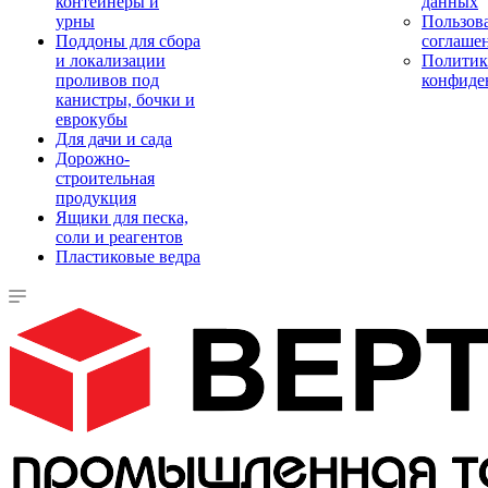
контейнеры и
данных
урны
Пользова
Поддоны для сбора
соглаше
и локализации
Политик
проливов под
конфиде
канистры, бочки и
еврокубы
Для дачи и сада
Дорожно-
строительная
продукция
Ящики для песка,
соли и реагентов
Пластиковые ведра