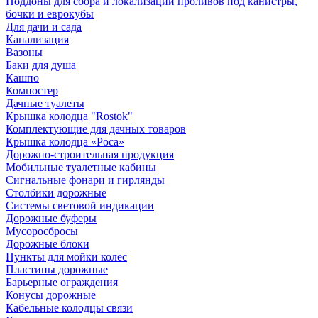
Поддоны для сбора и локализации проливов под канистры,
бочки и еврокубы
Для дачи и сада
Канализация
Вазоны
Баки для душа
Кашпо
Компостер
Дачные туалеты
Крышка колодца "Rostok"
Комплектующие для дачных товаров
Крышка колодца «Роса»
Дорожно-строительная продукция
Мобильные туалетные кабины
Сигнальные фонари и гирлянды
Столбики дорожные
Системы световой индикации
Дорожные буферы
Мусоросбросы
Дорожные блоки
Пункты для мойки колес
Пластины дорожные
Барьерные ограждения
Конусы дорожные
Кабельные колодцы связи