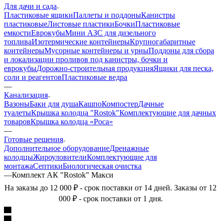
Для дачи и сада
Пластиковые ящики
Паллеты и поддоны
Канистры
пластиковые
Листовые пластики
Бочки
Пластиковые
емкости
Еврокубы
Мини АЗС для дизельного
топлива
Изотермические контейнеры
Крупногабаритные
контейнеры
Мусорные контейнеры и урны
Поддоны для сбора
и локализации проливов под канистры, бочки и
еврокубы
Дорожно-строительная продукция
Ящики для песка,
соли и реагентов
Пластиковые ведра
—
Канализация
Вазоны
Баки для душа
Кашпо
Компостер
Дачные
туалеты
Крышка колодца "Rostok"
Комплектующие для дачных
товаров
Крышка колодца «Роса»
—
Готовые решения
Дополнительное оборудование
Дренажные
колодцы
Жироуловители
Комплектующие для
монтажа
Септики
Биологическая очистка
—
Комплект АК "Rostok" Макси
На заказы до 12 000 ₽ - срок поставки от 14 дней. Заказы от 12
000 ₽ - срок поставки от 1 дня.