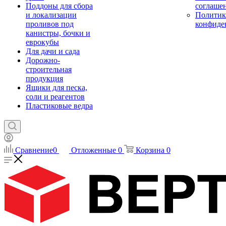
Поддоны для сбора
соглаше
и локализации
Политик
проливов под
конфиде
канистры, бочки и
еврокубы
Для дачи и сада
Дорожно-
строительная
продукция
Ящики для песка,
соли и реагентов
Пластиковые ведра
Сравнение
0
Отложенные
0
Корзина
0