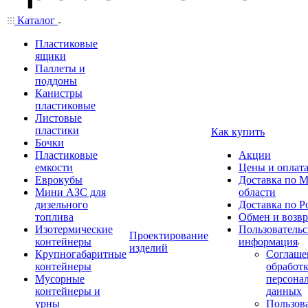
Каталог
Пластиковые
ящики
Паллеты и
поддоны
Канистры
пластиковые
Листовые
пластики
Как купить
Бочки
Пластиковые
Акции
емкости
Цены и оплат
Еврокубы
Доставка по М
Мини АЗС для
области
дизельного
Доставка по Р
топлива
Обмен и возвр
Изотермические
Пользовательс
Проектирование
контейнеры
информация
изделий
Крупногабаритные
Соглаше
контейнеры
обработ
Мусорные
персона
контейнеры и
данных
урны
Пользова