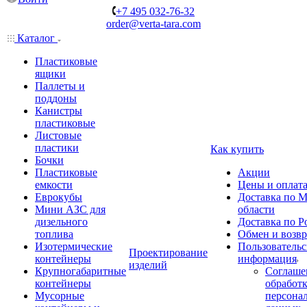
+7 495 032-76-32
order@verta-tara.com
Каталог
Пластиковые
ящики
Паллеты и
поддоны
Канистры
пластиковые
Листовые
пластики
Как купить
Бочки
Пластиковые
Акции
емкости
Цены и оплат
Еврокубы
Доставка по М
Мини АЗС для
области
дизельного
Доставка по Р
топлива
Обмен и возвр
Изотермические
Пользовательс
Проектирование
контейнеры
информация
изделий
Крупногабаритные
Соглаше
контейнеры
обработ
Мусорные
персона