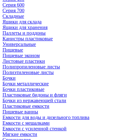
Серия 600
Серия 700
Складные
Ящики для склада
Ящики для хранения
Паллеты и поддоны
Канистры пластиковые
Универсальные
Пищевые
Пищевые эконом
Листовые пластики
Полипропиленовые листы
Полиэтиленовые листы
Бочки
Бочки металлические
Бочки пластиковые
Пластиковые бидоны и фляги
Бочки из нержавеющей стали
Пластиковые емкости
Пищевые ванны
Емкости для воды и дизельного топлива
Емкости с мешалками
Емкости с усиленной стенкой
Мягкие емкости
Специзделия