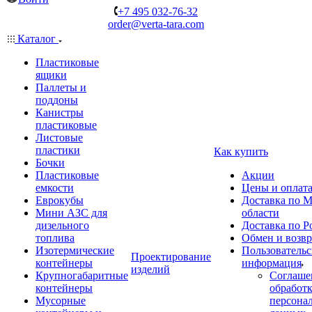
+7 495 032-76-32
order@verta-tara.com
Каталог
Пластиковые
ящики
Паллеты и
поддоны
Канистры
пластиковые
Листовые
пластики
Как купить
Бочки
Пластиковые
Акции
емкости
Цены и оплат
Еврокубы
Доставка по М
Мини АЗС для
области
дизельного
Доставка по Р
топлива
Обмен и возвр
Изотермические
Пользовательс
Проектирование
контейнеры
информация
изделий
Крупногабаритные
Соглаше
контейнеры
обработ
Мусорные
персона