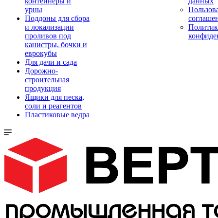
контейнеры и
данных
урны
Пользова
Поддоны для сбора
соглаше
и локализации
Политик
проливов под
конфиде
канистры, бочки и
еврокубы
Для дачи и сада
Дорожно-
строительная
продукция
Ящики для песка,
соли и реагентов
Пластиковые ведра