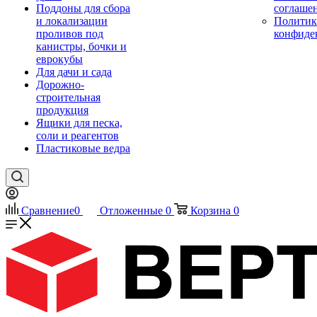
Поддоны для сбора
соглаше
и локализации
Политик
проливов под
конфиде
канистры, бочки и
еврокубы
Для дачи и сада
Дорожно-
строительная
продукция
Ящики для песка,
соли и реагентов
Пластиковые ведра
Сравнение
0
Отложенные
0
Корзина
0