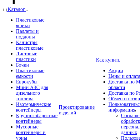
Каталог
Пластиковые
ящики
Паллеты и
поддоны
Канистры
пластиковые
Листовые
пластики
Как купить
Бочки
Пластиковые
Акции
емкости
Цены и оплат
Еврокубы
Доставка по М
Мини АЗС для
области
дизельного
Доставка по Р
топлива
Обмен и возвр
Изотермические
Пользовательс
Проектирование
контейнеры
информация
изделий
Крупногабаритные
Соглаше
контейнеры
обработ
Мусорные
персона
контейнеры и
данных
урны
Пользова