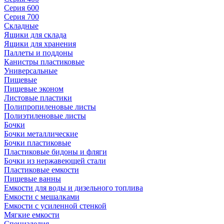
Серия 600
Серия 700
Складные
Ящики для склада
Ящики для хранения
Паллеты и поддоны
Канистры пластиковые
Универсальные
Пищевые
Пищевые эконом
Листовые пластики
Полипропиленовые листы
Полиэтиленовые листы
Бочки
Бочки металлические
Бочки пластиковые
Пластиковые бидоны и фляги
Бочки из нержавеющей стали
Пластиковые емкости
Пищевые ванны
Емкости для воды и дизельного топлива
Емкости с мешалками
Емкости с усиленной стенкой
Мягкие емкости
Специзделия