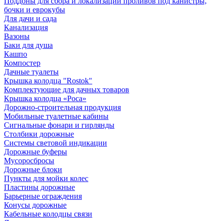
Поддоны для сбора и локализации проливов под канистры,
бочки и еврокубы
Для дачи и сада
Канализация
Вазоны
Баки для душа
Кашпо
Компостер
Дачные туалеты
Крышка колодца "Rostok"
Комплектующие для дачных товаров
Крышка колодца «Роса»
Дорожно-строительная продукция
Мобильные туалетные кабины
Сигнальные фонари и гирлянды
Столбики дорожные
Системы световой индикации
Дорожные буферы
Мусоросбросы
Дорожные блоки
Пункты для мойки колес
Пластины дорожные
Барьерные ограждения
Конусы дорожные
Кабельные колодцы связи