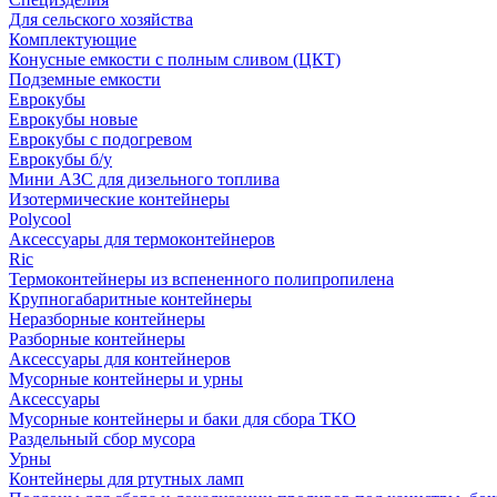
Для сельского хозяйства
Комплектующие
Конусные емкости с полным сливом (ЦКТ)
Подземные емкости
Еврокубы
Еврокубы новые
Еврокубы с подогревом
Еврокубы б/у
Мини АЗС для дизельного топлива
Изотермические контейнеры
Polycool
Аксессуары для термоконтейнеров
Ric
Термоконтейнеры из вспененного полипропилена
Крупногабаритные контейнеры
Неразборные контейнеры
Разборные контейнеры
Аксессуары для контейнеров
Мусорные контейнеры и урны
Аксессуары
Мусорные контейнеры и баки для сбора ТКО
Раздельный сбор мусора
Урны
Контейнеры для ртутных ламп