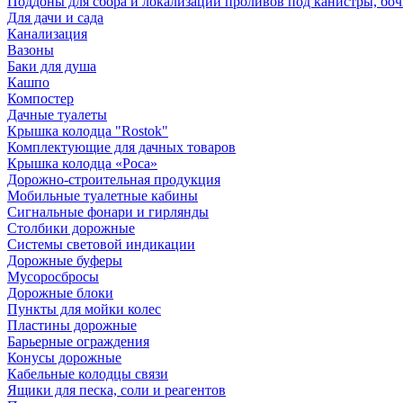
Поддоны для сбора и локализации проливов под канистры, бо
Для дачи и сада
Канализация
Вазоны
Баки для душа
Кашпо
Компостер
Дачные туалеты
Крышка колодца "Rostok"
Комплектующие для дачных товаров
Крышка колодца «Роса»
Дорожно-строительная продукция
Мобильные туалетные кабины
Сигнальные фонари и гирлянды
Столбики дорожные
Системы световой индикации
Дорожные буферы
Мусоросбросы
Дорожные блоки
Пункты для мойки колес
Пластины дорожные
Барьерные ограждения
Конусы дорожные
Кабельные колодцы связи
Ящики для песка, соли и реагентов