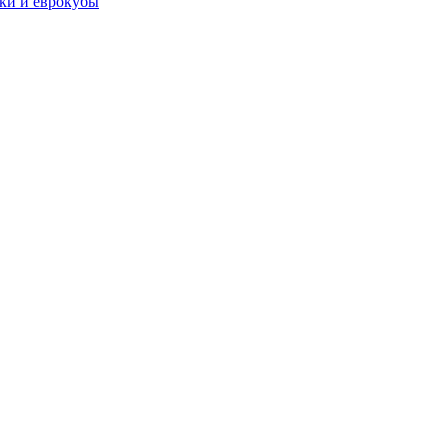
чки и еврокубы