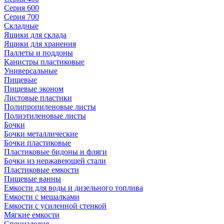
Серия 600
Серия 700
Складные
Ящики для склада
Ящики для хранения
Паллеты и поддоны
Канистры пластиковые
Универсальные
Пищевые
Пищевые эконом
Листовые пластики
Полипропиленовые листы
Полиэтиленовые листы
Бочки
Бочки металлические
Бочки пластиковые
Пластиковые бидоны и фляги
Бочки из нержавеющей стали
Пластиковые емкости
Пищевые ванны
Емкости для воды и дизельного топлива
Емкости с мешалками
Емкости с усиленной стенкой
Мягкие емкости
Специзделия