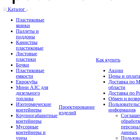
Каталог
Пластиковые
ящики
Паллеты и
поддоны
Канистры
пластиковые
Листовые
пластики
Как купить
Бочки
Пластиковые
Акции
емкости
Цены и оплат
Еврокубы
Доставка по М
Мини АЗС для
области
дизельного
Доставка по Р
топлива
Обмен и возвр
Изотермические
Пользовательс
Проектирование
контейнеры
информация
изделий
Крупногабаритные
Соглаше
контейнеры
обработ
Мусорные
персона
контейнеры и
данных
урны
Пользова