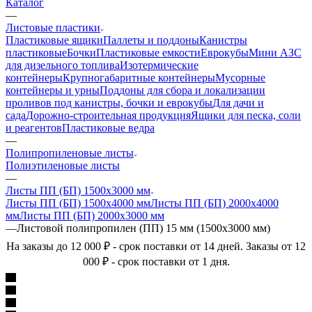
Каталог
—
Листовые пластики
Пластиковые ящики
Паллеты и поддоны
Канистры
пластиковые
Бочки
Пластиковые емкости
Еврокубы
Мини АЗС
для дизельного топлива
Изотермические
контейнеры
Крупногабаритные контейнеры
Мусорные
контейнеры и урны
Поддоны для сбора и локализации
проливов под канистры, бочки и еврокубы
Для дачи и
сада
Дорожно-строительная продукция
Ящики для песка, соли
и реагентов
Пластиковые ведра
—
Полипропиленовые листы
Полиэтиленовые листы
—
Листы ПП (БП) 1500х3000 мм
Листы ПП (БП) 1500х4000 мм
Листы ПП (БП) 2000х4000
мм
Листы ПП (БП) 2000х3000 мм
—
Листовой полипропилен (ПП) 15 мм (1500х3000 мм)
На заказы до 12 000 ₽ - срок поставки от 14 дней. Заказы от 12
000 ₽ - срок поставки от 1 дня.