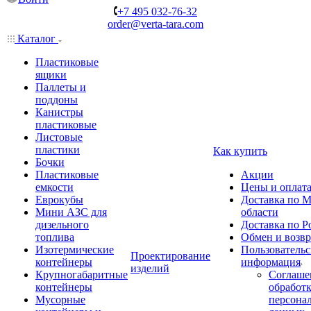
+7 495 032-76-32
order@verta-tara.com
Каталог
Пластиковые
ящики
Паллеты и
поддоны
Канистры
пластиковые
Листовые
пластики
Как купить
Бочки
Пластиковые
Акции
емкости
Цены и оплат
Еврокубы
Доставка по М
Мини АЗС для
области
дизельного
Доставка по Р
топлива
Обмен и возвр
Изотермические
Пользовательс
Проектирование
контейнеры
информация
изделий
Крупногабаритные
Соглаше
контейнеры
обработ
Мусорные
персона