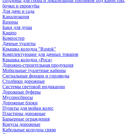
Поддоны для сбора и локализации проливов под канистры,
бочки и еврокубы
Для дачи и сада
Канализация
Вазоны
Баки для душа
Кашпо
Компостер
Дачные туалеты
Крышка колодца "Rostok"
Комплектующие для дачных товаров
Крышка колодца «Роса»
Дорожно-строительная продукция
Мобильные туалетные кабины
Сигнальные фонари и гирлянды
Столбики дорожные
Системы световой индикации
Дорожные буферы
Мусоросбросы
Дорожные блоки
Пункты для мойки колес
Пластины дорожные
Барьерные ограждения
Конусы дорожные
Кабельные колодцы связи