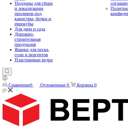
Поддоны для сбора
соглаше
и локализации
Политик
проливов под
конфиде
канистры, бочки и
еврокубы
Для дачи и сада
Дорожно-
строительная
продукция
Ящики для песка,
соли и реагентов
Пластиковые ведра
Сравнение
0
Отложенные
0
Корзина
0