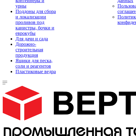
контейнеры и
данных
урны
Пользова
Поддоны для сбора
соглаше
и локализации
Политик
проливов под
конфиде
канистры, бочки и
еврокубы
Для дачи и сада
Дорожно-
строительная
продукция
Ящики для песка,
соли и реагентов
Пластиковые ведра