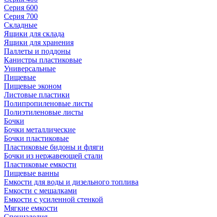
Серия 600
Серия 700
Складные
Ящики для склада
Ящики для хранения
Паллеты и поддоны
Канистры пластиковые
Универсальные
Пищевые
Пищевые эконом
Листовые пластики
Полипропиленовые листы
Полиэтиленовые листы
Бочки
Бочки металлические
Бочки пластиковые
Пластиковые бидоны и фляги
Бочки из нержавеющей стали
Пластиковые емкости
Пищевые ванны
Емкости для воды и дизельного топлива
Емкости с мешалками
Емкости с усиленной стенкой
Мягкие емкости
Специзделия