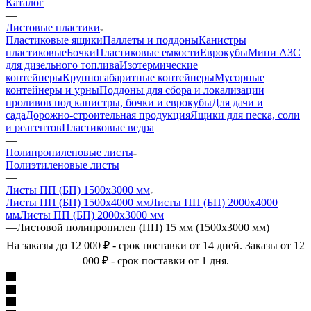
Каталог
—
Листовые пластики
Пластиковые ящики
Паллеты и поддоны
Канистры
пластиковые
Бочки
Пластиковые емкости
Еврокубы
Мини АЗС
для дизельного топлива
Изотермические
контейнеры
Крупногабаритные контейнеры
Мусорные
контейнеры и урны
Поддоны для сбора и локализации
проливов под канистры, бочки и еврокубы
Для дачи и
сада
Дорожно-строительная продукция
Ящики для песка, соли
и реагентов
Пластиковые ведра
—
Полипропиленовые листы
Полиэтиленовые листы
—
Листы ПП (БП) 1500х3000 мм
Листы ПП (БП) 1500х4000 мм
Листы ПП (БП) 2000х4000
мм
Листы ПП (БП) 2000х3000 мм
—
Листовой полипропилен (ПП) 15 мм (1500х3000 мм)
На заказы до 12 000 ₽ - срок поставки от 14 дней. Заказы от 12
000 ₽ - срок поставки от 1 дня.