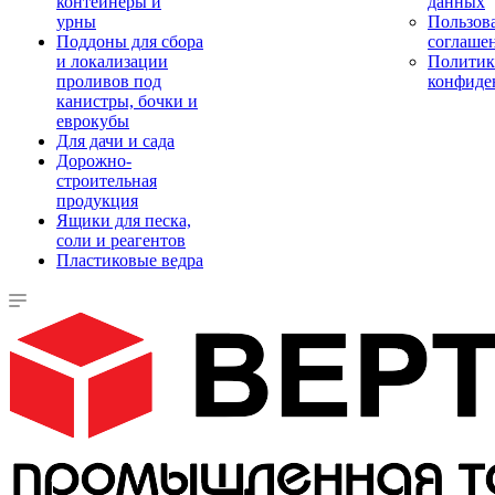
контейнеры и
данных
урны
Пользова
Поддоны для сбора
соглаше
и локализации
Политик
проливов под
конфиде
канистры, бочки и
еврокубы
Для дачи и сада
Дорожно-
строительная
продукция
Ящики для песка,
соли и реагентов
Пластиковые ведра