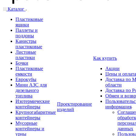
Каталог
Пластиковые
ящики
Паллеты и
поддоны
Канистры
пластиковые
Листовые
пластики
Как купить
Бочки
Пластиковые
Акции
емкости
Цены и оплат
Еврокубы
Доставка по М
Мини АЗС для
области
дизельного
Доставка по Р
топлива
Обмен и возвр
Изотермические
Пользовательс
Проектирование
контейнеры
информация
изделий
Крупногабаритные
Соглаше
контейнеры
обработ
Мусорные
персона
контейнеры и
данных
урны
Пользова