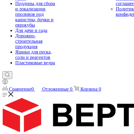
Поддоны для сбора
соглаше
и локализации
Политик
проливов под
конфиде
канистры, бочки и
еврокубы
Для дачи и сада
Дорожно-
строительная
продукция
Ящики для песка,
соли и реагентов
Пластиковые ведра
Сравнение
0
Отложенные
0
Корзина
0