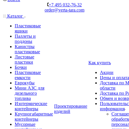
+7 495 032-76-32
order@verta-tara.com
Каталог
Пластиковые
ящики
Паллеты и
поддоны
Канистры
пластиковые
Листовые
пластики
Как купить
Бочки
Пластиковые
Акции
емкости
Цены и оплат
Еврокубы
Доставка по М
Мини АЗС для
области
дизельного
Доставка по Р
топлива
Обмен и возвр
Изотермические
Пользовательс
Проектирование
контейнеры
информация
изделий
Крупногабаритные
Соглаше
контейнеры
обработ
Мусорные
персона