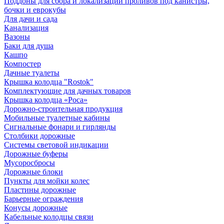
Поддоны для сбора и локализации проливов под канистры,
бочки и еврокубы
Для дачи и сада
Канализация
Вазоны
Баки для душа
Кашпо
Компостер
Дачные туалеты
Крышка колодца "Rostok"
Комплектующие для дачных товаров
Крышка колодца «Роса»
Дорожно-строительная продукция
Мобильные туалетные кабины
Сигнальные фонари и гирлянды
Столбики дорожные
Системы световой индикации
Дорожные буферы
Мусоросбросы
Дорожные блоки
Пункты для мойки колес
Пластины дорожные
Барьерные ограждения
Конусы дорожные
Кабельные колодцы связи