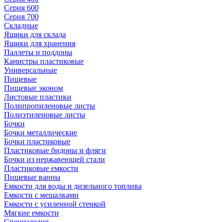
Серия 600
Серия 700
Складные
Ящики для склада
Ящики для хранения
Паллеты и поддоны
Канистры пластиковые
Универсальные
Пищевые
Пищевые эконом
Листовые пластики
Полипропиленовые листы
Полиэтиленовые листы
Бочки
Бочки металлические
Бочки пластиковые
Пластиковые бидоны и фляги
Бочки из нержавеющей стали
Пластиковые емкости
Пищевые ванны
Емкости для воды и дизельного топлива
Емкости с мешалками
Емкости с усиленной стенкой
Мягкие емкости
Специзделия