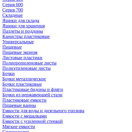
Серия 600
Серия 700
Складные
Ящики для склада
Ящики для хранения
Паллеты и поддоны
Канистры пластиковые
Универсальные
Пищевые
Пищевые эконом
Листовые пластики
Полипропиленовые листы
Полиэтиленовые листы
Бочки
Бочки металлические
Бочки пластиковые
Пластиковые бидоны и фляги
Бочки из нержавеющей стали
Пластиковые емкости
Пищевые ванны
Емкости для воды и дизельного топлива
Емкости с мешалками
Емкости с усиленной стенкой
Мягкие емкости
Специзделия