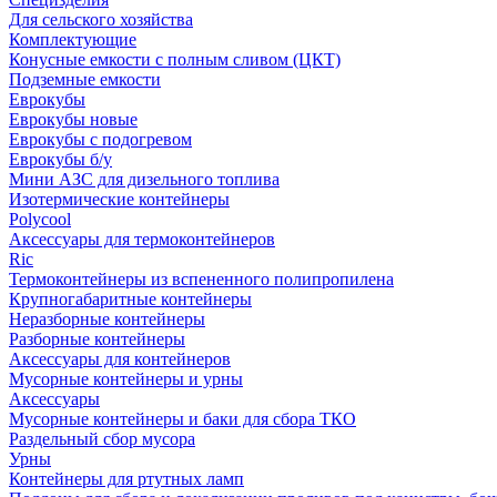
Для сельского хозяйства
Комплектующие
Конусные емкости с полным сливом (ЦКТ)
Подземные емкости
Еврокубы
Еврокубы новые
Еврокубы с подогревом
Еврокубы б/у
Мини АЗС для дизельного топлива
Изотермические контейнеры
Polycool
Аксессуары для термоконтейнеров
Ric
Термоконтейнеры из вспененного полипропилена
Крупногабаритные контейнеры
Неразборные контейнеры
Разборные контейнеры
Аксессуары для контейнеров
Мусорные контейнеры и урны
Аксессуары
Мусорные контейнеры и баки для сбора ТКО
Раздельный сбор мусора
Урны
Контейнеры для ртутных ламп