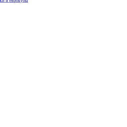
чки и еврокубы