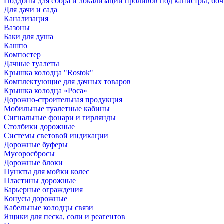
Поддоны для сбора и локализации проливов под канистры, бо
Для дачи и сада
Канализация
Вазоны
Баки для душа
Кашпо
Компостер
Дачные туалеты
Крышка колодца "Rostok"
Комплектующие для дачных товаров
Крышка колодца «Роса»
Дорожно-строительная продукция
Мобильные туалетные кабины
Сигнальные фонари и гирлянды
Столбики дорожные
Системы световой индикации
Дорожные буферы
Мусоросбросы
Дорожные блоки
Пункты для мойки колес
Пластины дорожные
Барьерные ограждения
Конусы дорожные
Кабельные колодцы связи
Ящики для песка, соли и реагентов