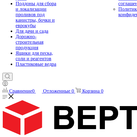
Поддоны для сбора
соглаше
и локализации
Политик
проливов под
конфиде
канистры, бочки и
еврокубы
Для дачи и сада
Дорожно-
строительная
продукция
Ящики для песка,
соли и реагентов
Пластиковые ведра
Сравнение
0
Отложенные
0
Корзина
0