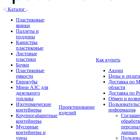
Каталог
Пластиковые
ящики
Паллеты и
поддоны
Канистры
пластиковые
Листовые
пластики
Как купить
Бочки
Пластиковые
Акции
емкости
Цены и оплат
Еврокубы
Доставка по М
Мини АЗС для
области
дизельного
Доставка по Р
топлива
Обмен и возвр
Изотермические
Пользовательс
Проектирование
контейнеры
информация
изделий
Крупногабаритные
Соглаше
контейнеры
обработ
Мусорные
персона
контейнеры и
данных
урны
Пользова