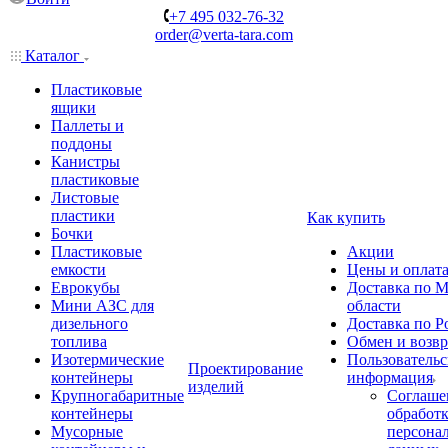
+7 495 032-76-32
order@verta-tara.com
Каталог
Пластиковые
ящики
Паллеты и
поддоны
Канистры
пластиковые
Листовые
пластики
Как купить
Бочки
Пластиковые
Акции
емкости
Цены и оплат
Еврокубы
Доставка по М
Мини АЗС для
области
дизельного
Доставка по Р
топлива
Обмен и возвр
Изотермические
Пользовательс
Проектирование
контейнеры
информация
изделий
Крупногабаритные
Соглаше
контейнеры
обработ
Мусорные
персона