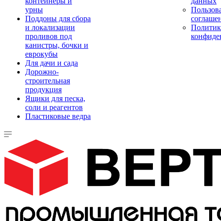
контейнеры и
данных
урны
Пользова
Поддоны для сбора
соглаше
и локализации
Политик
проливов под
конфиде
канистры, бочки и
еврокубы
Для дачи и сада
Дорожно-
строительная
продукция
Ящики для песка,
соли и реагентов
Пластиковые ведра