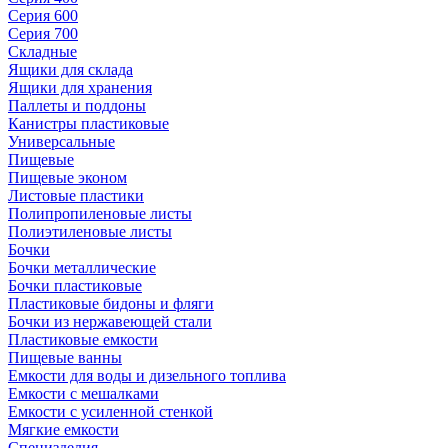
Серия 600
Серия 700
Складные
Ящики для склада
Ящики для хранения
Паллеты и поддоны
Канистры пластиковые
Универсальные
Пищевые
Пищевые эконом
Листовые пластики
Полипропиленовые листы
Полиэтиленовые листы
Бочки
Бочки металлические
Бочки пластиковые
Пластиковые бидоны и фляги
Бочки из нержавеющей стали
Пластиковые емкости
Пищевые ванны
Емкости для воды и дизельного топлива
Емкости с мешалками
Емкости с усиленной стенкой
Мягкие емкости
Специзделия