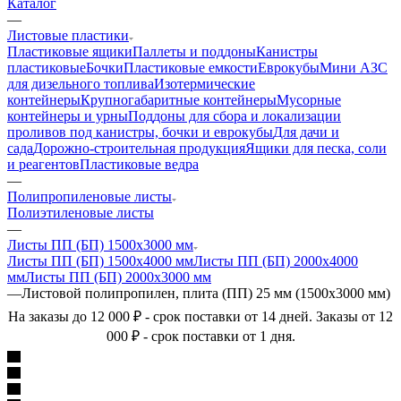
Каталог
—
Листовые пластики
Пластиковые ящики
Паллеты и поддоны
Канистры
пластиковые
Бочки
Пластиковые емкости
Еврокубы
Мини АЗС
для дизельного топлива
Изотермические
контейнеры
Крупногабаритные контейнеры
Мусорные
контейнеры и урны
Поддоны для сбора и локализации
проливов под канистры, бочки и еврокубы
Для дачи и
сада
Дорожно-строительная продукция
Ящики для песка, соли
и реагентов
Пластиковые ведра
—
Полипропиленовые листы
Полиэтиленовые листы
—
Листы ПП (БП) 1500х3000 мм
Листы ПП (БП) 1500х4000 мм
Листы ПП (БП) 2000х4000
мм
Листы ПП (БП) 2000х3000 мм
—
Листовой полипропилен, плита (ПП) 25 мм (1500х3000 мм)
На заказы до 12 000 ₽ - срок поставки от 14 дней. Заказы от 12
000 ₽ - срок поставки от 1 дня.