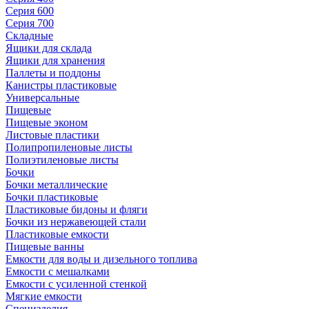
Серия 600
Серия 700
Складные
Ящики для склада
Ящики для хранения
Паллеты и поддоны
Канистры пластиковые
Универсальные
Пищевые
Пищевые эконом
Листовые пластики
Полипропиленовые листы
Полиэтиленовые листы
Бочки
Бочки металлические
Бочки пластиковые
Пластиковые бидоны и фляги
Бочки из нержавеющей стали
Пластиковые емкости
Пищевые ванны
Емкости для воды и дизельного топлива
Емкости с мешалками
Емкости с усиленной стенкой
Мягкие емкости
Специзделия