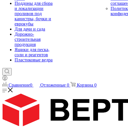
Поддоны для сбора
соглаше
и локализации
Политик
проливов под
конфиде
канистры, бочки и
еврокубы
Для дачи и сада
Дорожно-
строительная
продукция
Ящики для песка,
соли и реагентов
Пластиковые ведра
Сравнение
0
Отложенные
0
Корзина
0