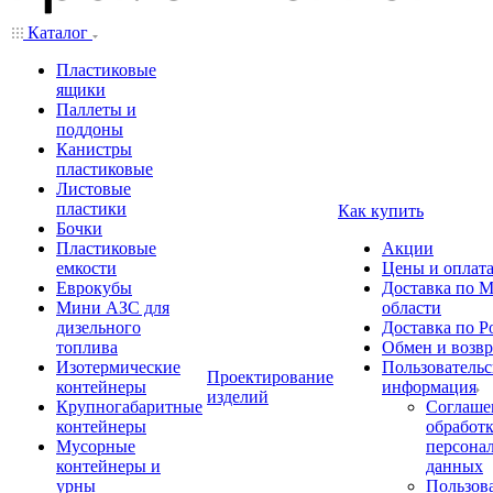
Каталог
Пластиковые
ящики
Паллеты и
поддоны
Канистры
пластиковые
Листовые
пластики
Как купить
Бочки
Пластиковые
Акции
емкости
Цены и оплат
Еврокубы
Доставка по М
Мини АЗС для
области
дизельного
Доставка по Р
топлива
Обмен и возвр
Изотермические
Пользовательс
Проектирование
контейнеры
информация
изделий
Крупногабаритные
Соглаше
контейнеры
обработ
Мусорные
персона
контейнеры и
данных
урны
Пользова