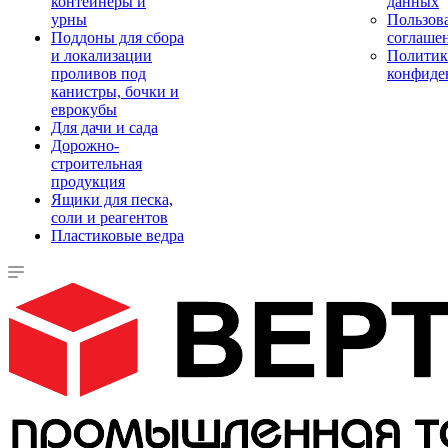
контейнеры и
данных
урны
Пользова
Поддоны для сбора
соглаше
и локализации
Политик
проливов под
конфиде
канистры, бочки и
еврокубы
Для дачи и сада
Дорожно-
строительная
продукция
Ящики для песка,
соли и реагентов
Пластиковые ведра