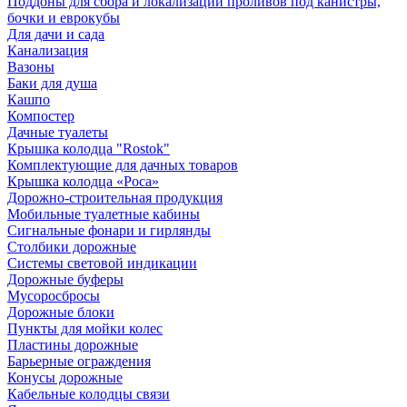
Поддоны для сбора и локализации проливов под канистры,
бочки и еврокубы
Для дачи и сада
Канализация
Вазоны
Баки для душа
Кашпо
Компостер
Дачные туалеты
Крышка колодца "Rostok"
Комплектующие для дачных товаров
Крышка колодца «Роса»
Дорожно-строительная продукция
Мобильные туалетные кабины
Сигнальные фонари и гирлянды
Столбики дорожные
Системы световой индикации
Дорожные буферы
Мусоросбросы
Дорожные блоки
Пункты для мойки колес
Пластины дорожные
Барьерные ограждения
Конусы дорожные
Кабельные колодцы связи