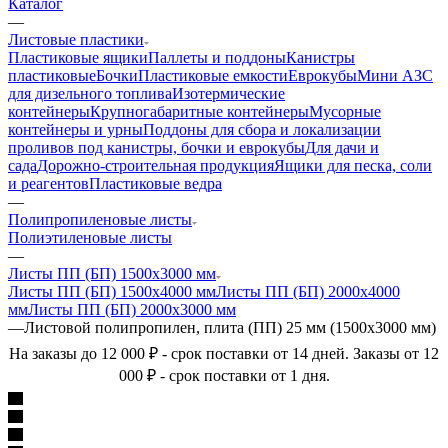
Каталог
—
Листовые пластики
Пластиковые ящики
Паллеты и поддоны
Канистры
пластиковые
Бочки
Пластиковые емкости
Еврокубы
Мини АЗС
для дизельного топлива
Изотермические
контейнеры
Крупногабаритные контейнеры
Мусорные
контейнеры и урны
Поддоны для сбора и локализации
проливов под канистры, бочки и еврокубы
Для дачи и
сада
Дорожно-строительная продукция
Ящики для песка, соли
и реагентов
Пластиковые ведра
—
Полипропиленовые листы
Полиэтиленовые листы
—
Листы ПП (БП) 1500х3000 мм
Листы ПП (БП) 1500х4000 мм
Листы ПП (БП) 2000х4000
мм
Листы ПП (БП) 2000х3000 мм
—
Листовой полипропилен, плита (ПП) 25 мм (1500х3000 мм)
На заказы до 12 000 ₽ - срок поставки от 14 дней. Заказы от 12
000 ₽ - срок поставки от 1 дня.