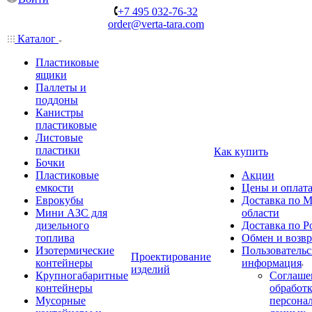
+7 495 032-76-32
order@verta-tara.com
Каталог
Пластиковые
ящики
Паллеты и
поддоны
Канистры
пластиковые
Листовые
пластики
Как купить
Бочки
Пластиковые
Акции
емкости
Цены и оплат
Еврокубы
Доставка по М
Мини АЗС для
области
дизельного
Доставка по Р
топлива
Обмен и возвр
Изотермические
Пользовательс
Проектирование
контейнеры
информация
изделий
Крупногабаритные
Соглаше
контейнеры
обработ
Мусорные
персона