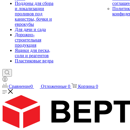
Поддоны для сбора
соглаше
и локализации
Политик
проливов под
конфиде
канистры, бочки и
еврокубы
Для дачи и сада
Дорожно-
строительная
продукция
Ящики для песка,
соли и реагентов
Пластиковые ведра
Сравнение
0
Отложенные
0
Корзина
0