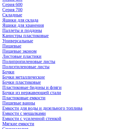
Серия 600
Серия 700
Складные
Ящики для склада
Ящики для хранения
Паллеты и поддоны
Канистры пластиковые
Универсальные
Пищевые
Пищевые эконом
Листовые пластики
Полипропиленовые листы
Полиэтиленовые листы
Бочки
Бочки металлические
Бочки пластиковые
Пластиковые бидоны и фляги
Бочки из нержавеющей стали
Пластиковые емкости
Пищевые ванны
Емкости для воды и дизельного топлива
Емкости с мешалками
Емкости с усиленной стенкой
Мягкие емкости
Специзделия