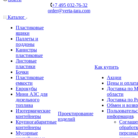
+7 495 032-76-32
order@verta-tara.com
Каталог
Пластиковые
ящики
Паллеты и
поддоны
Канистры
пластиковые
Листовые
пластики
Как купить
Бочки
Пластиковые
Акции
емкости
Цены и оплат
Еврокубы
Доставка по М
Мини АЗС для
области
дизельного
Доставка по Р
топлива
Обмен и возвр
Изотермические
Пользовательс
Проектирование
контейнеры
информация
изделий
Крупногабаритные
Соглаше
контейнеры
обработ
Мусорные
персона