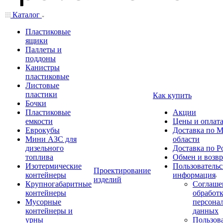
Каталог
Пластиковые
ящики
Паллеты и
поддоны
Канистры
пластиковые
Листовые
пластики
Как купить
Бочки
Пластиковые
Акции
емкости
Цены и оплат
Еврокубы
Доставка по М
Мини АЗС для
области
дизельного
Доставка по Р
топлива
Обмен и возвр
Изотермические
Пользовательс
Проектирование
контейнеры
информация
изделий
Крупногабаритные
Соглаше
контейнеры
обработ
Мусорные
персона
контейнеры и
данных
урны
Пользова