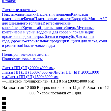
Каталог
—
Листовые пластики
Пластиковые ящики
Паллеты и поддоны
Канистры
пластиковые
Бочки
Пластиковые емкости
Еврокубы
Мини АЗС
для дизельного топлива
Изотермические
контейнеры
Крупногабаритные контейнеры
Мусорные
контейнеры и урны
Поддоны для сбора и локализации
проливов под канистры, бочки и еврокубы
Для дачи и
сада
Дорожно-строительная продукция
Ящики для песка, соли
и реагентов
Пластиковые ведра
—
Полипропиленовые листы
Полиэтиленовые листы
—
Листы ПП (БП) 2000х4000 мм
Листы ПП (БП) 1500х4000 мм
Листы ПП (БП) 2000х3000
мм
Листы ПП (БП) 1500х3000 мм
—
Листовой полипропилен (ПП) 8 мм (2000х4000 мм)
На заказы до 12 000 ₽ - срок поставки от 14 дней. Заказы от 12
000 ₽ - срок поставки от 1 дня.