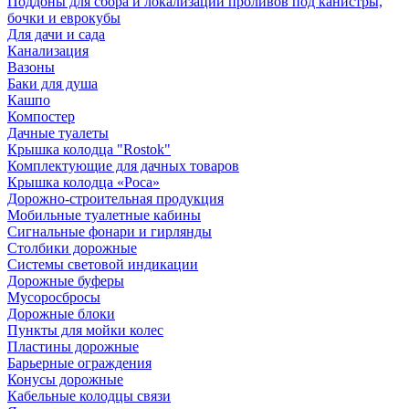
Поддоны для сбора и локализации проливов под канистры,
бочки и еврокубы
Для дачи и сада
Канализация
Вазоны
Баки для душа
Кашпо
Компостер
Дачные туалеты
Крышка колодца "Rostok"
Комплектующие для дачных товаров
Крышка колодца «Роса»
Дорожно-строительная продукция
Мобильные туалетные кабины
Сигнальные фонари и гирлянды
Столбики дорожные
Системы световой индикации
Дорожные буферы
Мусоросбросы
Дорожные блоки
Пункты для мойки колес
Пластины дорожные
Барьерные ограждения
Конусы дорожные
Кабельные колодцы связи