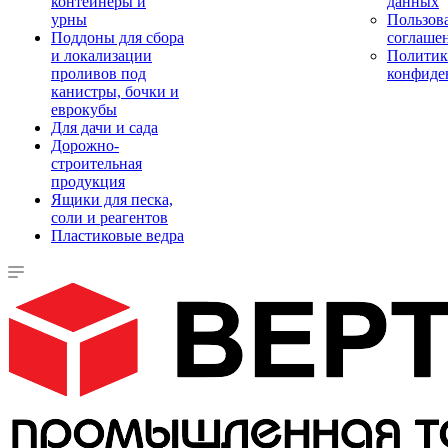
контейнеры и
данных
урны
Пользова
Поддоны для сбора
соглаше
и локализации
Политик
проливов под
конфиде
канистры, бочки и
еврокубы
Для дачи и сада
Дорожно-
строительная
продукция
Ящики для песка,
соли и реагентов
Пластиковые ведра