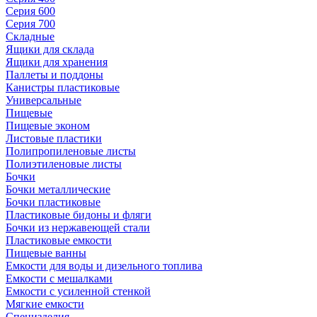
Серия 600
Серия 700
Складные
Ящики для склада
Ящики для хранения
Паллеты и поддоны
Канистры пластиковые
Универсальные
Пищевые
Пищевые эконом
Листовые пластики
Полипропиленовые листы
Полиэтиленовые листы
Бочки
Бочки металлические
Бочки пластиковые
Пластиковые бидоны и фляги
Бочки из нержавеющей стали
Пластиковые емкости
Пищевые ванны
Емкости для воды и дизельного топлива
Емкости с мешалками
Емкости с усиленной стенкой
Мягкие емкости
Специзделия