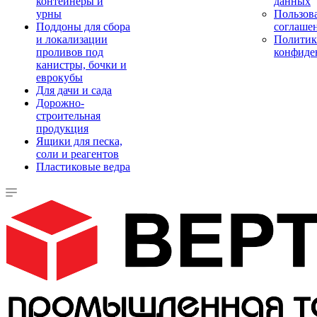
контейнеры и
данных
урны
Пользова
Поддоны для сбора
соглаше
и локализации
Политик
проливов под
конфиде
канистры, бочки и
еврокубы
Для дачи и сада
Дорожно-
строительная
продукция
Ящики для песка,
соли и реагентов
Пластиковые ведра