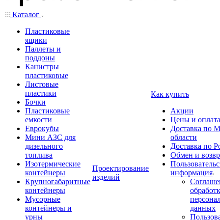
Каталог
Пластиковые
ящики
Паллеты и
поддоны
Канистры
пластиковые
Листовые
пластики
Как купить
Бочки
Пластиковые
Акции
емкости
Цены и оплат
Еврокубы
Доставка по М
Мини АЗС для
области
дизельного
Доставка по Р
топлива
Обмен и возвр
Изотермические
Пользовательс
Проектирование
контейнеры
информация
изделий
Крупногабаритные
Соглаше
контейнеры
обработ
Мусорные
персона
контейнеры и
данных
урны
Пользова