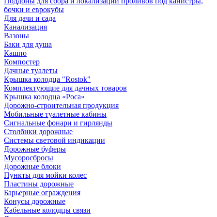
Поддоны для сбора и локализации проливов под канистры,
бочки и еврокубы
Для дачи и сада
Канализация
Вазоны
Баки для душа
Кашпо
Компостер
Дачные туалеты
Крышка колодца "Rostok"
Комплектующие для дачных товаров
Крышка колодца «Роса»
Дорожно-строительная продукция
Мобильные туалетные кабины
Сигнальные фонари и гирлянды
Столбики дорожные
Системы световой индикации
Дорожные буферы
Мусоросбросы
Дорожные блоки
Пункты для мойки колес
Пластины дорожные
Барьерные ограждения
Конусы дорожные
Кабельные колодцы связи