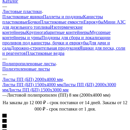
Каталог
—
Листовые пластики
Пластиковые ящики
Паллеты и поддоны
Канистры
пластиковые
Бочки
Пластиковые емкости
Еврокубы
Мини АЗС
для дизельного топлива
Изотермические
контейнеры
Крупногабаритные контейнеры
Мусорные
контейнеры и урны
Поддоны для сбора и локализации
проливов под канистры, бочки и еврокубы
Для дачи и
сада
Дорожно-строительная продукция
Ящики для песка, соли
и реагентов
Пластиковые ведра
—
Полипропиленовые листы
Полиэтиленовые листы
—
Листы ПП (БП) 2000х4000 мм
Листы ПП (БП) 1500х4000 мм
Листы ПП (БП) 2000х3000
мм
Листы ПП (БП) 1500х3000 мм
—
Листовой полипропилен (ПП) 8 мм (2000х4000 мм)
На заказы до 12 000 ₽ - срок поставки от 14 дней. Заказы от 12
000 ₽ - срок поставки от 1 дня.