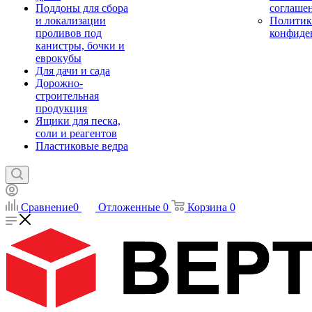
Поддоны для сбора
соглаше
и локализации
Политик
проливов под
конфиде
канистры, бочки и
еврокубы
Для дачи и сада
Дорожно-
строительная
продукция
Ящики для песка,
соли и реагентов
Пластиковые ведра
Сравнение
0
Отложенные
0
Корзина
0