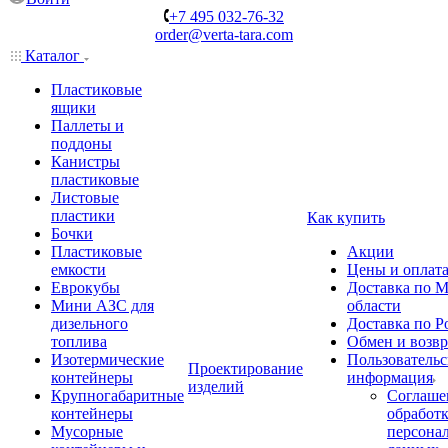
+7 495 032-76-32
order@verta-tara.com
Каталог
Пластиковые
ящики
Паллеты и
поддоны
Канистры
пластиковые
Листовые
пластики
Как купить
Бочки
Пластиковые
Акции
емкости
Цены и оплат
Еврокубы
Доставка по М
Мини АЗС для
области
дизельного
Доставка по Р
топлива
Обмен и возвр
Изотермические
Пользовательс
Проектирование
контейнеры
информация
изделий
Крупногабаритные
Соглаше
контейнеры
обработ
Мусорные
персона