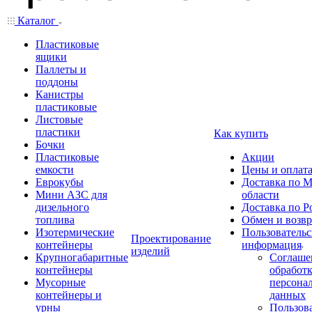
Каталог
Пластиковые
ящики
Паллеты и
поддоны
Канистры
пластиковые
Листовые
пластики
Как купить
Бочки
Пластиковые
Акции
емкости
Цены и оплат
Еврокубы
Доставка по М
Мини АЗС для
области
дизельного
Доставка по Р
топлива
Обмен и возвр
Изотермические
Пользовательс
Проектирование
контейнеры
информация
изделий
Крупногабаритные
Соглаше
контейнеры
обработ
Мусорные
персона
контейнеры и
данных
урны
Пользова