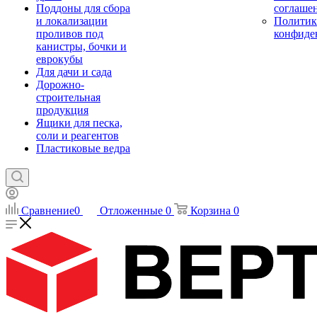
Поддоны для сбора
соглаше
и локализации
Политик
проливов под
конфиде
канистры, бочки и
еврокубы
Для дачи и сада
Дорожно-
строительная
продукция
Ящики для песка,
соли и реагентов
Пластиковые ведра
Сравнение
0
Отложенные
0
Корзина
0