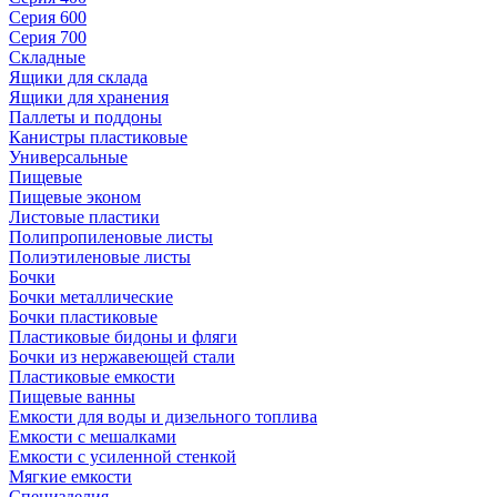
Серия 600
Серия 700
Складные
Ящики для склада
Ящики для хранения
Паллеты и поддоны
Канистры пластиковые
Универсальные
Пищевые
Пищевые эконом
Листовые пластики
Полипропиленовые листы
Полиэтиленовые листы
Бочки
Бочки металлические
Бочки пластиковые
Пластиковые бидоны и фляги
Бочки из нержавеющей стали
Пластиковые емкости
Пищевые ванны
Емкости для воды и дизельного топлива
Емкости с мешалками
Емкости с усиленной стенкой
Мягкие емкости
Специзделия