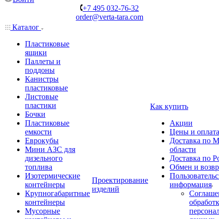
+7 495 032-76-32
order@verta-tara.com
Каталог
Пластиковые
ящики
Паллеты и
поддоны
Канистры
пластиковые
Листовые
пластики
Как купить
Бочки
Пластиковые
Акции
емкости
Цены и оплат
Еврокубы
Доставка по М
Мини АЗС для
области
дизельного
Доставка по Р
топлива
Обмен и возвр
Изотермические
Пользовательс
Проектирование
контейнеры
информация
изделий
Крупногабаритные
Соглаше
контейнеры
обработ
Мусорные
персона