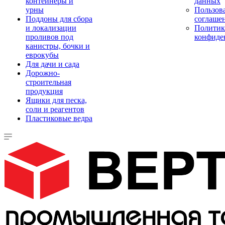
контейнеры и
данных
урны
Пользова
Поддоны для сбора
соглаше
и локализации
Политик
проливов под
конфиде
канистры, бочки и
еврокубы
Для дачи и сада
Дорожно-
строительная
продукция
Ящики для песка,
соли и реагентов
Пластиковые ведра