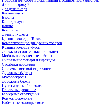
Поддоны для сбора и локализации проливов под канистры,
бочки и еврокубы
Для дачи и сада
Канализация
Вазоны
Баки для душа
Кашпо
Компостер
Дачные туалеты
Крышка колодца "Rostok"
Комплектующие для дачных товаров
Крышка колодца «Роса»
Дорожно-строительная продукция
Мобильные туалетные кабины
Сигнальные фонари и гирлянды
Столбики дорожные
Системы световой индикации
Дорожные буферы
Мусоросбросы
Дорожные блоки
Пункты для мойки колес
Пластины дорожные
Барьерные ограждения
Конусы дорожные
Кабельные колодцы связи