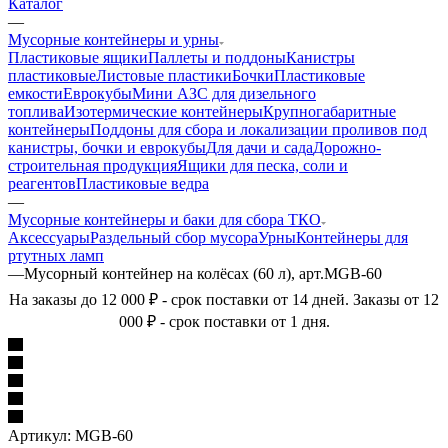
Каталог
—
Мусорные контейнеры и урны
Пластиковые ящики
Паллеты и поддоны
Канистры
пластиковые
Листовые пластики
Бочки
Пластиковые
емкости
Еврокубы
Мини АЗС для дизельного
топлива
Изотермические контейнеры
Крупногабаритные
контейнеры
Поддоны для сбора и локализации проливов под
канистры, бочки и еврокубы
Для дачи и сада
Дорожно-
строительная продукция
Ящики для песка, соли и
реагентов
Пластиковые ведра
—
Мусорные контейнеры и баки для сбора ТКО
Аксессуары
Раздельный сбор мусора
Урны
Контейнеры для
ртутных ламп
—
Мусорный контейнер на колёсах (60 л), арт.MGB-60
На заказы до 12 000 ₽ - срок поставки от 14 дней. Заказы от 12
000 ₽ - срок поставки от 1 дня.
Артикул:
MGB-60