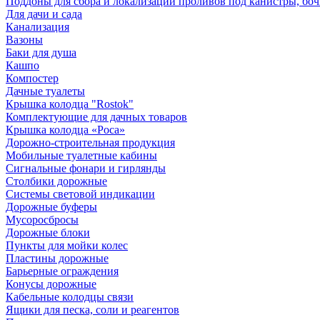
Поддоны для сбора и локализации проливов под канистры, бо
Для дачи и сада
Канализация
Вазоны
Баки для душа
Кашпо
Компостер
Дачные туалеты
Крышка колодца "Rostok"
Комплектующие для дачных товаров
Крышка колодца «Роса»
Дорожно-строительная продукция
Мобильные туалетные кабины
Сигнальные фонари и гирлянды
Столбики дорожные
Системы световой индикации
Дорожные буферы
Мусоросбросы
Дорожные блоки
Пункты для мойки колес
Пластины дорожные
Барьерные ограждения
Конусы дорожные
Кабельные колодцы связи
Ящики для песка, соли и реагентов