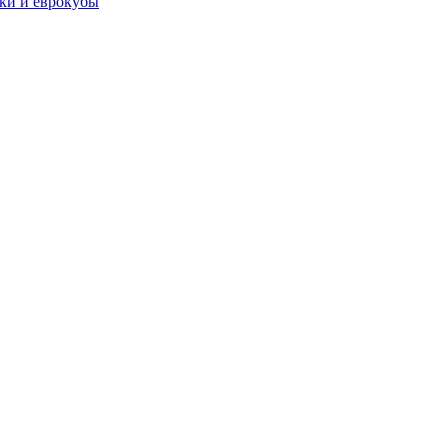
чки и еврокубы