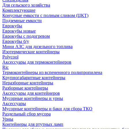
Для сельского хозяйства
Комплектующие
Конусные емкости с полным сливом (ЦКТ)
Подземные емкости
Еврокубы
Еврокубы новые
Еврокубы с подогревом
Еврокубы б/у
Мини АЗС для дизельного топлива
Изотермические контейнеры
Polycool
Аксессуары для термоконтейнеров
Ric
Термоконтейнеры из вспененного полипропилена
Крупногабаритные контейнеры
Неразборные контейнеры
Разборные контейнеры
Аксессуары для контейнеров
Мусорные контейнеры и урны
Аксессуары
Мусорные контейнеры и баки для сбора ТКО
Раздельный сбор мусора
Урны
Контейнеры для ртутных ламп