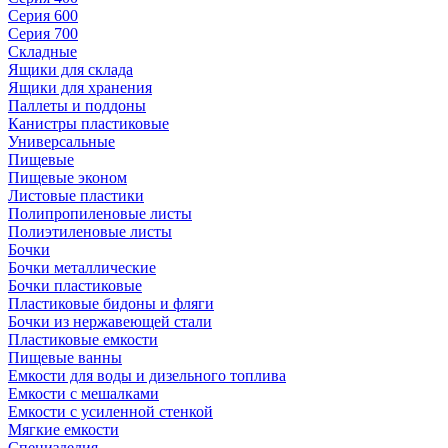
Серия 600
Серия 700
Складные
Ящики для склада
Ящики для хранения
Паллеты и поддоны
Канистры пластиковые
Универсальные
Пищевые
Пищевые эконом
Листовые пластики
Полипропиленовые листы
Полиэтиленовые листы
Бочки
Бочки металлические
Бочки пластиковые
Пластиковые бидоны и фляги
Бочки из нержавеющей стали
Пластиковые емкости
Пищевые ванны
Емкости для воды и дизельного топлива
Емкости с мешалками
Емкости с усиленной стенкой
Мягкие емкости
Специзделия