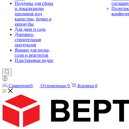
Поддоны для сбора
соглаше
и локализации
Политик
проливов под
конфиде
канистры, бочки и
еврокубы
Для дачи и сада
Дорожно-
строительная
продукция
Ящики для песка,
соли и реагентов
Пластиковые ведра
Сравнение
0
Отложенные
0
Корзина
0