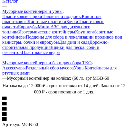
Каталог
—
Мусорные контейнеры и урны
Пластиковые ящики
Паллеты и поддоны
Канистры
пластиковые
Листовые пластики
Бочки
Пластиковые
емкости
Еврокубы
Мини АЗС для дизельного
топлива
Изотермические контейнеры
Крупногабаритные
контейнеры
Поддоны для сбора и локализации проливов под
канистры, бочки и еврокубы
Для дачи и сада
Дорожно-
строительная продукция
Ящики для песка, соли и
реагентов
Пластиковые ведра
—
Мусорные контейнеры и баки для сбора ТКО
Аксессуары
Раздельный сбор мусора
Урны
Контейнеры для
ртутных ламп
—
Мусорный контейнер на колёсах (60 л), арт.MGB-60
На заказы до 12 000 ₽ - срок поставки от 14 дней. Заказы от 12
000 ₽ - срок поставки от 1 дня.
Артикул:
MGB-60