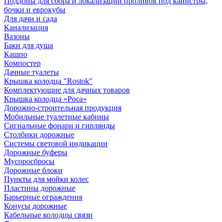
Поддоны для сбора и локализации проливов под канистры,
бочки и еврокубы
Для дачи и сада
Канализация
Вазоны
Баки для душа
Кашпо
Компостер
Дачные туалеты
Крышка колодца "Rostok"
Комплектующие для дачных товаров
Крышка колодца «Роса»
Дорожно-строительная продукция
Мобильные туалетные кабины
Сигнальные фонари и гирлянды
Столбики дорожные
Системы световой индикации
Дорожные буферы
Мусоросбросы
Дорожные блоки
Пункты для мойки колес
Пластины дорожные
Барьерные ограждения
Конусы дорожные
Кабельные колодцы связи