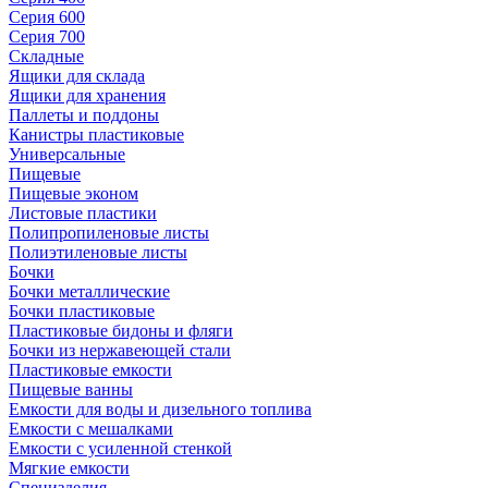
Серия 600
Серия 700
Складные
Ящики для склада
Ящики для хранения
Паллеты и поддоны
Канистры пластиковые
Универсальные
Пищевые
Пищевые эконом
Листовые пластики
Полипропиленовые листы
Полиэтиленовые листы
Бочки
Бочки металлические
Бочки пластиковые
Пластиковые бидоны и фляги
Бочки из нержавеющей стали
Пластиковые емкости
Пищевые ванны
Емкости для воды и дизельного топлива
Емкости с мешалками
Емкости с усиленной стенкой
Мягкие емкости
Специзделия