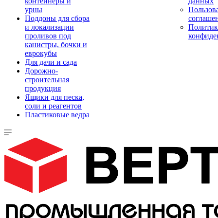
контейнеры и
данных
урны
Пользова
Поддоны для сбора
соглаше
и локализации
Политик
проливов под
конфиде
канистры, бочки и
еврокубы
Для дачи и сада
Дорожно-
строительная
продукция
Ящики для песка,
соли и реагентов
Пластиковые ведра