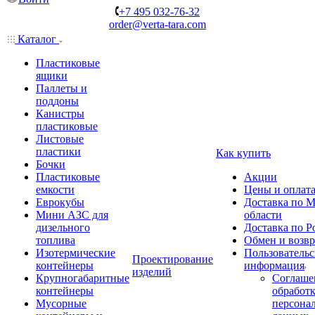
+7 495 032-76-32
order@verta-tara.com
Каталог
Пластиковые
ящики
Паллеты и
поддоны
Канистры
пластиковые
Листовые
пластики
Как купить
Бочки
Пластиковые
Акции
емкости
Цены и оплат
Еврокубы
Доставка по М
Мини АЗС для
области
дизельного
Доставка по Р
топлива
Обмен и возвр
Изотермические
Пользовательс
Проектирование
контейнеры
информация
изделий
Крупногабаритные
Соглаше
контейнеры
обработ
Мусорные
персона