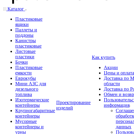
Каталог
Пластиковые
ящики
Паллеты и
поддоны
Канистры
пластиковые
Листовые
пластики
Как купить
Бочки
Пластиковые
Акции
емкости
Цены и оплат
Еврокубы
Доставка по М
Мини АЗС для
области
дизельного
Доставка по Р
топлива
Обмен и возвр
Изотермические
Пользовательс
Проектирование
контейнеры
информация
изделий
Крупногабаритные
Соглаше
контейнеры
обработ
Мусорные
персона
контейнеры и
данных
урны
Пользова