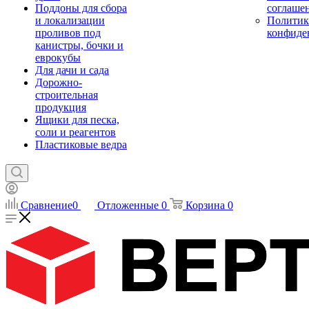
Поддоны для сбора
соглаше
и локализации
Политик
проливов под
конфиде
канистры, бочки и
еврокубы
Для дачи и сада
Дорожно-
строительная
продукция
Ящики для песка,
соли и реагентов
Пластиковые ведра
Сравнение
0
Отложенные
0
Корзина
0