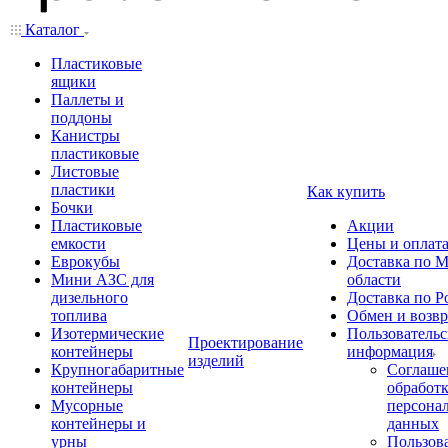
Каталог
Пластиковые
ящики
Паллеты и
поддоны
Канистры
пластиковые
Листовые
пластики
Как купить
Бочки
Пластиковые
Акции
емкости
Цены и оплат
Еврокубы
Доставка по М
Мини АЗС для
области
дизельного
Доставка по Р
топлива
Обмен и возвр
Изотермические
Пользовательс
Проектирование
контейнеры
информация
изделий
Крупногабаритные
Соглаше
контейнеры
обработ
Мусорные
персона
контейнеры и
данных
урны
Пользова