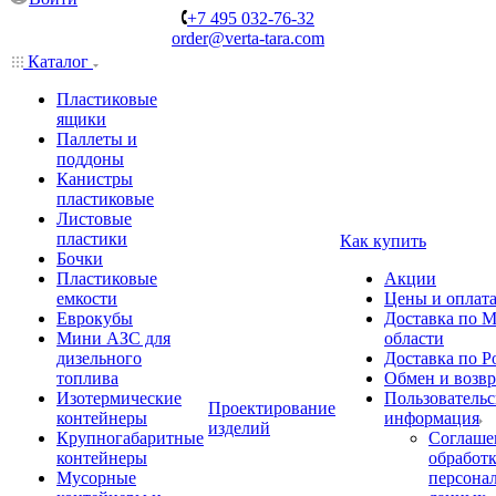
+7 495 032-76-32
order@verta-tara.com
Каталог
Пластиковые
ящики
Паллеты и
поддоны
Канистры
пластиковые
Листовые
пластики
Как купить
Бочки
Пластиковые
Акции
емкости
Цены и оплат
Еврокубы
Доставка по М
Мини АЗС для
области
дизельного
Доставка по Р
топлива
Обмен и возвр
Изотермические
Пользовательс
Проектирование
контейнеры
информация
изделий
Крупногабаритные
Соглаше
контейнеры
обработ
Мусорные
персона