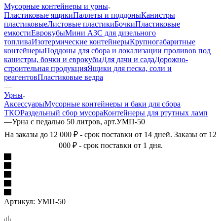
Мусорные контейнеры и урны
Пластиковые ящики
Паллеты и поддоны
Канистры
пластиковые
Листовые пластики
Бочки
Пластиковые
емкости
Еврокубы
Мини АЗС для дизельного
топлива
Изотермические контейнеры
Крупногабаритные
контейнеры
Поддоны для сбора и локализации проливов под
канистры, бочки и еврокубы
Для дачи и сада
Дорожно-
строительная продукция
Ящики для песка, соли и
реагентов
Пластиковые ведра
—
Урны
Аксессуары
Мусорные контейнеры и баки для сбора
ТКО
Раздельный сбор мусора
Контейнеры для ртутных ламп
—
Урна с педалью 50 литров, арт.УМП-50
На заказы до 12 000 ₽ - срок поставки от 14 дней. Заказы от 12
000 ₽ - срок поставки от 1 дня.
Артикул:
УМП-50