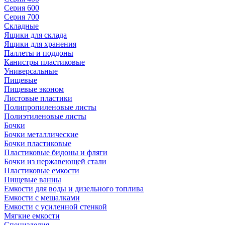
Серия 600
Серия 700
Складные
Ящики для склада
Ящики для хранения
Паллеты и поддоны
Канистры пластиковые
Универсальные
Пищевые
Пищевые эконом
Листовые пластики
Полипропиленовые листы
Полиэтиленовые листы
Бочки
Бочки металлические
Бочки пластиковые
Пластиковые бидоны и фляги
Бочки из нержавеющей стали
Пластиковые емкости
Пищевые ванны
Емкости для воды и дизельного топлива
Емкости с мешалками
Емкости с усиленной стенкой
Мягкие емкости
Специзделия