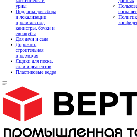
контейнеры и
данных
урны
Пользова
Поддоны для сбора
соглаше
и локализации
Политик
проливов под
конфиде
канистры, бочки и
еврокубы
Для дачи и сада
Дорожно-
строительная
продукция
Ящики для песка,
соли и реагентов
Пластиковые ведра