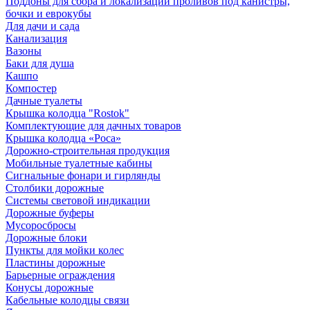
Поддоны для сбора и локализации проливов под канистры,
бочки и еврокубы
Для дачи и сада
Канализация
Вазоны
Баки для душа
Кашпо
Компостер
Дачные туалеты
Крышка колодца "Rostok"
Комплектующие для дачных товаров
Крышка колодца «Роса»
Дорожно-строительная продукция
Мобильные туалетные кабины
Сигнальные фонари и гирлянды
Столбики дорожные
Системы световой индикации
Дорожные буферы
Мусоросбросы
Дорожные блоки
Пункты для мойки колес
Пластины дорожные
Барьерные ограждения
Конусы дорожные
Кабельные колодцы связи