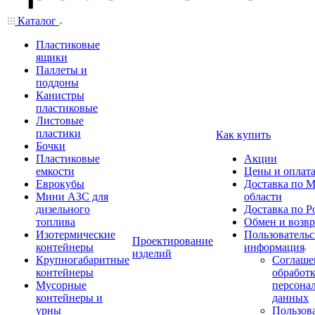
Каталог
Пластиковые
ящики
Паллеты и
поддоны
Канистры
пластиковые
Листовые
пластики
Как купить
Бочки
Пластиковые
Акции
емкости
Цены и оплат
Еврокубы
Доставка по М
Мини АЗС для
области
дизельного
Доставка по Р
топлива
Обмен и возвр
Изотермические
Пользовательс
Проектирование
контейнеры
информация
изделий
Крупногабаритные
Соглаше
контейнеры
обработ
Мусорные
персона
контейнеры и
данных
урны
Пользова