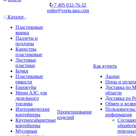
+7 495 032-76-32
order@verta-tara.com
Каталог
Пластиковые
ящики
Паллеты и
поддоны
Канистры
пластиковые
Листовые
пластики
Как купить
Бочки
Пластиковые
Акции
емкости
Цены и оплат
Еврокубы
Доставка по М
Мини АЗС для
области
дизельного
Доставка по Р
топлива
Обмен и возвр
Изотермические
Пользовательс
Проектирование
контейнеры
информация
изделий
Крупногабаритные
Соглаше
контейнеры
обработ
Мусорные
персона