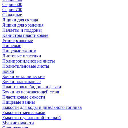
Серия 600
Серия 700
Складные
Ящики для склада
Ящики для хранения
Паллеты и поддоны
Канистры пластиковые
Универсальные
Пищевые
Пищевые эконом
Листовые пластики
Полипропиленовые листы
Полиэтиленовые листы
Бочки
Бочки металлические
Бочки пластиковые
Пластиковые бидоны и фляги
Бочки из нержавеющей стали
Пластиковые емкости
Пищевые ванны
Емкости для воды и дизельного топлива
Емкости с мешалками
Емкости с усиленной стенкой
Мягкие емкости
Специзделия