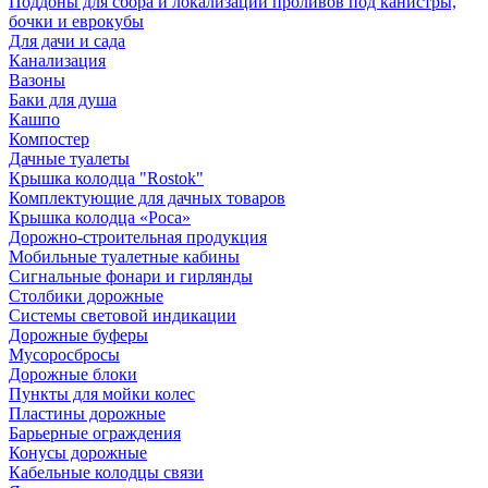
Поддоны для сбора и локализации проливов под канистры,
бочки и еврокубы
Для дачи и сада
Канализация
Вазоны
Баки для душа
Кашпо
Компостер
Дачные туалеты
Крышка колодца "Rostok"
Комплектующие для дачных товаров
Крышка колодца «Роса»
Дорожно-строительная продукция
Мобильные туалетные кабины
Сигнальные фонари и гирлянды
Столбики дорожные
Системы световой индикации
Дорожные буферы
Мусоросбросы
Дорожные блоки
Пункты для мойки колес
Пластины дорожные
Барьерные ограждения
Конусы дорожные
Кабельные колодцы связи