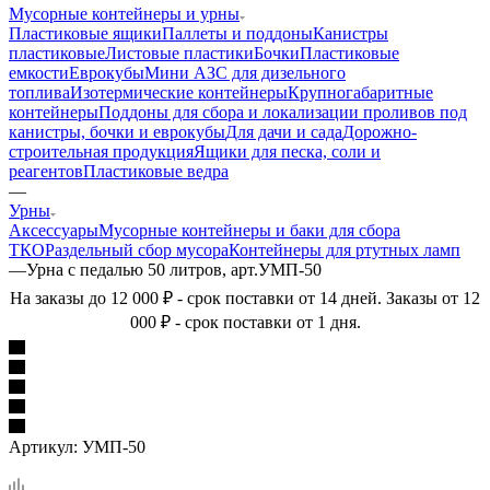
Мусорные контейнеры и урны
Пластиковые ящики
Паллеты и поддоны
Канистры
пластиковые
Листовые пластики
Бочки
Пластиковые
емкости
Еврокубы
Мини АЗС для дизельного
топлива
Изотермические контейнеры
Крупногабаритные
контейнеры
Поддоны для сбора и локализации проливов под
канистры, бочки и еврокубы
Для дачи и сада
Дорожно-
строительная продукция
Ящики для песка, соли и
реагентов
Пластиковые ведра
—
Урны
Аксессуары
Мусорные контейнеры и баки для сбора
ТКО
Раздельный сбор мусора
Контейнеры для ртутных ламп
—
Урна с педалью 50 литров, арт.УМП-50
На заказы до 12 000 ₽ - срок поставки от 14 дней. Заказы от 12
000 ₽ - срок поставки от 1 дня.
Артикул:
УМП-50