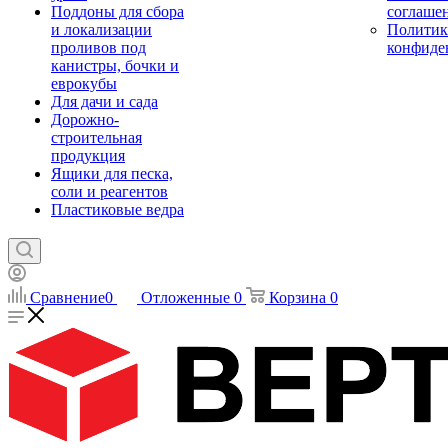
Поддоны для сбора
соглаше
и локализации
Политик
проливов под
конфиде
канистры, бочки и
еврокубы
Для дачи и сада
Дорожно-
строительная
продукция
Ящики для песка,
соли и реагентов
Пластиковые ведра
Сравнение
0
Отложенные
0
Корзина
0