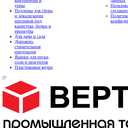
контейнеры и
данных
урны
Пользова
Поддоны для сбора
соглаше
и локализации
Политик
проливов под
конфиде
канистры, бочки и
еврокубы
Для дачи и сада
Дорожно-
строительная
продукция
Ящики для песка,
соли и реагентов
Пластиковые ведра