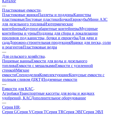
Каталог
—
Пластиковые емкости
Пластиковые ящики
Паллеты и поддоны
Канистры
пластиковые
Листовые пластики
Бочки
Еврокубы
Мини АЗС
для дизельного топлива
Изотермические
контейнеры
Крупногабаритные контейнеры
Мусорные
контейнеры и урны
Поддоны для сбора и локализации
проливов под канистры, бочки и еврокубы
Для дачи и
сада
Дорожно-строительная продукция
Ящики для песка, соли
и реагентов
Пластиковые ведра
—
Для сельского хозяйства
Пищевые ванны
Емкости для воды и дизельного
топлива
Емкости с мешалками
Емкости с усиленной
стенкой
Мягкие
емкости
Специзделия
Комплектующие
Конусные емкости с
полным сливом (ЦКТ)
Подземные емкости
—
Емкости для КАС
Агробаки
Транспортные кассеты для воды и жидких
удобрений, КАС
Дополнительное оборудование
—
Серия HR
Серия G
Серия V
Серия T
Серия TR
Серия ЭВГ
Серия ЭВЛ