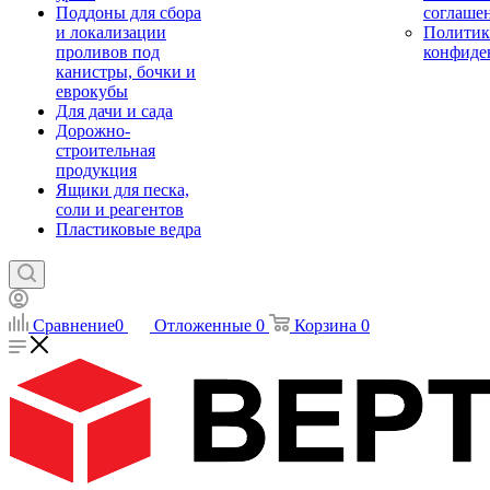
Поддоны для сбора
соглаше
и локализации
Политик
проливов под
конфиде
канистры, бочки и
еврокубы
Для дачи и сада
Дорожно-
строительная
продукция
Ящики для песка,
соли и реагентов
Пластиковые ведра
Сравнение
0
Отложенные
0
Корзина
0