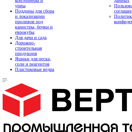
контейнеры и
данных
урны
Пользова
Поддоны для сбора
соглаше
и локализации
Политик
проливов под
конфиде
канистры, бочки и
еврокубы
Для дачи и сада
Дорожно-
строительная
продукция
Ящики для песка,
соли и реагентов
Пластиковые ведра