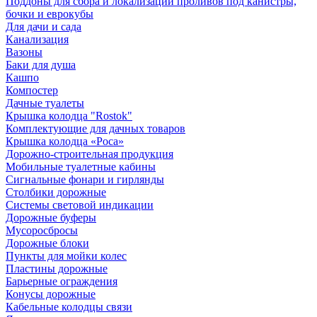
Поддоны для сбора и локализации проливов под канистры,
бочки и еврокубы
Для дачи и сада
Канализация
Вазоны
Баки для душа
Кашпо
Компостер
Дачные туалеты
Крышка колодца "Rostok"
Комплектующие для дачных товаров
Крышка колодца «Роса»
Дорожно-строительная продукция
Мобильные туалетные кабины
Сигнальные фонари и гирлянды
Столбики дорожные
Системы световой индикации
Дорожные буферы
Мусоросбросы
Дорожные блоки
Пункты для мойки колес
Пластины дорожные
Барьерные ограждения
Конусы дорожные
Кабельные колодцы связи