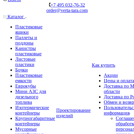
+7 495 032-76-32
order@verta-tara.com
Каталог
Пластиковые
ящики
Паллеты и
поддоны
Канистры
пластиковые
Листовые
пластики
Как купить
Бочки
Пластиковые
Акции
емкости
Цены и оплат
Еврокубы
Доставка по М
Мини АЗС для
области
дизельного
Доставка по Р
топлива
Обмен и возвр
Изотермические
Пользовательс
Проектирование
контейнеры
информация
изделий
Крупногабаритные
Соглаше
контейнеры
обработ
Мусорные
персона