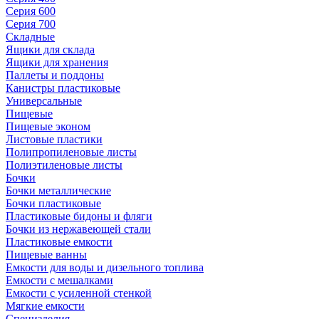
Серия 600
Серия 700
Складные
Ящики для склада
Ящики для хранения
Паллеты и поддоны
Канистры пластиковые
Универсальные
Пищевые
Пищевые эконом
Листовые пластики
Полипропиленовые листы
Полиэтиленовые листы
Бочки
Бочки металлические
Бочки пластиковые
Пластиковые бидоны и фляги
Бочки из нержавеющей стали
Пластиковые емкости
Пищевые ванны
Емкости для воды и дизельного топлива
Емкости с мешалками
Емкости с усиленной стенкой
Мягкие емкости
Специзделия