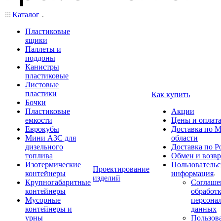
Каталог
Пластиковые
ящики
Паллеты и
поддоны
Канистры
пластиковые
Листовые
пластики
Как купить
Бочки
Пластиковые
Акции
емкости
Цены и оплат
Еврокубы
Доставка по М
Мини АЗС для
области
дизельного
Доставка по Р
топлива
Обмен и возвр
Изотермические
Пользовательс
Проектирование
контейнеры
информация
изделий
Крупногабаритные
Соглаше
контейнеры
обработ
Мусорные
персона
контейнеры и
данных
урны
Пользова