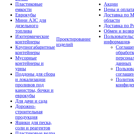
Пластиковые
Акции
емкости
Цены и оплат
Еврокубы
Доставка по М
Мини АЗС для
области
дизельного
Доставка по Р
топлива
Обмен и возвр
Изотермические
Пользовательс
Проектирование
контейнеры
информация
изделий
Крупногабаритные
Соглаше
контейнеры
обработ
Мусорные
персона
контейнеры и
данных
урны
Пользова
Поддоны для сбора
соглаше
и локализации
Политик
проливов под
конфиде
канистры, бочки и
еврокубы
Для дачи и сада
Дорожно-
строительная
продукция
Ящики для песка,
соли и реагентов
Пластиковые ведра