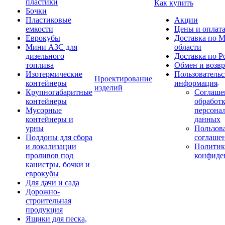
пластики
Как купить
Бочки
Пластиковые
Акции
емкости
Цены и оплат
Еврокубы
Доставка по М
Мини АЗС для
области
дизельного
Доставка по Р
топлива
Обмен и возвр
Изотермические
Пользовательс
Проектирование
контейнеры
информация
изделий
Крупногабаритные
Соглаше
контейнеры
обработ
Мусорные
персона
контейнеры и
данных
урны
Пользова
Поддоны для сбора
соглаше
и локализации
Политик
проливов под
конфиде
канистры, бочки и
еврокубы
Для дачи и сада
Дорожно-
строительная
продукция
Ящики для песка,