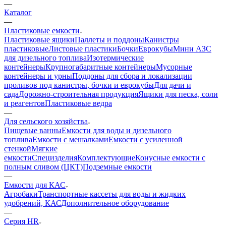
—
Каталог
—
Пластиковые емкости
Пластиковые ящики
Паллеты и поддоны
Канистры
пластиковые
Листовые пластики
Бочки
Еврокубы
Мини АЗС
для дизельного топлива
Изотермические
контейнеры
Крупногабаритные контейнеры
Мусорные
контейнеры и урны
Поддоны для сбора и локализации
проливов под канистры, бочки и еврокубы
Для дачи и
сада
Дорожно-строительная продукция
Ящики для песка, соли
и реагентов
Пластиковые ведра
—
Для сельского хозяйства
Пищевые ванны
Емкости для воды и дизельного
топлива
Емкости с мешалками
Емкости с усиленной
стенкой
Мягкие
емкости
Специзделия
Комплектующие
Конусные емкости с
полным сливом (ЦКТ)
Подземные емкости
—
Емкости для КАС
Агробаки
Транспортные кассеты для воды и жидких
удобрений, КАС
Дополнительное оборудование
—
Серия HR