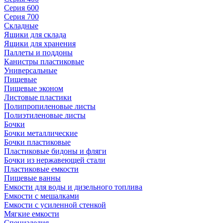
Серия 600
Серия 700
Складные
Ящики для склада
Ящики для хранения
Паллеты и поддоны
Канистры пластиковые
Универсальные
Пищевые
Пищевые эконом
Листовые пластики
Полипропиленовые листы
Полиэтиленовые листы
Бочки
Бочки металлические
Бочки пластиковые
Пластиковые бидоны и фляги
Бочки из нержавеющей стали
Пластиковые емкости
Пищевые ванны
Емкости для воды и дизельного топлива
Емкости с мешалками
Емкости с усиленной стенкой
Мягкие емкости
Специзделия