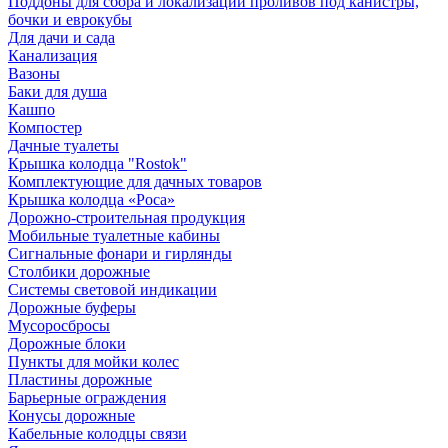
Поддоны для сбора и локализации проливов под канистры,
бочки и еврокубы
Для дачи и сада
Канализация
Вазоны
Баки для душа
Кашпо
Компостер
Дачные туалеты
Крышка колодца "Rostok"
Комплектующие для дачных товаров
Крышка колодца «Роса»
Дорожно-строительная продукция
Мобильные туалетные кабины
Сигнальные фонари и гирлянды
Столбики дорожные
Системы световой индикации
Дорожные буферы
Мусоросбросы
Дорожные блоки
Пункты для мойки колес
Пластины дорожные
Барьерные ограждения
Конусы дорожные
Кабельные колодцы связи