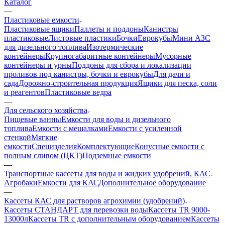
Каталог
—
Пластиковые емкости
Пластиковые ящики
Паллеты и поддоны
Канистры
пластиковые
Листовые пластики
Бочки
Еврокубы
Мини АЗС
для дизельного топлива
Изотермические
контейнеры
Крупногабаритные контейнеры
Мусорные
контейнеры и урны
Поддоны для сбора и локализации
проливов под канистры, бочки и еврокубы
Для дачи и
сада
Дорожно-строительная продукция
Ящики для песка, соли
и реагентов
Пластиковые ведра
—
Для сельского хозяйства
Пищевые ванны
Емкости для воды и дизельного
топлива
Емкости с мешалками
Емкости с усиленной
стенкой
Мягкие
емкости
Специзделия
Комплектующие
Конусные емкости с
полным сливом (ЦКТ)
Подземные емкости
—
Транспортные кассеты для воды и жидких удобрений, КАС
Агробаки
Емкости для КАС
Дополнительное оборудование
—
Кассеты КАС для растворов агрохимии (удобрений)
Кассеты СТАНДАРТ для перевозки воды
Кассеты TR 9000-
13000л
Кассеты TR с дополнительным оборудованием
Кассеты