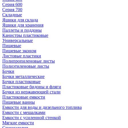
Серия 600
Серия 700
Складные
Ящики для склада
Ящики для хранения
Паллеты и поддоны
Канистры пластиковые
Универсальные
Пищевые
Пищевые эконом
Листовые пластики
Полипропиленовые листы
Полиэтиленовые листы
Бочки
Бочки металлические
Бочки пластиковые
Пластиковые бидоны и фляги
Бочки из нержавеющей стали
Пластиковые емкости
Пищевые ванны
Емкости для воды и дизельного топлива
Емкости с мешалками
Емкости с усиленной стенкой
Мягкие емкости
Специзделия