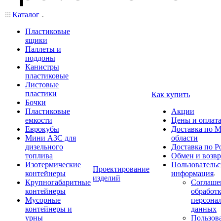
Каталог
Пластиковые
ящики
Паллеты и
поддоны
Канистры
пластиковые
Листовые
пластики
Как купить
Бочки
Пластиковые
Акции
емкости
Цены и оплат
Еврокубы
Доставка по М
Мини АЗС для
области
дизельного
Доставка по Р
топлива
Обмен и возвр
Изотермические
Пользовательс
Проектирование
контейнеры
информация
изделий
Крупногабаритные
Соглаше
контейнеры
обработ
Мусорные
персона
контейнеры и
данных
урны
Пользова