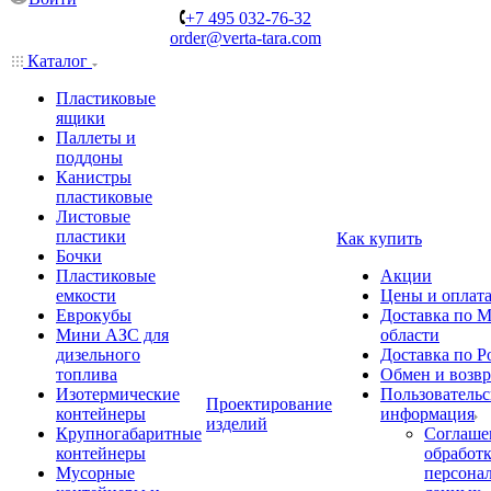
+7 495 032-76-32
order@verta-tara.com
Каталог
Пластиковые
ящики
Паллеты и
поддоны
Канистры
пластиковые
Листовые
пластики
Как купить
Бочки
Пластиковые
Акции
емкости
Цены и оплат
Еврокубы
Доставка по М
Мини АЗС для
области
дизельного
Доставка по Р
топлива
Обмен и возвр
Изотермические
Пользовательс
Проектирование
контейнеры
информация
изделий
Крупногабаритные
Соглаше
контейнеры
обработ
Мусорные
персона