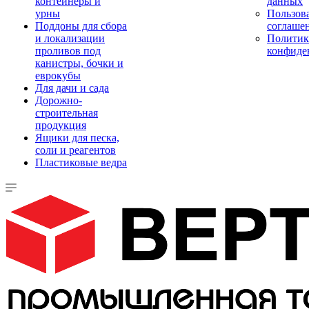
контейнеры и
данных
урны
Пользова
Поддоны для сбора
соглаше
и локализации
Политик
проливов под
конфиде
канистры, бочки и
еврокубы
Для дачи и сада
Дорожно-
строительная
продукция
Ящики для песка,
соли и реагентов
Пластиковые ведра