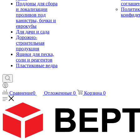
Поддоны для сбора
соглаше
и локализации
Политик
проливов под
конфиде
канистры, бочки и
еврокубы
Для дачи и сада
Дорожно-
строительная
продукция
Ящики для песка,
соли и реагентов
Пластиковые ведра
Сравнение
0
Отложенные
0
Корзина
0