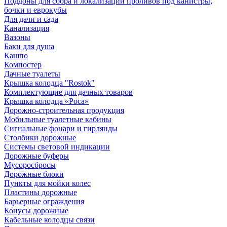
Поддоны для сбора и локализации проливов под канистры,
бочки и еврокубы
Для дачи и сада
Канализация
Вазоны
Баки для душа
Кашпо
Компостер
Дачные туалеты
Крышка колодца "Rostok"
Комплектующие для дачных товаров
Крышка колодца «Роса»
Дорожно-строительная продукция
Мобильные туалетные кабины
Сигнальные фонари и гирлянды
Столбики дорожные
Системы световой индикации
Дорожные буферы
Мусоросбросы
Дорожные блоки
Пункты для мойки колес
Пластины дорожные
Барьерные ограждения
Конусы дорожные
Кабельные колодцы связи