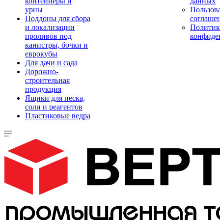
контейнеры и
данных
урны
Пользова
Поддоны для сбора
соглаше
и локализации
Политик
проливов под
конфиде
канистры, бочки и
еврокубы
Для дачи и сада
Дорожно-
строительная
продукция
Ящики для песка,
соли и реагентов
Пластиковые ведра