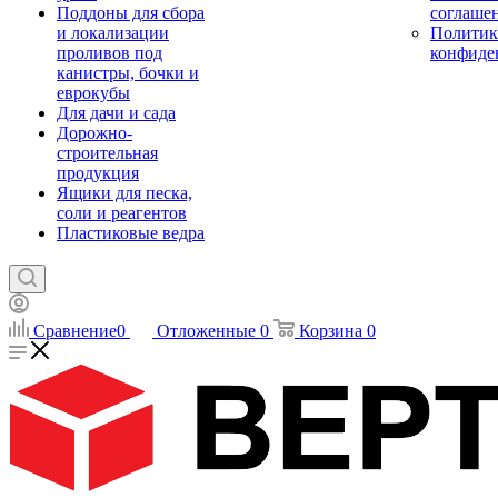
Поддоны для сбора
соглаше
и локализации
Политик
проливов под
конфиде
канистры, бочки и
еврокубы
Для дачи и сада
Дорожно-
строительная
продукция
Ящики для песка,
соли и реагентов
Пластиковые ведра
Сравнение
0
Отложенные
0
Корзина
0