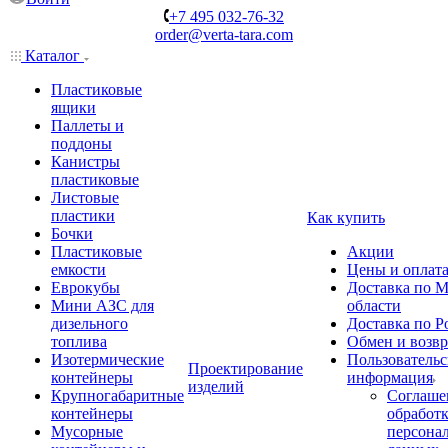
+7 495 032-76-32
order@verta-tara.com
Каталог
Пластиковые
ящики
Паллеты и
поддоны
Канистры
пластиковые
Листовые
пластики
Как купить
Бочки
Пластиковые
Акции
емкости
Цены и оплат
Еврокубы
Доставка по М
Мини АЗС для
области
дизельного
Доставка по Р
топлива
Обмен и возвр
Изотермические
Пользовательс
Проектирование
контейнеры
информация
изделий
Крупногабаритные
Соглаше
контейнеры
обработ
Мусорные
персона