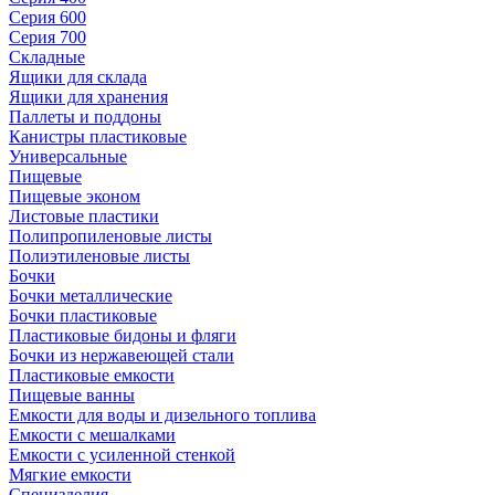
Серия 600
Серия 700
Складные
Ящики для склада
Ящики для хранения
Паллеты и поддоны
Канистры пластиковые
Универсальные
Пищевые
Пищевые эконом
Листовые пластики
Полипропиленовые листы
Полиэтиленовые листы
Бочки
Бочки металлические
Бочки пластиковые
Пластиковые бидоны и фляги
Бочки из нержавеющей стали
Пластиковые емкости
Пищевые ванны
Емкости для воды и дизельного топлива
Емкости с мешалками
Емкости с усиленной стенкой
Мягкие емкости
Специзделия