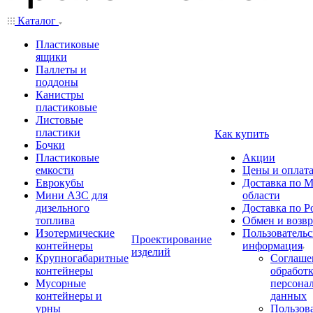
Каталог
Пластиковые
ящики
Паллеты и
поддоны
Канистры
пластиковые
Листовые
пластики
Как купить
Бочки
Пластиковые
Акции
емкости
Цены и оплат
Еврокубы
Доставка по М
Мини АЗС для
области
дизельного
Доставка по Р
топлива
Обмен и возвр
Изотермические
Пользовательс
Проектирование
контейнеры
информация
изделий
Крупногабаритные
Соглаше
контейнеры
обработ
Мусорные
персона
контейнеры и
данных
урны
Пользова