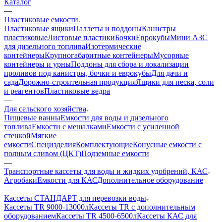
Каталог
—
Пластиковые емкости
Пластиковые ящики
Паллеты и поддоны
Канистры
пластиковые
Листовые пластики
Бочки
Еврокубы
Мини АЗС
для дизельного топлива
Изотермические
контейнеры
Крупногабаритные контейнеры
Мусорные
контейнеры и урны
Поддоны для сбора и локализации
проливов под канистры, бочки и еврокубы
Для дачи и
сада
Дорожно-строительная продукция
Ящики для песка, соли
и реагентов
Пластиковые ведра
—
Для сельского хозяйства
Пищевые ванны
Емкости для воды и дизельного
топлива
Емкости с мешалками
Емкости с усиленной
стенкой
Мягкие
емкости
Специзделия
Комплектующие
Конусные емкости с
полным сливом (ЦКТ)
Подземные емкости
—
Транспортные кассеты для воды и жидких удобрений, КАС
Агробаки
Емкости для КАС
Дополнительное оборудование
—
Кассеты СТАНДАРТ для перевозки воды
Кассеты TR 9000-13000л
Кассеты TR с дополнительным
оборудованием
Кассеты TR 4500-6500л
Кассеты КАС для