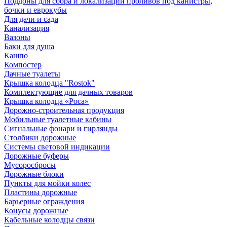
Поддоны для сбора и локализации проливов под канистры,
бочки и еврокубы
Для дачи и сада
Канализация
Вазоны
Баки для душа
Кашпо
Компостер
Дачные туалеты
Крышка колодца "Rostok"
Комплектующие для дачных товаров
Крышка колодца «Роса»
Дорожно-строительная продукция
Мобильные туалетные кабины
Сигнальные фонари и гирлянды
Столбики дорожные
Системы световой индикации
Дорожные буферы
Мусоросбросы
Дорожные блоки
Пункты для мойки колес
Пластины дорожные
Барьерные ограждения
Конусы дорожные
Кабельные колодцы связи