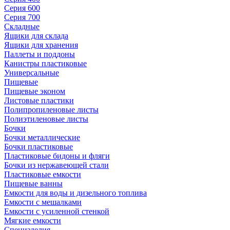
Серия 600
Серия 700
Складные
Ящики для склада
Ящики для хранения
Паллеты и поддоны
Канистры пластиковые
Универсальные
Пищевые
Пищевые эконом
Листовые пластики
Полипропиленовые листы
Полиэтиленовые листы
Бочки
Бочки металлические
Бочки пластиковые
Пластиковые бидоны и фляги
Бочки из нержавеющей стали
Пластиковые емкости
Пищевые ванны
Емкости для воды и дизельного топлива
Емкости с мешалками
Емкости с усиленной стенкой
Мягкие емкости
Специзделия