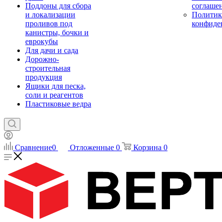
Поддоны для сбора
соглаше
и локализации
Политик
проливов под
конфиде
канистры, бочки и
еврокубы
Для дачи и сада
Дорожно-
строительная
продукция
Ящики для песка,
соли и реагентов
Пластиковые ведра
Сравнение
0
Отложенные
0
Корзина
0