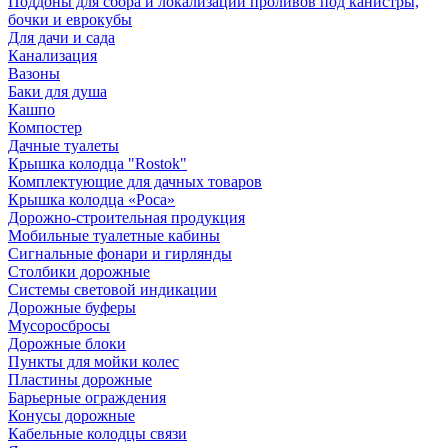
Поддоны для сбора и локализации проливов под канистры,
бочки и еврокубы
Для дачи и сада
Канализация
Вазоны
Баки для душа
Кашпо
Компостер
Дачные туалеты
Крышка колодца "Rostok"
Комплектующие для дачных товаров
Крышка колодца «Роса»
Дорожно-строительная продукция
Мобильные туалетные кабины
Сигнальные фонари и гирлянды
Столбики дорожные
Системы световой индикации
Дорожные буферы
Мусоросбросы
Дорожные блоки
Пункты для мойки колес
Пластины дорожные
Барьерные ограждения
Конусы дорожные
Кабельные колодцы связи