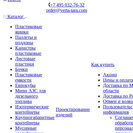
+7 495 032-76-32
order@verta-tara.com
Каталог
Пластиковые
ящики
Паллеты и
поддоны
Канистры
пластиковые
Листовые
пластики
Как купить
Бочки
Пластиковые
Акции
емкости
Цены и оплат
Еврокубы
Доставка по М
Мини АЗС для
области
дизельного
Доставка по Р
топлива
Обмен и возвр
Изотермические
Пользовательс
Проектирование
контейнеры
информация
изделий
Крупногабаритные
Соглаше
контейнеры
обработ
Мусорные
персона