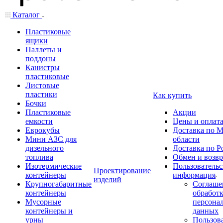
Каталог
Пластиковые
ящики
Паллеты и
поддоны
Канистры
пластиковые
Листовые
пластики
Как купить
Бочки
Пластиковые
Акции
емкости
Цены и оплат
Еврокубы
Доставка по М
Мини АЗС для
области
дизельного
Доставка по Р
топлива
Обмен и возвр
Изотермические
Пользовательс
Проектирование
контейнеры
информация
изделий
Крупногабаритные
Соглаше
контейнеры
обработ
Мусорные
персона
контейнеры и
данных
урны
Пользова