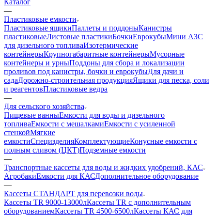
Каталог
—
Пластиковые емкости
Пластиковые ящики
Паллеты и поддоны
Канистры
пластиковые
Листовые пластики
Бочки
Еврокубы
Мини АЗС
для дизельного топлива
Изотермические
контейнеры
Крупногабаритные контейнеры
Мусорные
контейнеры и урны
Поддоны для сбора и локализации
проливов под канистры, бочки и еврокубы
Для дачи и
сада
Дорожно-строительная продукция
Ящики для песка, соли
и реагентов
Пластиковые ведра
—
Для сельского хозяйства
Пищевые ванны
Емкости для воды и дизельного
топлива
Емкости с мешалками
Емкости с усиленной
стенкой
Мягкие
емкости
Специзделия
Комплектующие
Конусные емкости с
полным сливом (ЦКТ)
Подземные емкости
—
Транспортные кассеты для воды и жидких удобрений, КАС
Агробаки
Емкости для КАС
Дополнительное оборудование
—
Кассеты СТАНДАРТ для перевозки воды
Кассеты TR 9000-13000л
Кассеты TR с дополнительным
оборудованием
Кассеты TR 4500-6500л
Кассеты КАС для