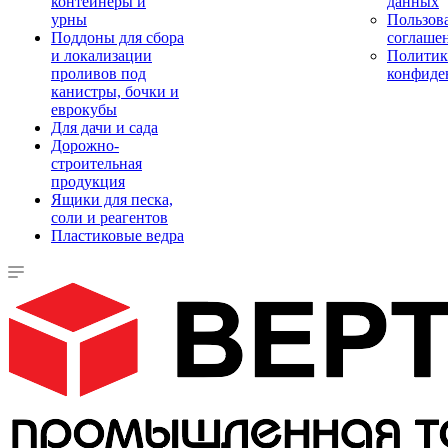
контейнеры и
данных
урны
Пользова
Поддоны для сбора
соглаше
и локализации
Политик
проливов под
конфиде
канистры, бочки и
еврокубы
Для дачи и сада
Дорожно-
строительная
продукция
Ящики для песка,
соли и реагентов
Пластиковые ведра