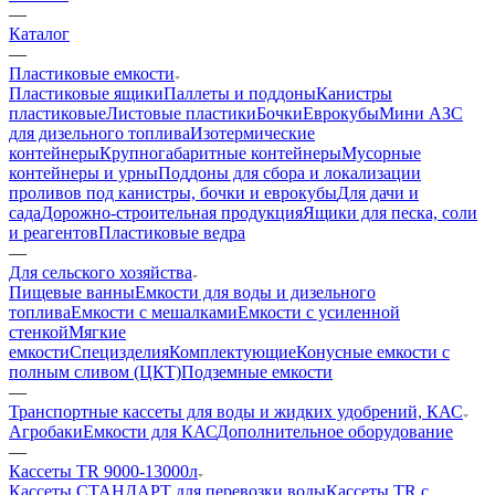
—
Каталог
—
Пластиковые емкости
Пластиковые ящики
Паллеты и поддоны
Канистры
пластиковые
Листовые пластики
Бочки
Еврокубы
Мини АЗС
для дизельного топлива
Изотермические
контейнеры
Крупногабаритные контейнеры
Мусорные
контейнеры и урны
Поддоны для сбора и локализации
проливов под канистры, бочки и еврокубы
Для дачи и
сада
Дорожно-строительная продукция
Ящики для песка, соли
и реагентов
Пластиковые ведра
—
Для сельского хозяйства
Пищевые ванны
Емкости для воды и дизельного
топлива
Емкости с мешалками
Емкости с усиленной
стенкой
Мягкие
емкости
Специзделия
Комплектующие
Конусные емкости с
полным сливом (ЦКТ)
Подземные емкости
—
Транспортные кассеты для воды и жидких удобрений, КАС
Агробаки
Емкости для КАС
Дополнительное оборудование
—
Кассеты TR 9000-13000л
Кассеты СТАНДАРТ для перевозки воды
Кассеты TR с