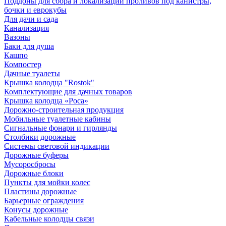
Поддоны для сбора и локализации проливов под канистры,
бочки и еврокубы
Для дачи и сада
Канализация
Вазоны
Баки для душа
Кашпо
Компостер
Дачные туалеты
Крышка колодца "Rostok"
Комплектующие для дачных товаров
Крышка колодца «Роса»
Дорожно-строительная продукция
Мобильные туалетные кабины
Сигнальные фонари и гирлянды
Столбики дорожные
Системы световой индикации
Дорожные буферы
Мусоросбросы
Дорожные блоки
Пункты для мойки колес
Пластины дорожные
Барьерные ограждения
Конусы дорожные
Кабельные колодцы связи