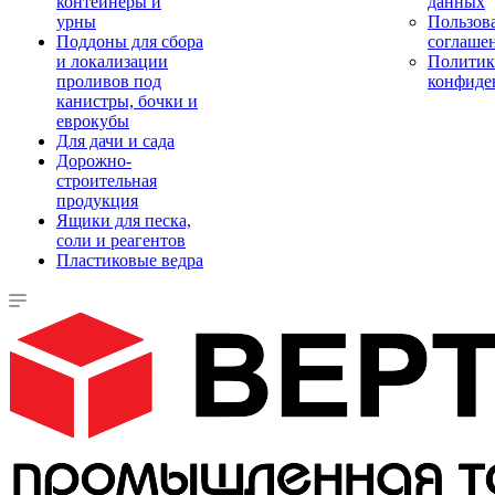
контейнеры и
данных
урны
Пользова
Поддоны для сбора
соглаше
и локализации
Политик
проливов под
конфиде
канистры, бочки и
еврокубы
Для дачи и сада
Дорожно-
строительная
продукция
Ящики для песка,
соли и реагентов
Пластиковые ведра