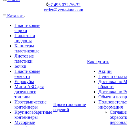
+7 495 032-76-32
order@verta-tara.com
Каталог
Пластиковые
ящики
Паллеты и
поддоны
Канистры
пластиковые
Листовые
пластики
Как купить
Бочки
Пластиковые
Акции
емкости
Цены и оплат
Еврокубы
Доставка по М
Мини АЗС для
области
дизельного
Доставка по Р
топлива
Обмен и возвр
Изотермические
Пользовательс
Проектирование
контейнеры
информация
изделий
Крупногабаритные
Соглаше
контейнеры
обработ
Мусорные
персона