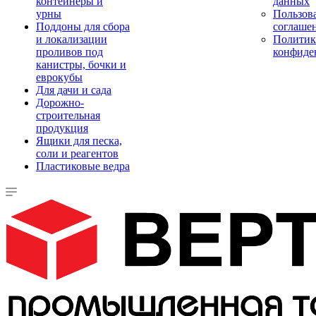
контейнеры и
данных
урны
Пользова
Поддоны для сбора
соглаше
и локализации
Политик
проливов под
конфиде
канистры, бочки и
еврокубы
Для дачи и сада
Дорожно-
строительная
продукция
Ящики для песка,
соли и реагентов
Пластиковые ведра