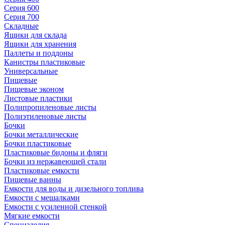
Серия 600
Серия 700
Складные
Ящики для склада
Ящики для хранения
Паллеты и поддоны
Канистры пластиковые
Универсальные
Пищевые
Пищевые эконом
Листовые пластики
Полипропиленовые листы
Полиэтиленовые листы
Бочки
Бочки металлические
Бочки пластиковые
Пластиковые бидоны и фляги
Бочки из нержавеющей стали
Пластиковые емкости
Пищевые ванны
Емкости для воды и дизельного топлива
Емкости с мешалками
Емкости с усиленной стенкой
Мягкие емкости
Специзделия