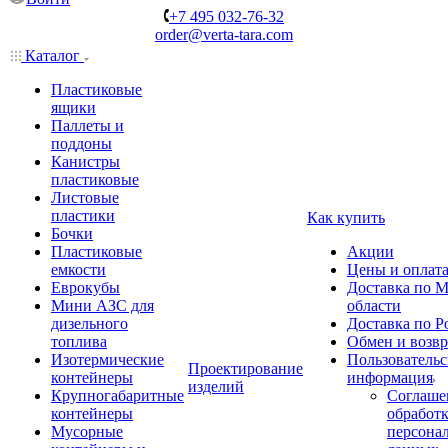
+7 495 032-76-32
order@verta-tara.com
Каталог
Пластиковые
ящики
Паллеты и
поддоны
Канистры
пластиковые
Листовые
пластики
Как купить
Бочки
Пластиковые
Акции
емкости
Цены и оплат
Еврокубы
Доставка по М
Мини АЗС для
области
дизельного
Доставка по Р
топлива
Обмен и возвр
Изотермические
Пользовательс
Проектирование
контейнеры
информация
изделий
Крупногабаритные
Соглаше
контейнеры
обработ
Мусорные
персона