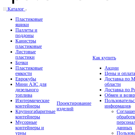
Каталог
Пластиковые
ящики
Паллеты и
поддоны
Канистры
пластиковые
Листовые
пластики
Как купить
Бочки
Пластиковые
Акции
емкости
Цены и оплат
Еврокубы
Доставка по М
Мини АЗС для
области
дизельного
Доставка по Р
топлива
Обмен и возвр
Изотермические
Пользовательс
Проектирование
контейнеры
информация
изделий
Крупногабаритные
Соглаше
контейнеры
обработ
Мусорные
персона
контейнеры и
данных
урны
Пользова