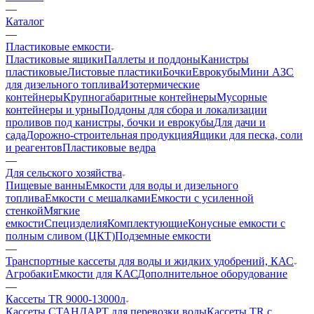
—
Каталог
—
Пластиковые емкости
Пластиковые ящики
Паллеты и поддоны
Канистры
пластиковые
Листовые пластики
Бочки
Еврокубы
Мини АЗС
для дизельного топлива
Изотермические
контейнеры
Крупногабаритные контейнеры
Мусорные
контейнеры и урны
Поддоны для сбора и локализации
проливов под канистры, бочки и еврокубы
Для дачи и
сада
Дорожно-строительная продукция
Ящики для песка, соли
и реагентов
Пластиковые ведра
—
Для сельского хозяйства
Пищевые ванны
Емкости для воды и дизельного
топлива
Емкости с мешалками
Емкости с усиленной
стенкой
Мягкие
емкости
Специзделия
Комплектующие
Конусные емкости с
полным сливом (ЦКТ)
Подземные емкости
—
Транспортные кассеты для воды и жидких удобрений, КАС
Агробаки
Емкости для КАС
Дополнительное оборудование
—
Кассеты TR 9000-13000л
Кассеты СТАНДАРТ для перевозки воды
Кассеты TR с