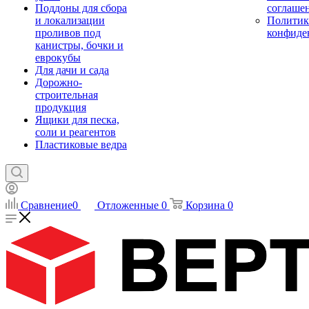
Поддоны для сбора
соглаше
и локализации
Политик
проливов под
конфиде
канистры, бочки и
еврокубы
Для дачи и сада
Дорожно-
строительная
продукция
Ящики для песка,
соли и реагентов
Пластиковые ведра
Сравнение
0
Отложенные
0
Корзина
0