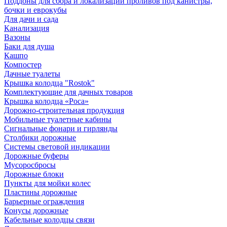
Поддоны для сбора и локализации проливов под канистры,
бочки и еврокубы
Для дачи и сада
Канализация
Вазоны
Баки для душа
Кашпо
Компостер
Дачные туалеты
Крышка колодца "Rostok"
Комплектующие для дачных товаров
Крышка колодца «Роса»
Дорожно-строительная продукция
Мобильные туалетные кабины
Сигнальные фонари и гирлянды
Столбики дорожные
Системы световой индикации
Дорожные буферы
Мусоросбросы
Дорожные блоки
Пункты для мойки колес
Пластины дорожные
Барьерные ограждения
Конусы дорожные
Кабельные колодцы связи