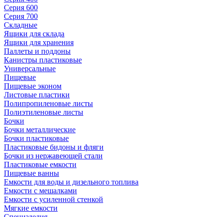
Серия 600
Серия 700
Складные
Ящики для склада
Ящики для хранения
Паллеты и поддоны
Канистры пластиковые
Универсальные
Пищевые
Пищевые эконом
Листовые пластики
Полипропиленовые листы
Полиэтиленовые листы
Бочки
Бочки металлические
Бочки пластиковые
Пластиковые бидоны и фляги
Бочки из нержавеющей стали
Пластиковые емкости
Пищевые ванны
Емкости для воды и дизельного топлива
Емкости с мешалками
Емкости с усиленной стенкой
Мягкие емкости
Специзделия