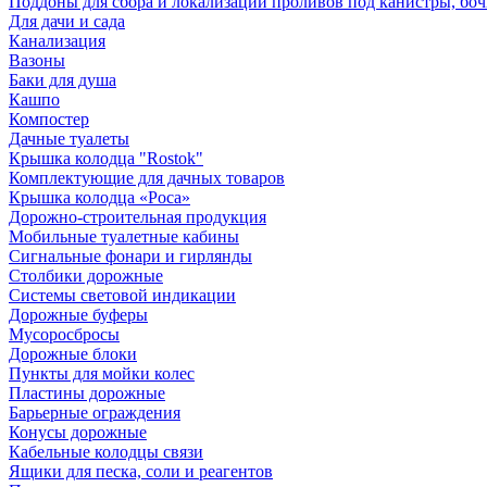
Поддоны для сбора и локализации проливов под канистры, бо
Для дачи и сада
Канализация
Вазоны
Баки для душа
Кашпо
Компостер
Дачные туалеты
Крышка колодца "Rostok"
Комплектующие для дачных товаров
Крышка колодца «Роса»
Дорожно-строительная продукция
Мобильные туалетные кабины
Сигнальные фонари и гирлянды
Столбики дорожные
Системы световой индикации
Дорожные буферы
Мусоросбросы
Дорожные блоки
Пункты для мойки колес
Пластины дорожные
Барьерные ограждения
Конусы дорожные
Кабельные колодцы связи
Ящики для песка, соли и реагентов