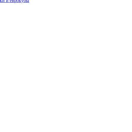
чки и еврокубы