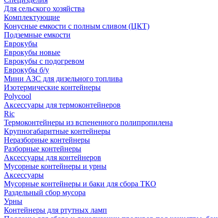
Для сельского хозяйства
Комплектующие
Конусные емкости с полным сливом (ЦКТ)
Подземные емкости
Еврокубы
Еврокубы новые
Еврокубы с подогревом
Еврокубы б/у
Мини АЗС для дизельного топлива
Изотермические контейнеры
Polycool
Аксессуары для термоконтейнеров
Ric
Термоконтейнеры из вспененного полипропилена
Крупногабаритные контейнеры
Неразборные контейнеры
Разборные контейнеры
Аксессуары для контейнеров
Мусорные контейнеры и урны
Аксессуары
Мусорные контейнеры и баки для сбора ТКО
Раздельный сбор мусора
Урны
Контейнеры для ртутных ламп