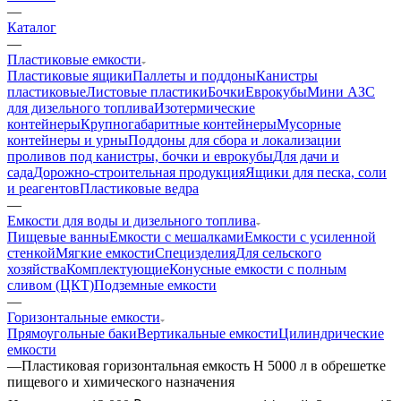
—
Каталог
—
Пластиковые емкости
Пластиковые ящики
Паллеты и поддоны
Канистры
пластиковые
Листовые пластики
Бочки
Еврокубы
Мини АЗС
для дизельного топлива
Изотермические
контейнеры
Крупногабаритные контейнеры
Мусорные
контейнеры и урны
Поддоны для сбора и локализации
проливов под канистры, бочки и еврокубы
Для дачи и
сада
Дорожно-строительная продукция
Ящики для песка, соли
и реагентов
Пластиковые ведра
—
Емкости для воды и дизельного топлива
Пищевые ванны
Емкости с мешалками
Емкости с усиленной
стенкой
Мягкие емкости
Специзделия
Для сельского
хозяйства
Комплектующие
Конусные емкости с полным
сливом (ЦКТ)
Подземные емкости
—
Горизонтальные емкости
Прямоугольные баки
Вертикальные емкости
Цилиндрические
емкости
—
Пластиковая горизонтальная емкость H 5000 л в обрешетке
пищевого и химического назначения