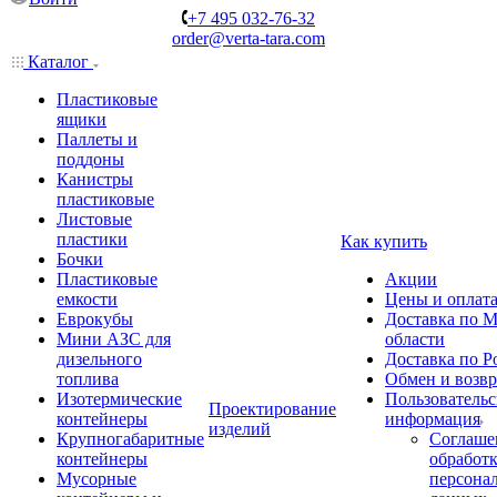
+7 495 032-76-32
order@verta-tara.com
Каталог
Пластиковые
ящики
Паллеты и
поддоны
Канистры
пластиковые
Листовые
пластики
Как купить
Бочки
Пластиковые
Акции
емкости
Цены и оплат
Еврокубы
Доставка по М
Мини АЗС для
области
дизельного
Доставка по Р
топлива
Обмен и возвр
Изотермические
Пользовательс
Проектирование
контейнеры
информация
изделий
Крупногабаритные
Соглаше
контейнеры
обработ
Мусорные
персона