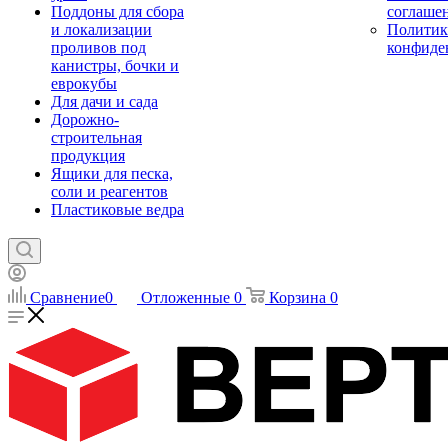
Поддоны для сбора
соглаше
и локализации
Политик
проливов под
конфиде
канистры, бочки и
еврокубы
Для дачи и сада
Дорожно-
строительная
продукция
Ящики для песка,
соли и реагентов
Пластиковые ведра
Сравнение
0
Отложенные
0
Корзина
0