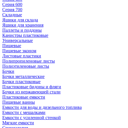
Серия 600
Серия 700
Складные
Ящики для склада
Ящики для хранения
Паллеты и поддоны
Канистры пластиковые
Универсальные
Пищевые
Пищевые эконом
Листовые пластики
Полипропиленовые листы
Полиэтиленовые листы
Бочки
Бочки металлические
Бочки пластиковые
Пластиковые бидоны и фляги
Бочки из нержавеющей стали
Пластиковые емкости
Пищевые ванны
Емкости для воды и дизельного топлива
Емкости с мешалками
Емкости с усиленной стенкой
Мягкие емкости
Специзделия