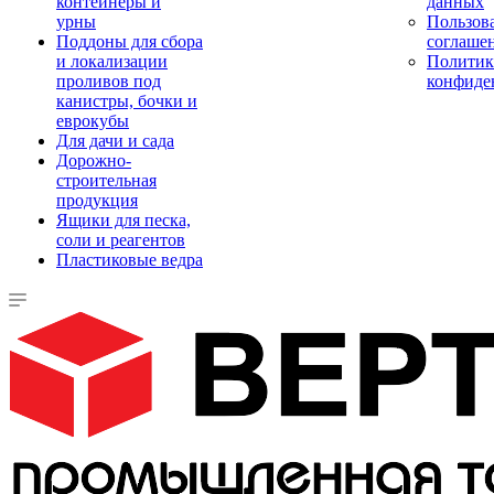
контейнеры и
данных
урны
Пользова
Поддоны для сбора
соглаше
и локализации
Политик
проливов под
конфиде
канистры, бочки и
еврокубы
Для дачи и сада
Дорожно-
строительная
продукция
Ящики для песка,
соли и реагентов
Пластиковые ведра