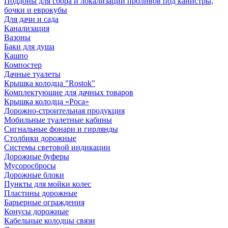
Поддоны для сбора и локализации проливов под канистры,
бочки и еврокубы
Для дачи и сада
Канализация
Вазоны
Баки для душа
Кашпо
Компостер
Дачные туалеты
Крышка колодца "Rostok"
Комплектующие для дачных товаров
Крышка колодца «Роса»
Дорожно-строительная продукция
Мобильные туалетные кабины
Сигнальные фонари и гирлянды
Столбики дорожные
Системы световой индикации
Дорожные буферы
Мусоросбросы
Дорожные блоки
Пункты для мойки колес
Пластины дорожные
Барьерные ограждения
Конусы дорожные
Кабельные колодцы связи