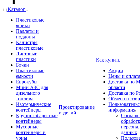
Каталог
Пластиковые
ящики
Паллеты и
поддоны
Канистры
пластиковые
Листовые
пластики
Как купить
Бочки
Пластиковые
Акции
емкости
Цены и оплат
Еврокубы
Доставка по М
Мини АЗС для
области
дизельного
Доставка по Р
топлива
Обмен и возвр
Изотермические
Пользовательс
Проектирование
контейнеры
информация
изделий
Крупногабаритные
Соглаше
контейнеры
обработ
Мусорные
персона
контейнеры и
данных
урны
Пользова