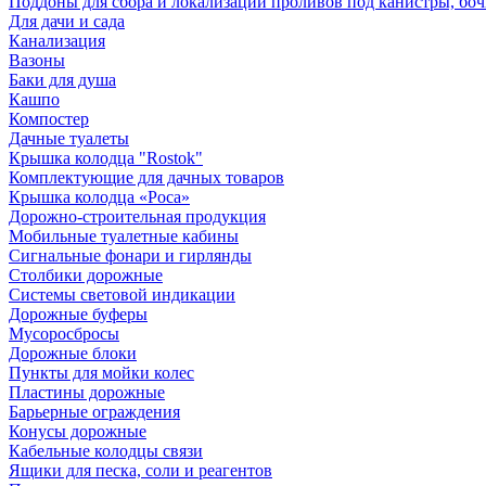
Поддоны для сбора и локализации проливов под канистры, бо
Для дачи и сада
Канализация
Вазоны
Баки для душа
Кашпо
Компостер
Дачные туалеты
Крышка колодца "Rostok"
Комплектующие для дачных товаров
Крышка колодца «Роса»
Дорожно-строительная продукция
Мобильные туалетные кабины
Сигнальные фонари и гирлянды
Столбики дорожные
Системы световой индикации
Дорожные буферы
Мусоросбросы
Дорожные блоки
Пункты для мойки колес
Пластины дорожные
Барьерные ограждения
Конусы дорожные
Кабельные колодцы связи
Ящики для песка, соли и реагентов