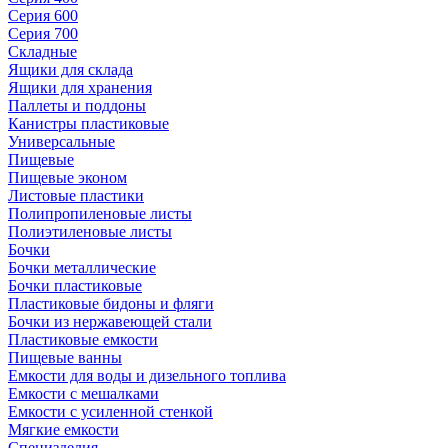
Серия 600
Серия 700
Складные
Ящики для склада
Ящики для хранения
Паллеты и поддоны
Канистры пластиковые
Универсальные
Пищевые
Пищевые эконом
Листовые пластики
Полипропиленовые листы
Полиэтиленовые листы
Бочки
Бочки металлические
Бочки пластиковые
Пластиковые бидоны и фляги
Бочки из нержавеющей стали
Пластиковые емкости
Пищевые ванны
Емкости для воды и дизельного топлива
Емкости с мешалками
Емкости с усиленной стенкой
Мягкие емкости
Специзделия