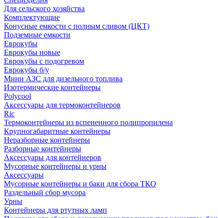
Для сельского хозяйства
Комплектующие
Конусные емкости с полным сливом (ЦКТ)
Подземные емкости
Еврокубы
Еврокубы новые
Еврокубы с подогревом
Еврокубы б/у
Мини АЗС для дизельного топлива
Изотермические контейнеры
Polycool
Аксессуары для термоконтейнеров
Ric
Термоконтейнеры из вспененного полипропилена
Крупногабаритные контейнеры
Неразборные контейнеры
Разборные контейнеры
Аксессуары для контейнеров
Мусорные контейнеры и урны
Аксессуары
Мусорные контейнеры и баки для сбора ТКО
Раздельный сбор мусора
Урны
Контейнеры для ртутных ламп