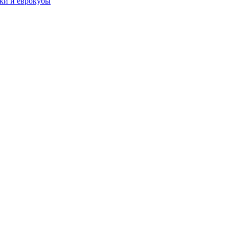
чки и еврокубы