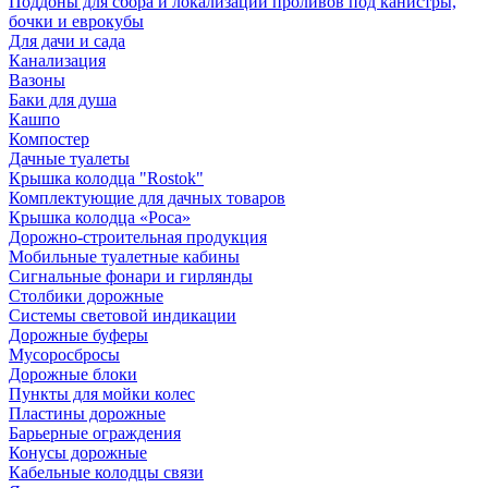
Поддоны для сбора и локализации проливов под канистры,
бочки и еврокубы
Для дачи и сада
Канализация
Вазоны
Баки для душа
Кашпо
Компостер
Дачные туалеты
Крышка колодца "Rostok"
Комплектующие для дачных товаров
Крышка колодца «Роса»
Дорожно-строительная продукция
Мобильные туалетные кабины
Сигнальные фонари и гирлянды
Столбики дорожные
Системы световой индикации
Дорожные буферы
Мусоросбросы
Дорожные блоки
Пункты для мойки колес
Пластины дорожные
Барьерные ограждения
Конусы дорожные
Кабельные колодцы связи