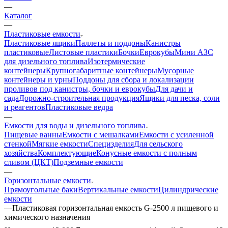
—
Каталог
—
Пластиковые емкости
Пластиковые ящики
Паллеты и поддоны
Канистры
пластиковые
Листовые пластики
Бочки
Еврокубы
Мини АЗС
для дизельного топлива
Изотермические
контейнеры
Крупногабаритные контейнеры
Мусорные
контейнеры и урны
Поддоны для сбора и локализации
проливов под канистры, бочки и еврокубы
Для дачи и
сада
Дорожно-строительная продукция
Ящики для песка, соли
и реагентов
Пластиковые ведра
—
Емкости для воды и дизельного топлива
Пищевые ванны
Емкости с мешалками
Емкости с усиленной
стенкой
Мягкие емкости
Специзделия
Для сельского
хозяйства
Комплектующие
Конусные емкости с полным
сливом (ЦКТ)
Подземные емкости
—
Горизонтальные емкости
Прямоугольные баки
Вертикальные емкости
Цилиндрические
емкости
—
Пластиковая горизонтальная емкость G-2500 л пищевого и
химического назначения