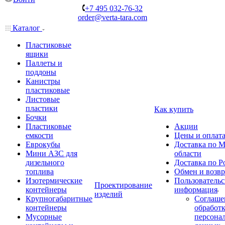
+7 495 032-76-32
order@verta-tara.com
Каталог
Пластиковые
ящики
Паллеты и
поддоны
Канистры
пластиковые
Листовые
пластики
Как купить
Бочки
Пластиковые
Акции
емкости
Цены и оплат
Еврокубы
Доставка по М
Мини АЗС для
области
дизельного
Доставка по Р
топлива
Обмен и возвр
Изотермические
Пользовательс
Проектирование
контейнеры
информация
изделий
Крупногабаритные
Соглаше
контейнеры
обработ
Мусорные
персона