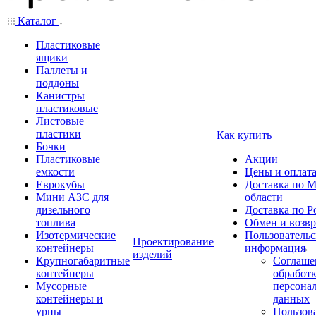
Каталог
Пластиковые
ящики
Паллеты и
поддоны
Канистры
пластиковые
Листовые
пластики
Как купить
Бочки
Пластиковые
Акции
емкости
Цены и оплат
Еврокубы
Доставка по М
Мини АЗС для
области
дизельного
Доставка по Р
топлива
Обмен и возвр
Изотермические
Пользовательс
Проектирование
контейнеры
информация
изделий
Крупногабаритные
Соглаше
контейнеры
обработ
Мусорные
персона
контейнеры и
данных
урны
Пользова