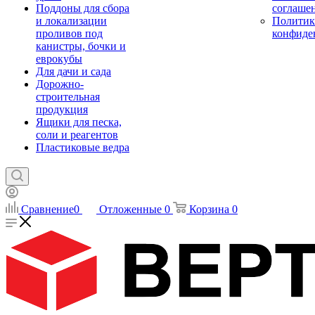
Поддоны для сбора
соглаше
и локализации
Политик
проливов под
конфиде
канистры, бочки и
еврокубы
Для дачи и сада
Дорожно-
строительная
продукция
Ящики для песка,
соли и реагентов
Пластиковые ведра
Сравнение
0
Отложенные
0
Корзина
0