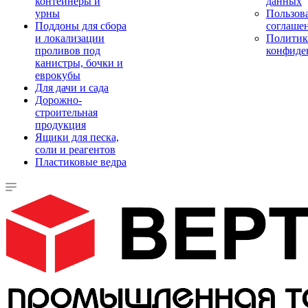
контейнеры и
данных
урны
Пользова
Поддоны для сбора
соглаше
и локализации
Политик
проливов под
конфиде
канистры, бочки и
еврокубы
Для дачи и сада
Дорожно-
строительная
продукция
Ящики для песка,
соли и реагентов
Пластиковые ведра