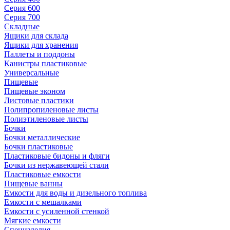
Серия 600
Серия 700
Складные
Ящики для склада
Ящики для хранения
Паллеты и поддоны
Канистры пластиковые
Универсальные
Пищевые
Пищевые эконом
Листовые пластики
Полипропиленовые листы
Полиэтиленовые листы
Бочки
Бочки металлические
Бочки пластиковые
Пластиковые бидоны и фляги
Бочки из нержавеющей стали
Пластиковые емкости
Пищевые ванны
Емкости для воды и дизельного топлива
Емкости с мешалками
Емкости с усиленной стенкой
Мягкие емкости
Специзделия