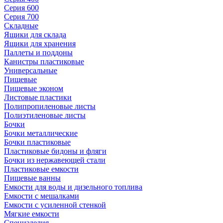
Серия 600
Серия 700
Складные
Ящики для склада
Ящики для хранения
Паллеты и поддоны
Канистры пластиковые
Универсальные
Пищевые
Пищевые эконом
Листовые пластики
Полипропиленовые листы
Полиэтиленовые листы
Бочки
Бочки металлические
Бочки пластиковые
Пластиковые бидоны и фляги
Бочки из нержавеющей стали
Пластиковые емкости
Пищевые ванны
Емкости для воды и дизельного топлива
Емкости с мешалками
Емкости с усиленной стенкой
Мягкие емкости
Специзделия