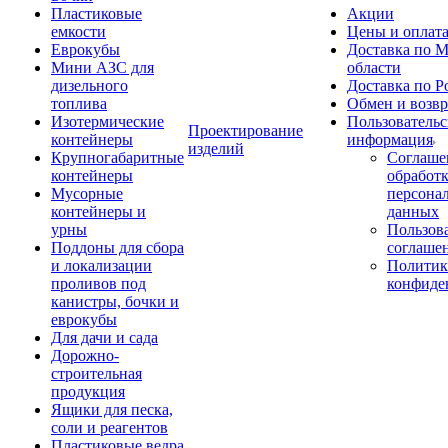
Пластиковые
Акции
емкости
Цены и оплат
Еврокубы
Доставка по М
Мини АЗС для
области
дизельного
Доставка по Р
топлива
Обмен и возвр
Изотермические
Пользовательс
Проектирование
контейнеры
информация
изделий
Крупногабаритные
Соглаше
контейнеры
обработ
Мусорные
персона
контейнеры и
данных
урны
Пользова
Поддоны для сбора
соглаше
и локализации
Политик
проливов под
конфиде
канистры, бочки и
еврокубы
Для дачи и сада
Дорожно-
строительная
продукция
Ящики для песка,
соли и реагентов
Пластиковые ведра