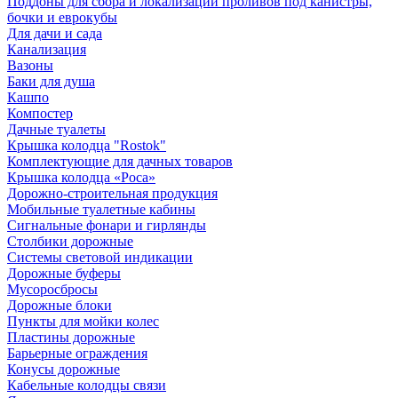
Поддоны для сбора и локализации проливов под канистры,
бочки и еврокубы
Для дачи и сада
Канализация
Вазоны
Баки для душа
Кашпо
Компостер
Дачные туалеты
Крышка колодца "Rostok"
Комплектующие для дачных товаров
Крышка колодца «Роса»
Дорожно-строительная продукция
Мобильные туалетные кабины
Сигнальные фонари и гирлянды
Столбики дорожные
Системы световой индикации
Дорожные буферы
Мусоросбросы
Дорожные блоки
Пункты для мойки колес
Пластины дорожные
Барьерные ограждения
Конусы дорожные
Кабельные колодцы связи