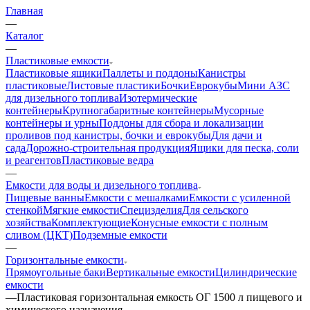
Главная
—
Каталог
—
Пластиковые емкости
Пластиковые ящики
Паллеты и поддоны
Канистры
пластиковые
Листовые пластики
Бочки
Еврокубы
Мини АЗС
для дизельного топлива
Изотермические
контейнеры
Крупногабаритные контейнеры
Мусорные
контейнеры и урны
Поддоны для сбора и локализации
проливов под канистры, бочки и еврокубы
Для дачи и
сада
Дорожно-строительная продукция
Ящики для песка, соли
и реагентов
Пластиковые ведра
—
Емкости для воды и дизельного топлива
Пищевые ванны
Емкости с мешалками
Емкости с усиленной
стенкой
Мягкие емкости
Специзделия
Для сельского
хозяйства
Комплектующие
Конусные емкости с полным
сливом (ЦКТ)
Подземные емкости
—
Горизонтальные емкости
Прямоугольные баки
Вертикальные емкости
Цилиндрические
емкости
—
Пластиковая горизонтальная емкость ОГ 1500 л пищевого и
химического назначения