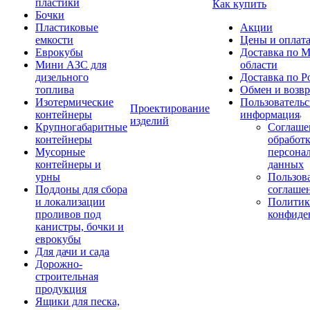
пластики
Как купить
Бочки
Пластиковые
Акции
емкости
Цены и оплат
Еврокубы
Доставка по М
Мини АЗС для
области
дизельного
Доставка по Р
топлива
Обмен и возвр
Изотермические
Пользовательс
Проектирование
контейнеры
информация
изделий
Крупногабаритные
Соглаше
контейнеры
обработ
Мусорные
персона
контейнеры и
данных
урны
Пользова
Поддоны для сбора
соглаше
и локализации
Политик
проливов под
конфиде
канистры, бочки и
еврокубы
Для дачи и сада
Дорожно-
строительная
продукция
Ящики для песка,