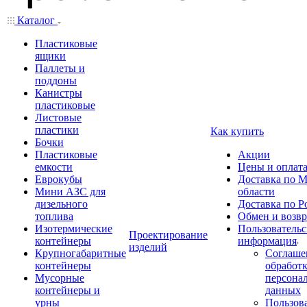
Каталог
Пластиковые
ящики
Паллеты и
поддоны
Канистры
пластиковые
Листовые
пластики
Как купить
Бочки
Пластиковые
Акции
емкости
Цены и оплат
Еврокубы
Доставка по М
Мини АЗС для
области
дизельного
Доставка по Р
топлива
Обмен и возвр
Изотермические
Пользовательс
Проектирование
контейнеры
информация
изделий
Крупногабаритные
Соглаше
контейнеры
обработ
Мусорные
персона
контейнеры и
данных
урны
Пользова