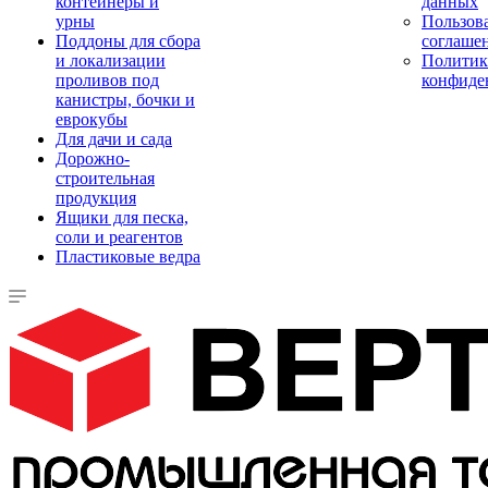
контейнеры и
данных
урны
Пользова
Поддоны для сбора
соглаше
и локализации
Политик
проливов под
конфиде
канистры, бочки и
еврокубы
Для дачи и сада
Дорожно-
строительная
продукция
Ящики для песка,
соли и реагентов
Пластиковые ведра