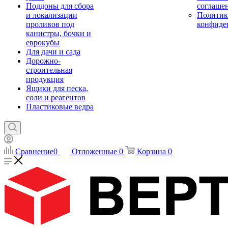
Поддоны для сбора
соглаше
и локализации
Политик
проливов под
конфиде
канистры, бочки и
еврокубы
Для дачи и сада
Дорожно-
строительная
продукция
Ящики для песка,
соли и реагентов
Пластиковые ведра
Сравнение
0
Отложенные
0
Корзина
0