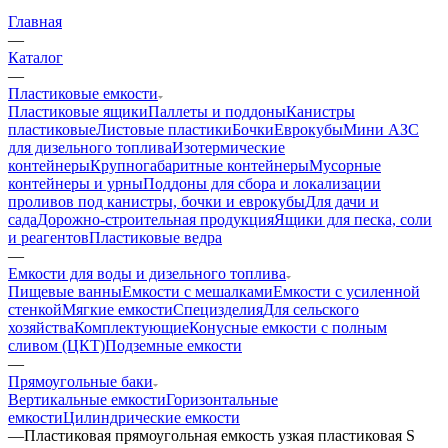
Главная
—
Каталог
—
Пластиковые емкости
Пластиковые ящики
Паллеты и поддоны
Канистры
пластиковые
Листовые пластики
Бочки
Еврокубы
Мини АЗС
для дизельного топлива
Изотермические
контейнеры
Крупногабаритные контейнеры
Мусорные
контейнеры и урны
Поддоны для сбора и локализации
проливов под канистры, бочки и еврокубы
Для дачи и
сада
Дорожно-строительная продукция
Ящики для песка, соли
и реагентов
Пластиковые ведра
—
Емкости для воды и дизельного топлива
Пищевые ванны
Емкости с мешалками
Емкости с усиленной
стенкой
Мягкие емкости
Специзделия
Для сельского
хозяйства
Комплектующие
Конусные емкости с полным
сливом (ЦКТ)
Подземные емкости
—
Прямоугольные баки
Вертикальные емкости
Горизонтальные
емкости
Цилиндрические емкости
—
Пластиковая прямоугольная емкость узкая пластиковая S