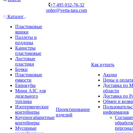
+7 495 032-76-32
order@verta-tara.com
Каталог
Пластиковые
ящики
Паллеты и
поддоны
Канистры
пластиковые
Листовые
пластики
Как купить
Бочки
Пластиковые
Акции
емкости
Цены и оплат
Еврокубы
Доставка по М
Мини АЗС для
области
дизельного
Доставка по Р
топлива
Обмен и возвр
Изотермические
Пользовательс
Проектирование
контейнеры
информация
изделий
Крупногабаритные
Соглаше
контейнеры
обработ
Мусорные
персона