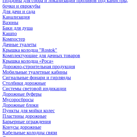
Поддоны для сбора и локализации проливов под канистры,
бочки и еврокубы
Для дачи и сада
Канализация
Вазоны
Баки для душа
Кашпо
Компостер
Дачные туалеты
Крышка колодца "Rostok"
Комплектующие для дачных товаров
Крышка колодца «Роса»
Дорожно-строительная продукция
Мобильные туалетные кабины
Сигнальные фонари и гирлянды
Столбики дорожные
Системы световой индикации
Дорожные буферы
Мусоросбросы
Дорожные блоки
Пункты для мойки колес
Пластины дорожные
Барьерные ограждения
Конусы дорожные
Кабельные колодцы связи