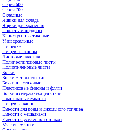
Серия 600
Серия 700
Складные
Ящики для склада
Ящики для хранения
Паллеты и поддоны
Канистры пластиковые
Универсальные
Пищевые
Пищевые эконом
Листовые пластики
Полипропиленовые листы
Полиэтиленовые листы
Бочки
Бочки металлические
Бочки пластиковые
Пластиковые бидоны и фляги
Бочки из нержавеющей стали
Пластиковые емкости
Пищевые ванны
Емкости для воды и дизельного топлива
Емкости с мешалками
Емкости с усиленной стенкой
Мягкие емкости
Специзделия