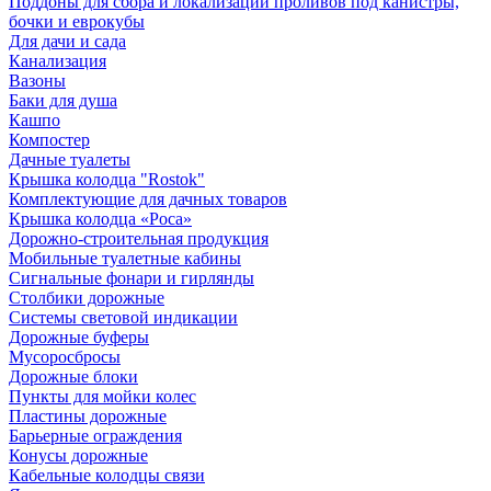
Поддоны для сбора и локализации проливов под канистры,
бочки и еврокубы
Для дачи и сада
Канализация
Вазоны
Баки для душа
Кашпо
Компостер
Дачные туалеты
Крышка колодца "Rostok"
Комплектующие для дачных товаров
Крышка колодца «Роса»
Дорожно-строительная продукция
Мобильные туалетные кабины
Сигнальные фонари и гирлянды
Столбики дорожные
Системы световой индикации
Дорожные буферы
Мусоросбросы
Дорожные блоки
Пункты для мойки колес
Пластины дорожные
Барьерные ограждения
Конусы дорожные
Кабельные колодцы связи