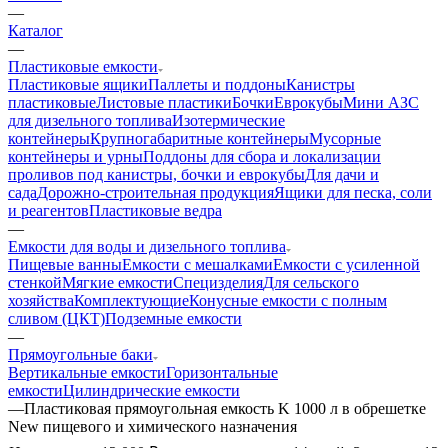
—
Каталог
—
Пластиковые емкости
Пластиковые ящики
Паллеты и поддоны
Канистры
пластиковые
Листовые пластики
Бочки
Еврокубы
Мини АЗС
для дизельного топлива
Изотермические
контейнеры
Крупногабаритные контейнеры
Мусорные
контейнеры и урны
Поддоны для сбора и локализации
проливов под канистры, бочки и еврокубы
Для дачи и
сада
Дорожно-строительная продукция
Ящики для песка, соли
и реагентов
Пластиковые ведра
—
Емкости для воды и дизельного топлива
Пищевые ванны
Емкости с мешалками
Емкости с усиленной
стенкой
Мягкие емкости
Специзделия
Для сельского
хозяйства
Комплектующие
Конусные емкости с полным
сливом (ЦКТ)
Подземные емкости
—
Прямоугольные баки
Вертикальные емкости
Горизонтальные
емкости
Цилиндрические емкости
—
Пластиковая прямоугольная емкость K 1000 л в обрешетке
New пищевого и химического назначения