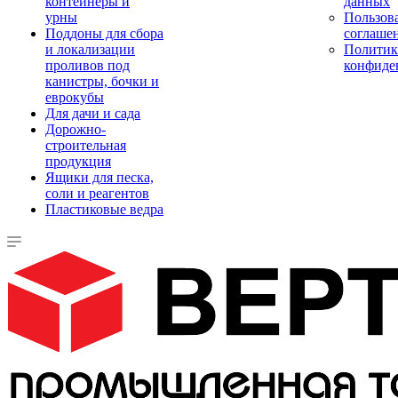
контейнеры и
данных
урны
Пользова
Поддоны для сбора
соглаше
и локализации
Политик
проливов под
конфиде
канистры, бочки и
еврокубы
Для дачи и сада
Дорожно-
строительная
продукция
Ящики для песка,
соли и реагентов
Пластиковые ведра