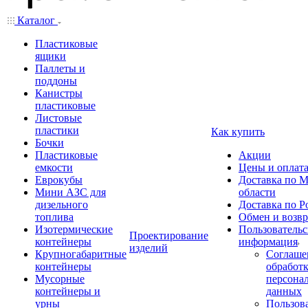
Каталог
Пластиковые
ящики
Паллеты и
поддоны
Канистры
пластиковые
Листовые
пластики
Как купить
Бочки
Пластиковые
Акции
емкости
Цены и оплат
Еврокубы
Доставка по М
Мини АЗС для
области
дизельного
Доставка по Р
топлива
Обмен и возвр
Изотермические
Пользовательс
Проектирование
контейнеры
информация
изделий
Крупногабаритные
Соглаше
контейнеры
обработ
Мусорные
персона
контейнеры и
данных
урны
Пользова