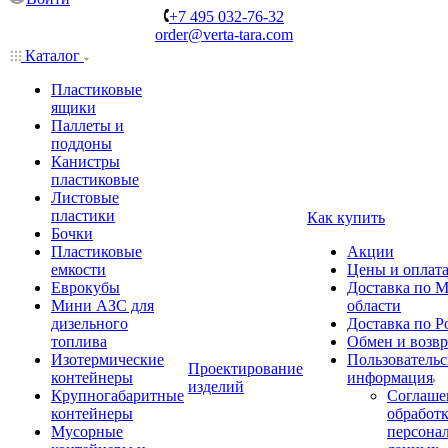
+7 495 032-76-32
order@verta-tara.com
Каталог
Пластиковые
ящики
Паллеты и
поддоны
Канистры
пластиковые
Листовые
пластики
Как купить
Бочки
Пластиковые
Акции
емкости
Цены и оплат
Еврокубы
Доставка по М
Мини АЗС для
области
дизельного
Доставка по Р
топлива
Обмен и возвр
Изотермические
Пользовательс
Проектирование
контейнеры
информация
изделий
Крупногабаритные
Соглаше
контейнеры
обработ
Мусорные
персона