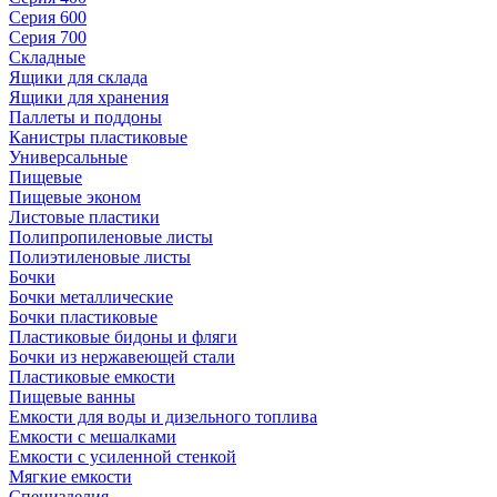
Серия 600
Серия 700
Складные
Ящики для склада
Ящики для хранения
Паллеты и поддоны
Канистры пластиковые
Универсальные
Пищевые
Пищевые эконом
Листовые пластики
Полипропиленовые листы
Полиэтиленовые листы
Бочки
Бочки металлические
Бочки пластиковые
Пластиковые бидоны и фляги
Бочки из нержавеющей стали
Пластиковые емкости
Пищевые ванны
Емкости для воды и дизельного топлива
Емкости с мешалками
Емкости с усиленной стенкой
Мягкие емкости
Специзделия