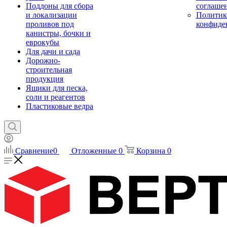
Поддоны для сбора
соглаше
и локализации
Политик
проливов под
конфиде
канистры, бочки и
еврокубы
Для дачи и сада
Дорожно-
строительная
продукция
Ящики для песка,
соли и реагентов
Пластиковые ведра
Сравнение
0
Отложенные
0
Корзина
0