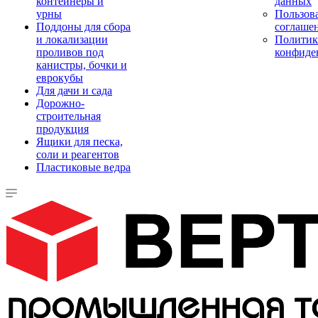
контейнеры и
данных
урны
Пользова
Поддоны для сбора
соглаше
и локализации
Политик
проливов под
конфиде
канистры, бочки и
еврокубы
Для дачи и сада
Дорожно-
строительная
продукция
Ящики для песка,
соли и реагентов
Пластиковые ведра