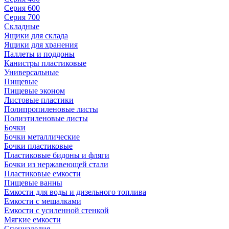
Серия 600
Серия 700
Складные
Ящики для склада
Ящики для хранения
Паллеты и поддоны
Канистры пластиковые
Универсальные
Пищевые
Пищевые эконом
Листовые пластики
Полипропиленовые листы
Полиэтиленовые листы
Бочки
Бочки металлические
Бочки пластиковые
Пластиковые бидоны и фляги
Бочки из нержавеющей стали
Пластиковые емкости
Пищевые ванны
Емкости для воды и дизельного топлива
Емкости с мешалками
Емкости с усиленной стенкой
Мягкие емкости
Специзделия