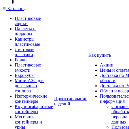
Каталог
Пластиковые
ящики
Паллеты и
поддоны
Канистры
пластиковые
Листовые
пластики
Как купить
Бочки
Пластиковые
Акции
емкости
Цены и оплат
Еврокубы
Доставка по М
Мини АЗС для
области
дизельного
Доставка по Р
топлива
Обмен и возвр
Изотермические
Пользовательс
Проектирование
контейнеры
информация
изделий
Крупногабаритные
Соглаше
контейнеры
обработ
Мусорные
персона
контейнеры и
данных
урны
Пользова