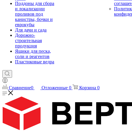
Поддоны для сбора
соглаше
и локализации
Политик
проливов под
конфиде
канистры, бочки и
еврокубы
Для дачи и сада
Дорожно-
строительная
продукция
Ящики для песка,
соли и реагентов
Пластиковые ведра
Сравнение
0
Отложенные
0
Корзина
0