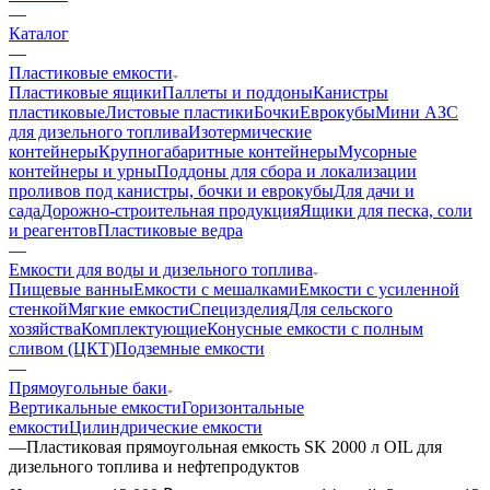
—
Каталог
—
Пластиковые емкости
Пластиковые ящики
Паллеты и поддоны
Канистры
пластиковые
Листовые пластики
Бочки
Еврокубы
Мини АЗС
для дизельного топлива
Изотермические
контейнеры
Крупногабаритные контейнеры
Мусорные
контейнеры и урны
Поддоны для сбора и локализации
проливов под канистры, бочки и еврокубы
Для дачи и
сада
Дорожно-строительная продукция
Ящики для песка, соли
и реагентов
Пластиковые ведра
—
Емкости для воды и дизельного топлива
Пищевые ванны
Емкости с мешалками
Емкости с усиленной
стенкой
Мягкие емкости
Специзделия
Для сельского
хозяйства
Комплектующие
Конусные емкости с полным
сливом (ЦКТ)
Подземные емкости
—
Прямоугольные баки
Вертикальные емкости
Горизонтальные
емкости
Цилиндрические емкости
—
Пластиковая прямоугольная емкость SK 2000 л OIL для
дизельного топлива и нефтепродуктов