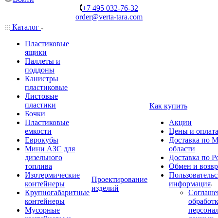
+7 495 032-76-32
order@verta-tara.com
Каталог
Пластиковые
ящики
Паллеты и
поддоны
Канистры
пластиковые
Листовые
пластики
Как купить
Бочки
Пластиковые
Акции
емкости
Цены и оплат
Еврокубы
Доставка по М
Мини АЗС для
области
дизельного
Доставка по Р
топлива
Обмен и возвр
Изотермические
Пользовательс
Проектирование
контейнеры
информация
изделий
Крупногабаритные
Соглаше
контейнеры
обработ
Мусорные
персона