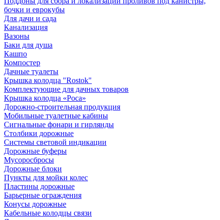
Поддоны для сбора и локализации проливов под канистры,
бочки и еврокубы
Для дачи и сада
Канализация
Вазоны
Баки для душа
Кашпо
Компостер
Дачные туалеты
Крышка колодца "Rostok"
Комплектующие для дачных товаров
Крышка колодца «Роса»
Дорожно-строительная продукция
Мобильные туалетные кабины
Сигнальные фонари и гирлянды
Столбики дорожные
Системы световой индикации
Дорожные буферы
Мусоросбросы
Дорожные блоки
Пункты для мойки колес
Пластины дорожные
Барьерные ограждения
Конусы дорожные
Кабельные колодцы связи