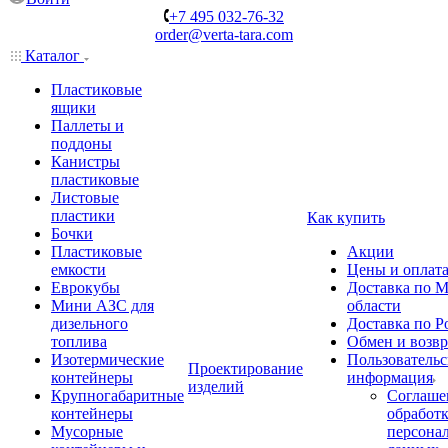
+7 495 032-76-32
order@verta-tara.com
Каталог
Пластиковые
ящики
Паллеты и
поддоны
Канистры
пластиковые
Листовые
пластики
Как купить
Бочки
Пластиковые
Акции
емкости
Цены и оплат
Еврокубы
Доставка по М
Мини АЗС для
области
дизельного
Доставка по Р
топлива
Обмен и возвр
Изотермические
Пользовательс
Проектирование
контейнеры
информация
изделий
Крупногабаритные
Соглаше
контейнеры
обработ
Мусорные
персона