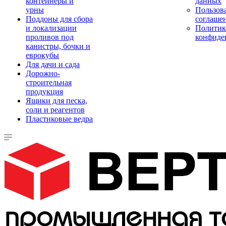
контейнеры и
данных
урны
Пользова
Поддоны для сбора
соглаше
и локализации
Политик
проливов под
конфиде
канистры, бочки и
еврокубы
Для дачи и сада
Дорожно-
строительная
продукция
Ящики для песка,
соли и реагентов
Пластиковые ведра