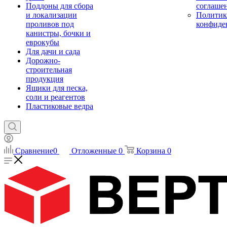
Поддоны для сбора
соглаше
и локализации
Политик
проливов под
конфиде
канистры, бочки и
еврокубы
Для дачи и сада
Дорожно-
строительная
продукция
Ящики для песка,
соли и реагентов
Пластиковые ведра
Сравнение
0
Отложенные
0
Корзина
0