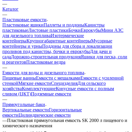
—
Каталог
—
Пластиковые емкости
Пластиковые ящики
Паллеты и поддоны
Канистры
пластиковые
Листовые пластики
Бочки
Еврокубы
Мини АЗС
для дизельного топлива
Изотермические
контейнеры
Крупногабаритные контейнеры
Мусорные
контейнеры и урны
Поддоны для сбора и локализации
проливов под канистры, бочки и еврокубы
Для дачи и
сада
Дорожно-строительная продукция
Ящики для песка, соли
и реагентов
Пластиковые ведра
—
Емкости для воды и дизельного топлива
Пищевые ванны
Емкости с мешалками
Емкости с усиленной
стенкой
Мягкие емкости
Специзделия
Для сельского
хозяйства
Комплектующие
Конусные емкости с полным
сливом (ЦКТ)
Подземные емкости
—
Прямоугольные баки
Вертикальные емкости
Горизонтальные
емкости
Цилиндрические емкости
—
Пластиковая прямоугольная емкость SK 2000 л пищевого и
химического назначения