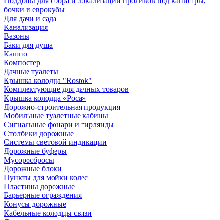
Поддоны для сбора и локализации проливов под канистры,
бочки и еврокубы
Для дачи и сада
Канализация
Вазоны
Баки для душа
Кашпо
Компостер
Дачные туалеты
Крышка колодца "Rostok"
Комплектующие для дачных товаров
Крышка колодца «Роса»
Дорожно-строительная продукция
Мобильные туалетные кабины
Сигнальные фонари и гирлянды
Столбики дорожные
Системы световой индикации
Дорожные буферы
Мусоросбросы
Дорожные блоки
Пункты для мойки колес
Пластины дорожные
Барьерные ограждения
Конусы дорожные
Кабельные колодцы связи