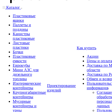
Каталог
Пластиковые
ящики
Паллеты и
поддоны
Канистры
пластиковые
Листовые
пластики
Как купить
Бочки
Пластиковые
Акции
емкости
Цены и оплат
Еврокубы
Доставка по М
Мини АЗС для
области
дизельного
Доставка по Р
топлива
Обмен и возвр
Изотермические
Пользовательс
Проектирование
контейнеры
информация
изделий
Крупногабаритные
Соглаше
контейнеры
обработ
Мусорные
персона
контейнеры и
данных
урны
Пользова