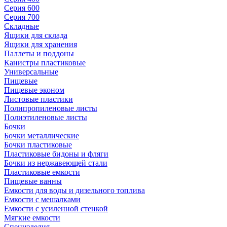
Серия 600
Серия 700
Складные
Ящики для склада
Ящики для хранения
Паллеты и поддоны
Канистры пластиковые
Универсальные
Пищевые
Пищевые эконом
Листовые пластики
Полипропиленовые листы
Полиэтиленовые листы
Бочки
Бочки металлические
Бочки пластиковые
Пластиковые бидоны и фляги
Бочки из нержавеющей стали
Пластиковые емкости
Пищевые ванны
Емкости для воды и дизельного топлива
Емкости с мешалками
Емкости с усиленной стенкой
Мягкие емкости
Специзделия