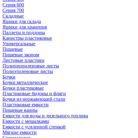
Серия 600
Серия 700
Складные
Ящики для склада
Ящики для хранения
Паллеты и поддоны
Канистры пластиковые
Универсальные
Пищевые
Пищевые эконом
Листовые пластики
Полипропиленовые листы
Полиэтиленовые листы
Бочки
Бочки металлические
Бочки пластиковые
Пластиковые бидоны и фляги
Бочки из нержавеющей стали
Пластиковые емкости
Пищевые ванны
Емкости для воды и дизельного топлива
Емкости с мешалками
Емкости с усиленной стенкой
Мягкие емкости
Специзделия