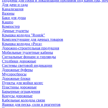
Поддоны для сбора и локализации проливов под канистры, бо
Для дачи и сада
Канализация
Вазоны
Баки для душа
Кашпо
Компостер
Дачные туалеты
Крышка колодца "Rostok"
Комплектующие для дачных товаров
Крышка колодца «Роса»
Дорожно-строительная продукция
Мобильные туалетные кабины
Сигнальные фонари и гирлянды
Столбики дорожные
Системы световой индикации
Дорожные буферы
Мусоросбросы
Дорожные блоки
Пункты для мойки колес
Пластины дорожные
Барьерные ограждения
Конусы дорожные
Кабельные колодцы связи
Ящики для песка, соли и реагентов