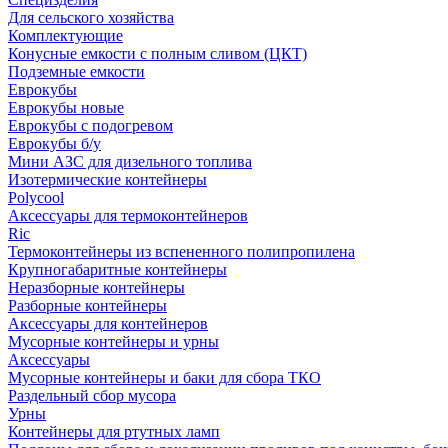
Для сельского хозяйства
Комплектующие
Конусные емкости с полным сливом (ЦКТ)
Подземные емкости
Еврокубы
Еврокубы новые
Еврокубы с подогревом
Еврокубы б/у
Мини АЗС для дизельного топлива
Изотермические контейнеры
Polycool
Аксессуары для термоконтейнеров
Ric
Термоконтейнеры из вспененного полипропилена
Крупногабаритные контейнеры
Неразборные контейнеры
Разборные контейнеры
Аксессуары для контейнеров
Мусорные контейнеры и урны
Аксессуары
Мусорные контейнеры и баки для сбора ТКО
Раздельный сбор мусора
Урны
Контейнеры для ртутных ламп