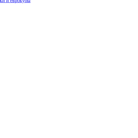
чки и еврокубы