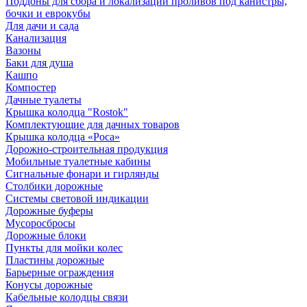
Поддоны для сбора и локализации проливов под канистры,
бочки и еврокубы
Для дачи и сада
Канализация
Вазоны
Баки для душа
Кашпо
Компостер
Дачные туалеты
Крышка колодца "Rostok"
Комплектующие для дачных товаров
Крышка колодца «Роса»
Дорожно-строительная продукция
Мобильные туалетные кабины
Сигнальные фонари и гирлянды
Столбики дорожные
Системы световой индикации
Дорожные буферы
Мусоросбросы
Дорожные блоки
Пункты для мойки колес
Пластины дорожные
Барьерные ограждения
Конусы дорожные
Кабельные колодцы связи