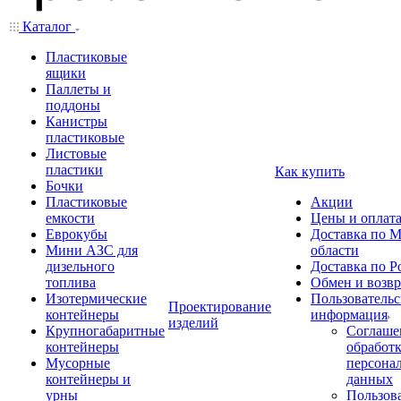
Каталог
Пластиковые
ящики
Паллеты и
поддоны
Канистры
пластиковые
Листовые
пластики
Как купить
Бочки
Пластиковые
Акции
емкости
Цены и оплат
Еврокубы
Доставка по М
Мини АЗС для
области
дизельного
Доставка по Р
топлива
Обмен и возвр
Изотермические
Пользовательс
Проектирование
контейнеры
информация
изделий
Крупногабаритные
Соглаше
контейнеры
обработ
Мусорные
персона
контейнеры и
данных
урны
Пользова