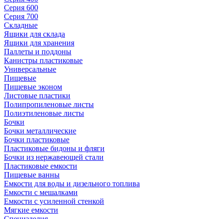
Серия 600
Серия 700
Складные
Ящики для склада
Ящики для хранения
Паллеты и поддоны
Канистры пластиковые
Универсальные
Пищевые
Пищевые эконом
Листовые пластики
Полипропиленовые листы
Полиэтиленовые листы
Бочки
Бочки металлические
Бочки пластиковые
Пластиковые бидоны и фляги
Бочки из нержавеющей стали
Пластиковые емкости
Пищевые ванны
Емкости для воды и дизельного топлива
Емкости с мешалками
Емкости с усиленной стенкой
Мягкие емкости
Специзделия