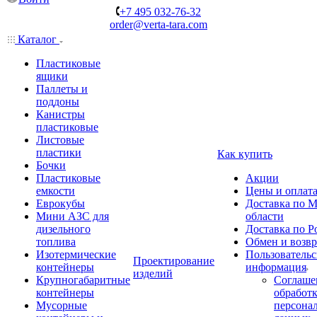
+7 495 032-76-32
order@verta-tara.com
Каталог
Пластиковые
ящики
Паллеты и
поддоны
Канистры
пластиковые
Листовые
пластики
Как купить
Бочки
Пластиковые
Акции
емкости
Цены и оплат
Еврокубы
Доставка по М
Мини АЗС для
области
дизельного
Доставка по Р
топлива
Обмен и возвр
Изотермические
Пользовательс
Проектирование
контейнеры
информация
изделий
Крупногабаритные
Соглаше
контейнеры
обработ
Мусорные
персона