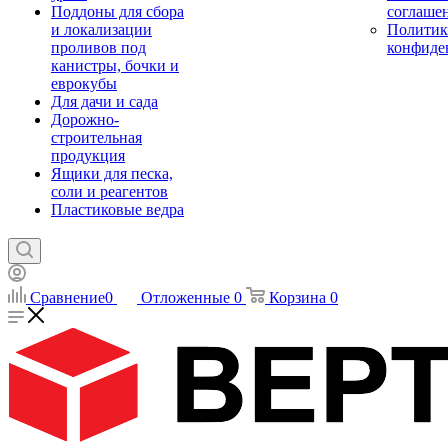
Поддоны для сбора
соглаше
и локализации
Политик
проливов под
конфиде
канистры, бочки и
еврокубы
Для дачи и сада
Дорожно-
строительная
продукция
Ящики для песка,
соли и реагентов
Пластиковые ведра
Сравнение
0
Отложенные
0
Корзина
0