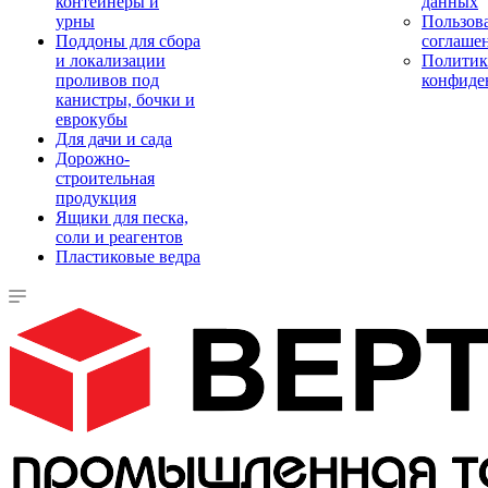
контейнеры и
данных
урны
Пользова
Поддоны для сбора
соглаше
и локализации
Политик
проливов под
конфиде
канистры, бочки и
еврокубы
Для дачи и сада
Дорожно-
строительная
продукция
Ящики для песка,
соли и реагентов
Пластиковые ведра