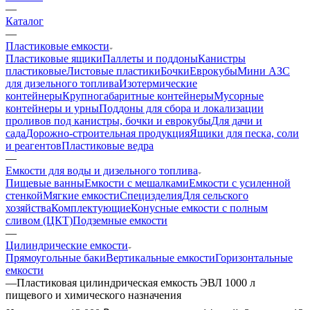
—
Каталог
—
Пластиковые емкости
Пластиковые ящики
Паллеты и поддоны
Канистры
пластиковые
Листовые пластики
Бочки
Еврокубы
Мини АЗС
для дизельного топлива
Изотермические
контейнеры
Крупногабаритные контейнеры
Мусорные
контейнеры и урны
Поддоны для сбора и локализации
проливов под канистры, бочки и еврокубы
Для дачи и
сада
Дорожно-строительная продукция
Ящики для песка, соли
и реагентов
Пластиковые ведра
—
Емкости для воды и дизельного топлива
Пищевые ванны
Емкости с мешалками
Емкости с усиленной
стенкой
Мягкие емкости
Специзделия
Для сельского
хозяйства
Комплектующие
Конусные емкости с полным
сливом (ЦКТ)
Подземные емкости
—
Цилиндрические емкости
Прямоугольные баки
Вертикальные емкости
Горизонтальные
емкости
—
Пластиковая цилиндрическая емкость ЭВЛ 1000 л
пищевого и химического назначения