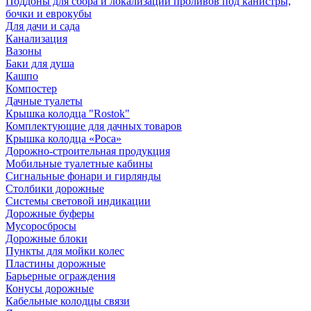
Поддоны для сбора и локализации проливов под канистры,
бочки и еврокубы
Для дачи и сада
Канализация
Вазоны
Баки для душа
Кашпо
Компостер
Дачные туалеты
Крышка колодца "Rostok"
Комплектующие для дачных товаров
Крышка колодца «Роса»
Дорожно-строительная продукция
Мобильные туалетные кабины
Сигнальные фонари и гирлянды
Столбики дорожные
Системы световой индикации
Дорожные буферы
Мусоросбросы
Дорожные блоки
Пункты для мойки колес
Пластины дорожные
Барьерные ограждения
Конусы дорожные
Кабельные колодцы связи