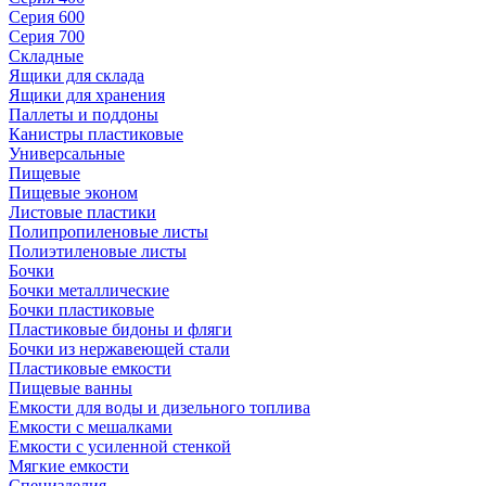
Серия 600
Серия 700
Складные
Ящики для склада
Ящики для хранения
Паллеты и поддоны
Канистры пластиковые
Универсальные
Пищевые
Пищевые эконом
Листовые пластики
Полипропиленовые листы
Полиэтиленовые листы
Бочки
Бочки металлические
Бочки пластиковые
Пластиковые бидоны и фляги
Бочки из нержавеющей стали
Пластиковые емкости
Пищевые ванны
Емкости для воды и дизельного топлива
Емкости с мешалками
Емкости с усиленной стенкой
Мягкие емкости
Специзделия