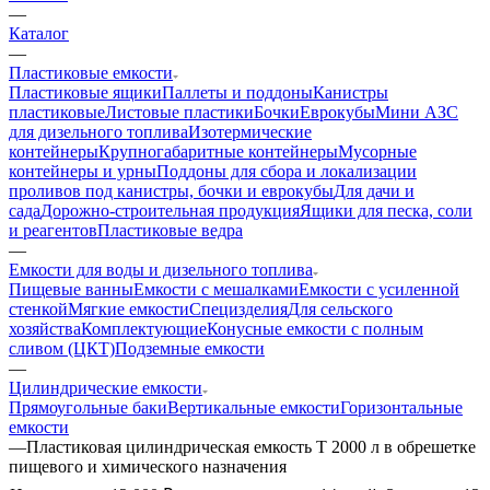
—
Каталог
—
Пластиковые емкости
Пластиковые ящики
Паллеты и поддоны
Канистры
пластиковые
Листовые пластики
Бочки
Еврокубы
Мини АЗС
для дизельного топлива
Изотермические
контейнеры
Крупногабаритные контейнеры
Мусорные
контейнеры и урны
Поддоны для сбора и локализации
проливов под канистры, бочки и еврокубы
Для дачи и
сада
Дорожно-строительная продукция
Ящики для песка, соли
и реагентов
Пластиковые ведра
—
Емкости для воды и дизельного топлива
Пищевые ванны
Емкости с мешалками
Емкости с усиленной
стенкой
Мягкие емкости
Специзделия
Для сельского
хозяйства
Комплектующие
Конусные емкости с полным
сливом (ЦКТ)
Подземные емкости
—
Цилиндрические емкости
Прямоугольные баки
Вертикальные емкости
Горизонтальные
емкости
—
Пластиковая цилиндрическая емкость T 2000 л в обрешетке
пищевого и химического назначения