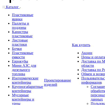
Каталог
Пластиковые
ящики
Паллеты и
поддоны
Канистры
пластиковые
Листовые
пластики
Как купить
Бочки
Пластиковые
Акции
емкости
Цены и оплат
Еврокубы
Доставка по М
Мини АЗС для
области
дизельного
Доставка по Р
топлива
Обмен и возвр
Изотермические
Пользовательс
Проектирование
контейнеры
информация
изделий
Крупногабаритные
Соглаше
контейнеры
обработ
Мусорные
персона
контейнеры и
данных
урны
Пользова