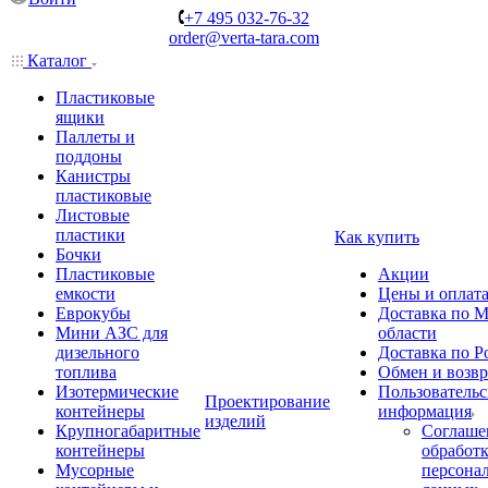
+7 495 032-76-32
order@verta-tara.com
Каталог
Пластиковые
ящики
Паллеты и
поддоны
Канистры
пластиковые
Листовые
пластики
Как купить
Бочки
Пластиковые
Акции
емкости
Цены и оплат
Еврокубы
Доставка по М
Мини АЗС для
области
дизельного
Доставка по Р
топлива
Обмен и возвр
Изотермические
Пользовательс
Проектирование
контейнеры
информация
изделий
Крупногабаритные
Соглаше
контейнеры
обработ
Мусорные
персона