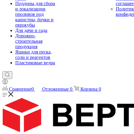
Поддоны для сбора
соглаше
и локализации
Политик
проливов под
конфиде
канистры, бочки и
еврокубы
Для дачи и сада
Дорожно-
строительная
продукция
Ящики для песка,
соли и реагентов
Пластиковые ведра
Сравнение
0
Отложенные
0
Корзина
0