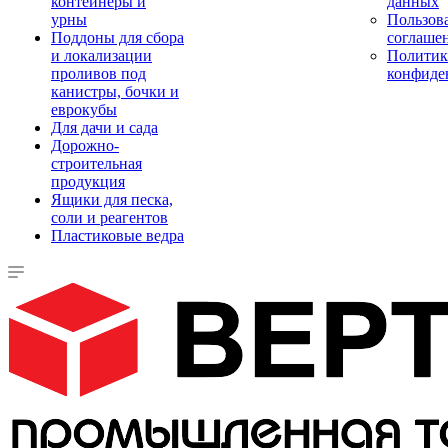
контейнеры и
данных
урны
Пользова
Поддоны для сбора
соглаше
и локализации
Политик
проливов под
конфиде
канистры, бочки и
еврокубы
Для дачи и сада
Дорожно-
строительная
продукция
Ящики для песка,
соли и реагентов
Пластиковые ведра