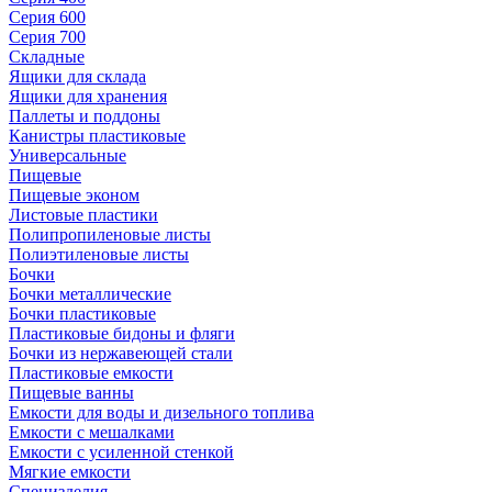
Серия 600
Серия 700
Складные
Ящики для склада
Ящики для хранения
Паллеты и поддоны
Канистры пластиковые
Универсальные
Пищевые
Пищевые эконом
Листовые пластики
Полипропиленовые листы
Полиэтиленовые листы
Бочки
Бочки металлические
Бочки пластиковые
Пластиковые бидоны и фляги
Бочки из нержавеющей стали
Пластиковые емкости
Пищевые ванны
Емкости для воды и дизельного топлива
Емкости с мешалками
Емкости с усиленной стенкой
Мягкие емкости
Специзделия