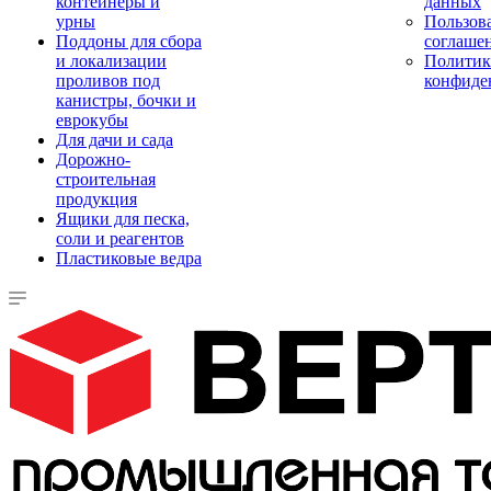
контейнеры и
данных
урны
Пользова
Поддоны для сбора
соглаше
и локализации
Политик
проливов под
конфиде
канистры, бочки и
еврокубы
Для дачи и сада
Дорожно-
строительная
продукция
Ящики для песка,
соли и реагентов
Пластиковые ведра