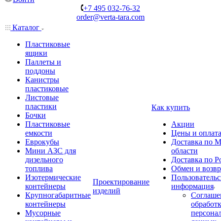
+7 495 032-76-32
order@verta-tara.com
Каталог
Пластиковые
ящики
Паллеты и
поддоны
Канистры
пластиковые
Листовые
пластики
Как купить
Бочки
Пластиковые
Акции
емкости
Цены и оплат
Еврокубы
Доставка по М
Мини АЗС для
области
дизельного
Доставка по Р
топлива
Обмен и возвр
Изотермические
Пользовательс
Проектирование
контейнеры
информация
изделий
Крупногабаритные
Соглаше
контейнеры
обработ
Мусорные
персона