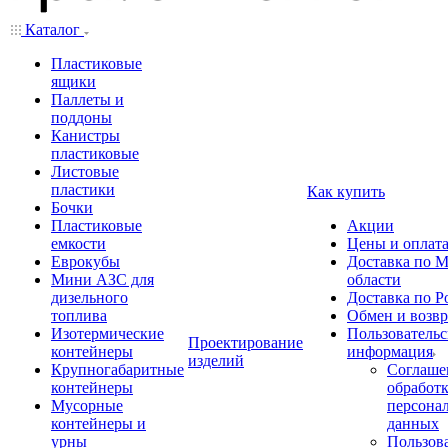
Каталог
Пластиковые
ящики
Паллеты и
поддоны
Канистры
пластиковые
Листовые
пластики
Как купить
Бочки
Пластиковые
Акции
емкости
Цены и оплат
Еврокубы
Доставка по М
Мини АЗС для
области
дизельного
Доставка по Р
топлива
Обмен и возвр
Изотермические
Пользовательс
Проектирование
контейнеры
информация
изделий
Крупногабаритные
Соглаше
контейнеры
обработ
Мусорные
персона
контейнеры и
данных
урны
Пользова