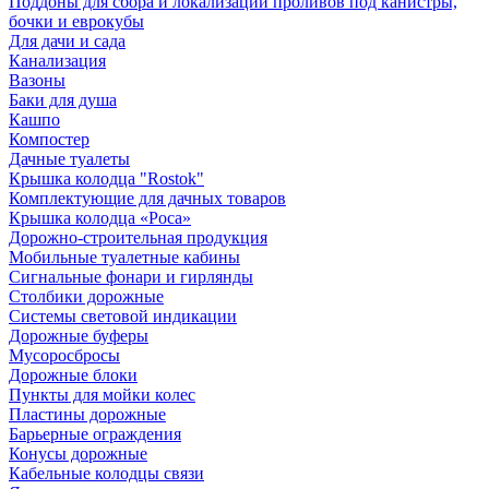
Поддоны для сбора и локализации проливов под канистры,
бочки и еврокубы
Для дачи и сада
Канализация
Вазоны
Баки для душа
Кашпо
Компостер
Дачные туалеты
Крышка колодца "Rostok"
Комплектующие для дачных товаров
Крышка колодца «Роса»
Дорожно-строительная продукция
Мобильные туалетные кабины
Сигнальные фонари и гирлянды
Столбики дорожные
Системы световой индикации
Дорожные буферы
Мусоросбросы
Дорожные блоки
Пункты для мойки колес
Пластины дорожные
Барьерные ограждения
Конусы дорожные
Кабельные колодцы связи