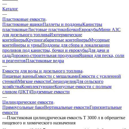
—
Каталог
—
Пластиковые емкости
Пластиковые ящики
Паллеты и поддоны
Канистры
пластиковые
Листовые пластики
Бочки
Еврокубы
Мини АЗС
для дизельного топлива
Изотермические
контейнеры
Крупногабаритные контейнеры
Мусорные
контейнеры и урны
Поддоны для сбора и локализации
проливов под канистры, бочки и еврокубы
Для дачи и
сада
Дорожно-строительная продукция
Ящики для песка, соли
и реагентов
Пластиковые ведра
—
Емкости для воды и дизельного топлива
Пищевые ванны
Емкости с мешалками
Емкости с усиленной
стенкой
Мягкие емкости
Специзделия
Для сельского
хозяйства
Комплектующие
Конусные емкости с полным
сливом (ЦКТ)
Подземные емкости
—
Цилиндрические емкости
Прямоугольные баки
Вертикальные емкости
Горизонтальные
емкости
—
Пластиковая цилиндрическая емкость T 3000 л в обрешетке
пищевого и химического назначения