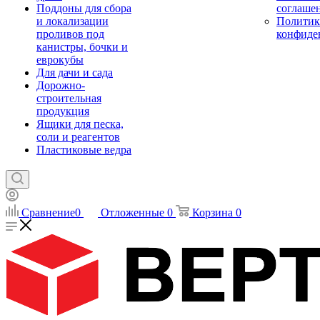
Поддоны для сбора
соглаше
и локализации
Политик
проливов под
конфиде
канистры, бочки и
еврокубы
Для дачи и сада
Дорожно-
строительная
продукция
Ящики для песка,
соли и реагентов
Пластиковые ведра
Сравнение
0
Отложенные
0
Корзина
0