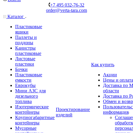
+7 495 032-76-32
order@verta-tara.com
Каталог
Пластиковые
ящики
Паллеты и
поддоны
Канистры
пластиковые
Листовые
пластики
Как купить
Бочки
Пластиковые
Акции
емкости
Цены и оплат
Еврокубы
Доставка по М
Мини АЗС для
области
дизельного
Доставка по Р
топлива
Обмен и возвр
Изотермические
Пользовательс
Проектирование
контейнеры
информация
изделий
Крупногабаритные
Соглаше
контейнеры
обработ
Мусорные
персона