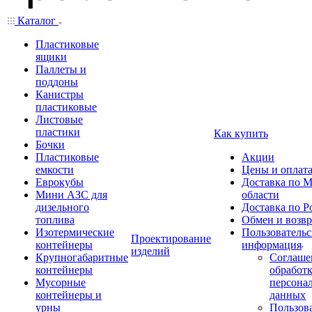
Каталог
Пластиковые
ящики
Паллеты и
поддоны
Канистры
пластиковые
Листовые
пластики
Как купить
Бочки
Пластиковые
Акции
емкости
Цены и оплат
Еврокубы
Доставка по М
Мини АЗС для
области
дизельного
Доставка по Р
топлива
Обмен и возвр
Изотермические
Пользовательс
Проектирование
контейнеры
информация
изделий
Крупногабаритные
Соглаше
контейнеры
обработ
Мусорные
персона
контейнеры и
данных
урны
Пользова