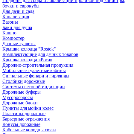
Поддоны для сбора и локализации проливов под канистры,
бочки и еврокубы
Для дачи и сада
Канализация
Вазоны
Баки для душа
Кашпо
Компостер
Дачные туалеты
Крышка колодца "Rostok"
Комплектующие для дачных товаров
Крышка колодца «Роса»
Дорожно-строительная продукция
Мобильные туалетные кабины
Сигнальные фонари и гирлянды
Столбики дорожные
Системы световой индикации
Дорожные буферы
Мусоросбросы
Дорожные блоки
Пункты для мойки колес
Пластины дорожные
Барьерные ограждения
Конусы дорожные
Кабельные колодцы связи