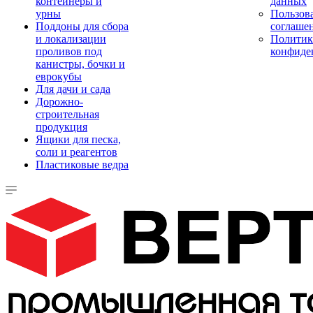
контейнеры и
данных
урны
Пользова
Поддоны для сбора
соглаше
и локализации
Политик
проливов под
конфиде
канистры, бочки и
еврокубы
Для дачи и сада
Дорожно-
строительная
продукция
Ящики для песка,
соли и реагентов
Пластиковые ведра