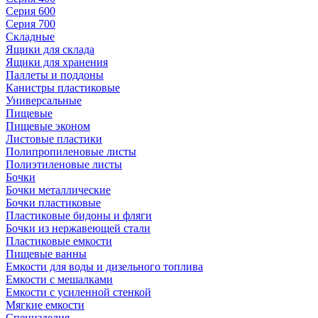
Серия 600
Серия 700
Складные
Ящики для склада
Ящики для хранения
Паллеты и поддоны
Канистры пластиковые
Универсальные
Пищевые
Пищевые эконом
Листовые пластики
Полипропиленовые листы
Полиэтиленовые листы
Бочки
Бочки металлические
Бочки пластиковые
Пластиковые бидоны и фляги
Бочки из нержавеющей стали
Пластиковые емкости
Пищевые ванны
Емкости для воды и дизельного топлива
Емкости с мешалками
Емкости с усиленной стенкой
Мягкие емкости
Специзделия