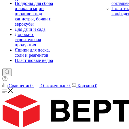
Поддоны для сбора
соглаше
и локализации
Политик
проливов под
конфиде
канистры, бочки и
еврокубы
Для дачи и сада
Дорожно-
строительная
продукция
Ящики для песка,
соли и реагентов
Пластиковые ведра
Сравнение
0
Отложенные
0
Корзина
0