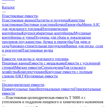
—
Каталог
—
Пластиковые емкости
Пластиковые ящики
Паллеты и поддоны
Канистры
пластиковые
Листовые пластики
Бочки
Еврокубы
Мини АЗС
для дизельного топлива
Изотермические
контейнеры
Крупногабаритные контейнеры
Мусорные
контейнеры и урны
Поддоны для сбора и локализации
проливов под канистры, бочки и еврокубы
Для дачи и
сада
Дорожно-строительная продукция
Ящики для песка, соли
и реагентов
Пластиковые ведра
—
Емкости для воды и дизельного топлива
Пищевые ванны
Емкости с мешалками
Емкости с усиленной
стенкой
Мягкие емкости
Специзделия
Для сельского
хозяйства
Комплектующие
Конусные емкости с полным
сливом (ЦКТ)
Подземные емкости
—
Цилиндрические емкости
Прямоугольные баки
Вертикальные емкости
Горизонтальные
емкости
—
Пластиковая цилиндрическая емкость T 5000 л с
утеплением и поддоном пищевого и химического назначения