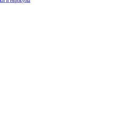
чки и еврокубы