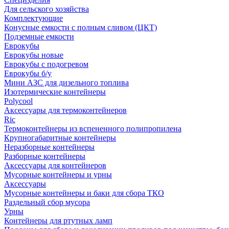
Для сельского хозяйства
Комплектующие
Конусные емкости с полным сливом (ЦКТ)
Подземные емкости
Еврокубы
Еврокубы новые
Еврокубы с подогревом
Еврокубы б/у
Мини АЗС для дизельного топлива
Изотермические контейнеры
Polycool
Аксессуары для термоконтейнеров
Ric
Термоконтейнеры из вспененного полипропилена
Крупногабаритные контейнеры
Неразборные контейнеры
Разборные контейнеры
Аксессуары для контейнеров
Мусорные контейнеры и урны
Аксессуары
Мусорные контейнеры и баки для сбора ТКО
Раздельный сбор мусора
Урны
Контейнеры для ртутных ламп