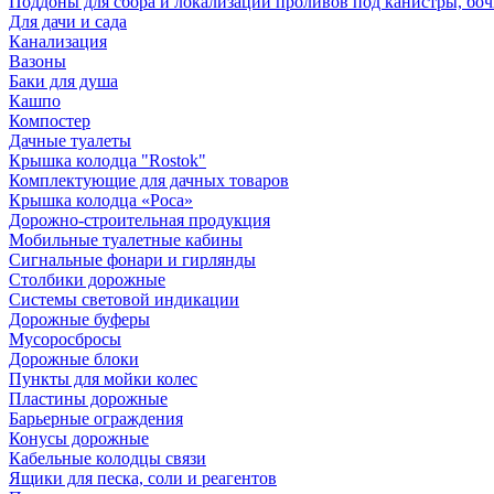
Поддоны для сбора и локализации проливов под канистры, бо
Для дачи и сада
Канализация
Вазоны
Баки для душа
Кашпо
Компостер
Дачные туалеты
Крышка колодца "Rostok"
Комплектующие для дачных товаров
Крышка колодца «Роса»
Дорожно-строительная продукция
Мобильные туалетные кабины
Сигнальные фонари и гирлянды
Столбики дорожные
Системы световой индикации
Дорожные буферы
Мусоросбросы
Дорожные блоки
Пункты для мойки колес
Пластины дорожные
Барьерные ограждения
Конусы дорожные
Кабельные колодцы связи
Ящики для песка, соли и реагентов