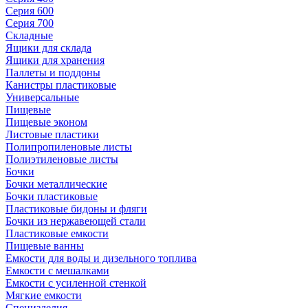
Серия 600
Серия 700
Складные
Ящики для склада
Ящики для хранения
Паллеты и поддоны
Канистры пластиковые
Универсальные
Пищевые
Пищевые эконом
Листовые пластики
Полипропиленовые листы
Полиэтиленовые листы
Бочки
Бочки металлические
Бочки пластиковые
Пластиковые бидоны и фляги
Бочки из нержавеющей стали
Пластиковые емкости
Пищевые ванны
Емкости для воды и дизельного топлива
Емкости с мешалками
Емкости с усиленной стенкой
Мягкие емкости
Специзделия