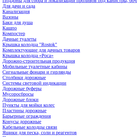
Поддоны для сбора и локализации проливов под канистры, бо
Для дачи и сада
Канализация
Вазоны
Баки для душа
Кашпо
Компостер
Дачные туалеты
Крышка колодца "Rostok"
Комплектующие для дачных товаров
Крышка колодца «Роса»
Дорожно-строительная продукция
Мобильные туалетные кабины
Сигнальные фонари и гирлянды
Столбики дорожные
Системы световой индикации
Дорожные буферы
Мусоросбросы
Дорожные блоки
Пункты для мойки колес
Пластины дорожные
Барьерные ограждения
Конусы дорожные
Кабельные колодцы связи
Ящики для песка, соли и реагентов