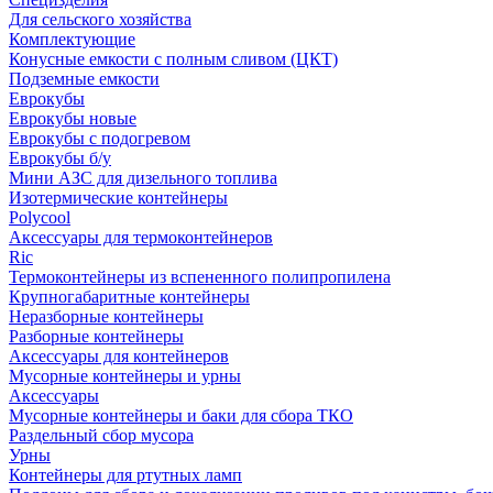
Для сельского хозяйства
Комплектующие
Конусные емкости с полным сливом (ЦКТ)
Подземные емкости
Еврокубы
Еврокубы новые
Еврокубы с подогревом
Еврокубы б/у
Мини АЗС для дизельного топлива
Изотермические контейнеры
Polycool
Аксессуары для термоконтейнеров
Ric
Термоконтейнеры из вспененного полипропилена
Крупногабаритные контейнеры
Неразборные контейнеры
Разборные контейнеры
Аксессуары для контейнеров
Мусорные контейнеры и урны
Аксессуары
Мусорные контейнеры и баки для сбора ТКО
Раздельный сбор мусора
Урны
Контейнеры для ртутных ламп