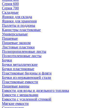
Серия 600
Серия 700
Складные
Ящики для склада
Ящики для хранения
Паллеты и поддоны
Канистры пластиковые
Универсальные
Пищевые
Пищевые эконом
Листовые пластики
Полипропиленовые листы
Полиэтиленовые листы
Бочки
Бочки металлические
Бочки пластиковые
Пластиковые бидоны и фляги
Бочки из нержавеющей стали
Пластиковые емкости
Пищевые ванны
Емкости для воды и дизельного топлива
Емкости с мешалками
Емкости с усиленной стенкой
Мягкие емкости
Специзделия