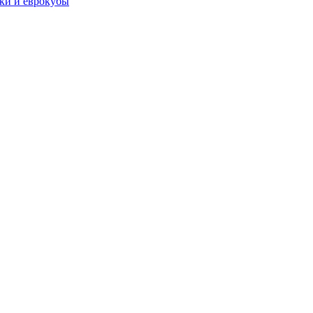
чки и еврокубы